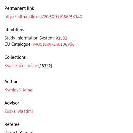
Permanent link
http://hdl.handle.net/20.500.11956/58340
Identifiers
Study Information System:
93533
CU Catalogue:
990016497250106986
Collections
Kvalifikační práce
[25332]
Author
Kymlová, Anna
Advisor
Zuska, Vlastimil
Referee
Dykast, Roman