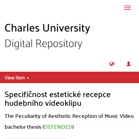
Skip to main content
Toggl
navig
View Item
Specifičnost estetické recepce
hudebního videoklipu
The Peculiarity of Aesthetic Reception of Music Video
bachelor thesis (
DEFENDED
)