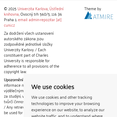
© 2025
Univerzita Karlova
,
Ústřední
Theme by
knihovna
, Ovocný trh 560/5, 116 36
Praha 1;
email: admin-repozitar [at]
cuni.cz
Za dodržení všech ustanovení
autorského zákona jsou
zodpovědné jednotlivé složky
Univerzity Karlovy. / Each
constituent part of Charles
University is responsible for
adherence to all provisions of the
copyright law.
Upozornění / Notice:
Získané
We use cookies
informace nemohou být použity k
výdělečným účelům nebo vydávány
za studijní, vědeckou nebo jinou
We use cookies and other tracking
tvůrčí činnost jiné osoby než autora.
technologies to improve your browsing
/ Any retrieved information shall not
experience on our website, to analyze our
be used for any commercial
website traffic, and to understand where