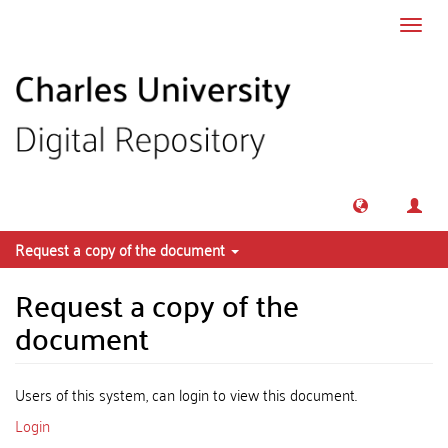
Skip to main content
Toggl
navig
Request a copy of the document
Request a copy of the
document
Users of this system, can login to view this document.
Login