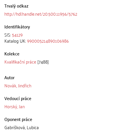
Trvalý odkaz
http://hdl.handle.net/20.500.11956/5762
Identifikátory
SIS:
54129
Katalog UK:
990005214890106986
Kolekce
Kvalifikační práce
[7488]
Autor
Novák, Jindřich
Vedoucí práce
Horský, Jan
Oponent práce
Gabrišková, Lubica