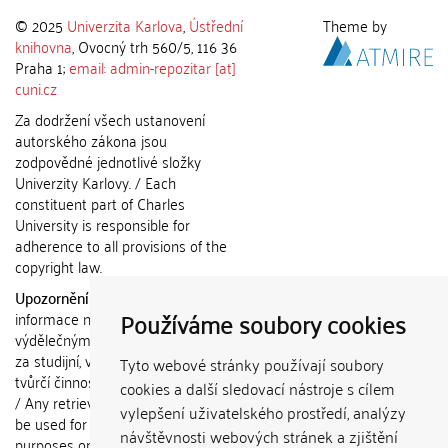
© 2025
Univerzita Karlova
,
Ústřední
Theme by
knihovna
, Ovocný trh 560/5, 116 36
Praha 1;
email: admin-repozitar [at]
cuni.cz
Za dodržení všech ustanovení
autorského zákona jsou
zodpovědné jednotlivé složky
Univerzity Karlovy. / Each
constituent part of Charles
University is responsible for
adherence to all provisions of the
copyright law.
Upozornění / Notice:
Získané
Používáme soubory cookies
informace nemohou být použity k
výdělečným účelům nebo vydávány
za studijní, vědeckou nebo jinou
Tyto webové stránky používají soubory
tvůrčí činnost jiné osoby než autora.
cookies a další sledovací nástroje s cílem
/ Any retrieved information shall not
vylepšení uživatelského prostředí, analýzy
be used for any commercial
návštěvnosti webových stránek a zjištění
purposes or claimed as results of