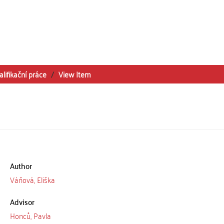
alifikační práce
View Item
Author
Váňová, Eliška
Advisor
Honců, Pavla