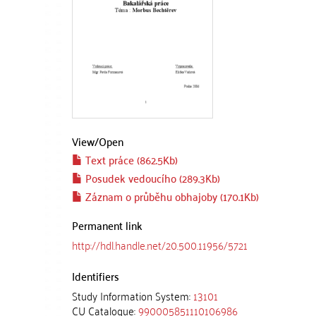
View/
Open
Text práce (862.5Kb)
Posudek vedoucího (289.3Kb)
Záznam o průběhu obhajoby (170.1Kb)
Permanent link
http://hdl.handle.net/20.500.11956/5721
Identifiers
Study Information System:
13101
CU Catalogue:
990005851110106986