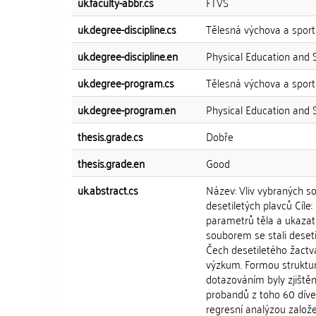
uk.faculty-abbr.cs
FTVS
uk.degree-discipline.cs
Tělesná výchova a sport
uk.degree-discipline.en
Physical Education and 
uk.degree-program.cs
Tělesná výchova a sport
uk.degree-program.en
Physical Education and 
thesis.grade.cs
Dobře
thesis.grade.en
Good
uk.abstract.cs
Název: Vliv vybraných s
desetiletých plavců Cíle
parametrů těla a ukazat
souborem se stali desetil
Čech desetiletého žactva 
výzkum. Formou struktu
dotazováním byly zjištěn
probandů z toho 60 díve
regresní analýzou založ