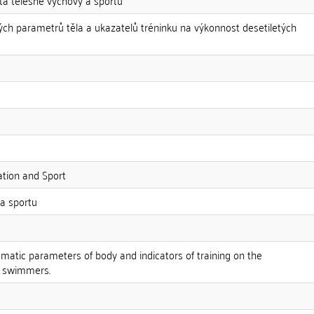
lta tělesné výchovy a sportu
ých parametrů těla a ukazatelů tréninku na výkonnost desetiletých
ation and Sport
 a sportu
omatic parameters of body and indicators of training on the
r swimmers.