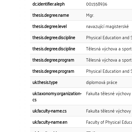
dc.identifier.aleph
001558936
thesis.degree.name
Mgr.
thesis.degree.level
navazující magisterské
thesis.degree.discipline
Physical Education and 
thesis.degree.discipline
Tělesná výchova a sport
thesis.degree.program
Tělesná výchova a sport
thesis.degree.program
Physical Education and 
uk.thesis.type
diplomová práce
uk.taxonomy.organization-
Fakulta tělesné výchovy 
cs
uk.faculty-name.cs
Fakulta tělesné výchovy
uk.faculty-name.en
Faculty of Physical Educ