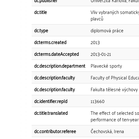
dc.publisher
Univerzita Karlova, Faku
dc.title
Vliv vybraných somatick
plavců
dc.type
diplomová práce
dcterms.created
2013
dcterms.dateAccepted
2013-01-21
dc.description.department
Plavecké sporty
dc.description.faculty
Faculty of Physical Educ
dc.description.faculty
Fakulta tělesné výchovy
dc.identifier.repId
113660
dc.title.translated
The effect of selected s
performance of ten-yea
dc.contributor.referee
Čechovská, Irena