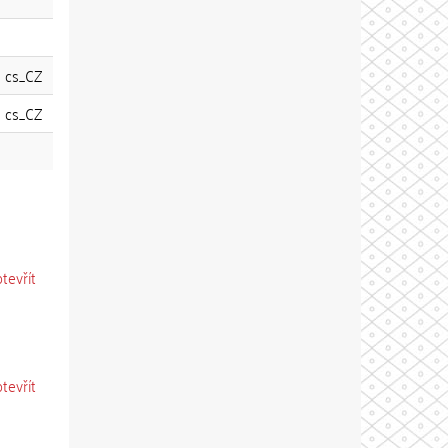
cs_CZ
cs_CZ
otevřít
otevřít