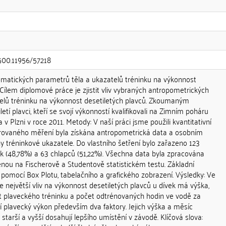
.500.11956/57218
omatických parametrů těla a ukazatelů tréninku na výkonnost
: Cílem diplomové práce je zjistit vliv vybraných antropometrických
elů tréninku na výkonnost desetiletých plavců. Zkoumaným
etí plavci, kteří se svojí výkonností kvalifikovali na Zimním poháru
v Plzni v roce 2011. Metody: V naší práci jsme použili kvantitativní
rovaného měření byla získána antropometrická data a osobním
y tréninkové ukazatele. Do vlastního šetření bylo zařazeno 123
k (48,78%) a 63 chlapců (51,22%). Všechna data byla zpracována
enou na Fischerově a Studentově statistickém testu. Základní
a pomocí Box Plotu, tabelačního a grafického zobrazení. Výsledky: Ve
 největší vliv na výkonnost desetiletých plavců u dívek má výška,
et plaveckého tréninku a počet odtrénovaných hodin ve vodě za
jí plavecký výkon především dva faktory. Jejich výška a měsíc
 starší a vyšší dosahují lepšího umístění v závodě. Klíčová slova: