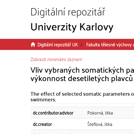
Přeskočit na obsah
Digitální repozitář UK
Fakulta tělesné výchovy 
Zobrazit minimální záznam
Vliv vybraných somatických pa
výkonnost desetiletých plavců
The effect of selected somatic parameters of
swimmers.
dc.contributor.advisor
Pokorná, Jitka
dc.creator
Šteflová, Jitka