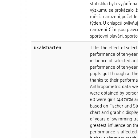
statistika byla vyjádřen
výzkumu se prokázalo, že
měsíc narození, počet l
týden. U chlapců ovlivňu
narození. Čím jsou plavci
sportovní plavání, sporto
uk.abstract.en
Title: The effect of sel
performance of ten-year
influence of selected a
performance of ten-yea
pupils got through at the
thanks to their performa
Anthropometric data wer
were obtained by persona
60 were girls (48.78%) a
based on Fischer and Stu
chart and graphic displa
of years of swimming tr
greatest influence on t
performance is affected 
higher swimmers reach a 