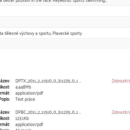
lta tělesné výchovy a sportu, Plavecké sporty
ázev:
DPTX_2011_2_11510_0_311235_0_1 ...
Zobrazit/
ikost:
4.448Mb
rmát:
application/pdf
Popis:
Text práce
ázev:
DPBC_2011_2_11510_0_311235_0_1 ...
Zobrazit/
ikost:
123.1Kb
rmát:
application/pdf