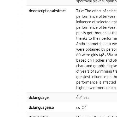
sportovní plavání, sporto
dc.description.abstract
Title: The effect of sel
performance of ten-year
influence of selected a
performance of ten-yea
pupils got through at the
thanks to their performa
Anthropometric data wer
were obtained by persona
60 were girls (48.78%) a
based on Fischer and Stu
chart and graphic displa
of years of swimming tr
greatest influence on t
performance is affected 
higher swimmers reach a 
dc.language
Čeština
dc.language.iso
cs_CZ