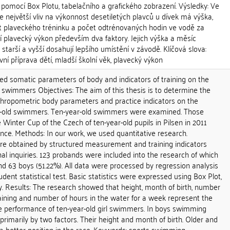
a pomocí Box Plotu, tabelačního a grafického zobrazení. Výsledky: Ve
 největší vliv na výkonnost desetiletých plavců u dívek má výška,
et plaveckého tréninku a počet odtrénovaných hodin ve vodě za
jí plavecký výkon především dva faktory. Jejich výška a měsíc
 starší a vyšší dosahují lepšího umístění v závodě. Klíčová slova:
vní příprava dětí, mladší školní věk, plavecký výkon
ected somatic parameters of body and indicators of training on the
 swimmers Objectives: The aim of this thesis is to determine the
nthropometric body parameters and practice indicators on the
r-old swimmers. Ten-year-old swimmers were examined. Those
 Winter Cup of the Czech of ten-year-old pupils in Pilsen in 2011
nce. Methods: In our work, we used quantitative research.
e obtained by structured measurement and training indicators
l inquiries. 123 probands were included into the research of which
nd 63 boys (51.22%). All data were processed by regression analysis
dent statistical test. Basic statistics were expressed using Box Plot,
y. Results: The research showed that height, month of birth, number
aining and number of hours in the water for a week represent the
he performance of ten-year-old girl swimmers. In boys swimming
primarily by two factors. Their height and month of birth. Older and
better position in the race. Keywords: sports swimming,...