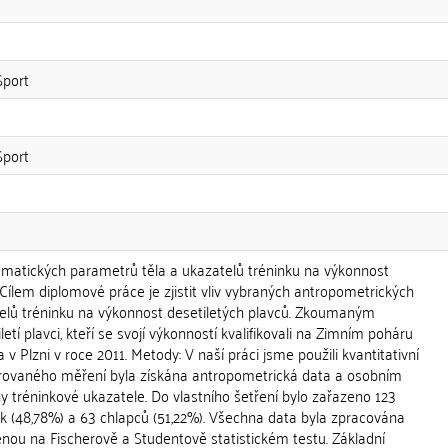
Sport
Sport
omatických parametrů těla a ukazatelů tréninku na výkonnost
: Cílem diplomové práce je zjistit vliv vybraných antropometrických
elů tréninku na výkonnost desetiletých plavců. Zkoumaným
etí plavci, kteří se svojí výkonností kvalifikovali na Zimním poháru
v Plzni v roce 2011. Metody: V naší práci jsme použili kvantitativní
rovaného měření byla získána antropometrická data a osobním
y tréninkové ukazatele. Do vlastního šetření bylo zařazeno 123
k (48,78%) a 63 chlapců (51,22%). Všechna data byla zpracována
enou na Fischerově a Studentově statistickém testu. Základní