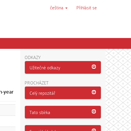
čeština
Přihlásit se
ODKAZY
Užitečné odkazy
PROCHÁZET
n-year
Celý repozitář
Tato sbírka