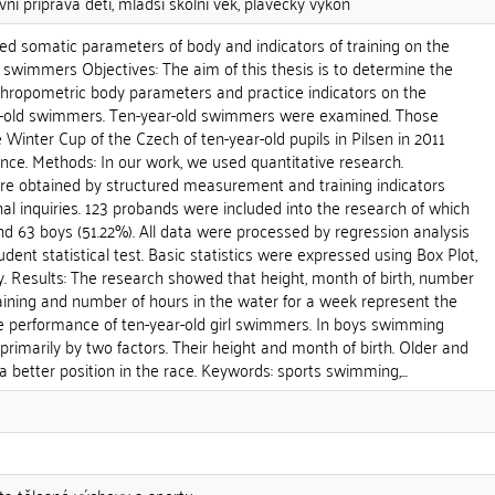
vní příprava dětí, mladší školní věk, plavecký výkon
ected somatic parameters of body and indicators of training on the
 swimmers Objectives: The aim of this thesis is to determine the
nthropometric body parameters and practice indicators on the
r-old swimmers. Ten-year-old swimmers were examined. Those
 Winter Cup of the Czech of ten-year-old pupils in Pilsen in 2011
nce. Methods: In our work, we used quantitative research.
e obtained by structured measurement and training indicators
l inquiries. 123 probands were included into the research of which
nd 63 boys (51.22%). All data were processed by regression analysis
dent statistical test. Basic statistics were expressed using Box Plot,
y. Results: The research showed that height, month of birth, number
aining and number of hours in the water for a week represent the
he performance of ten-year-old girl swimmers. In boys swimming
primarily by two factors. Their height and month of birth. Older and
better position in the race. Keywords: sports swimming,...