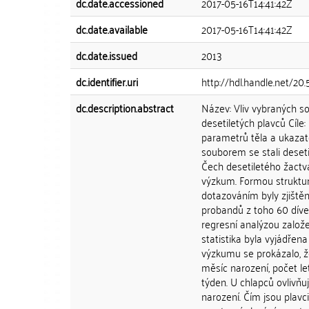
dc.date.accessioned
2017-05-16T14:41:42Z
dc.date.available
2017-05-16T14:41:42Z
dc.date.issued
2013
dc.identifier.uri
http://hdl.handle.net/20
dc.description.abstract
Název: Vliv vybraných s
desetiletých plavců Cíle
parametrů těla a ukazat
souborem se stali desetil
Čech desetiletého žactva 
výzkum. Formou struktu
dotazováním byly zjištěn
probandů z toho 60 díve
regresní analýzou založ
statistika byla vyjádřen
výzkumu se prokázalo, že
měsíc narození, počet l
týden. U chlapců ovlivňu
narození. Čím jsou plavci