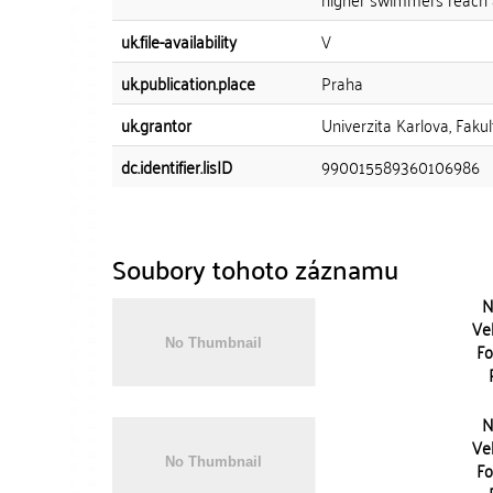
uk.file-availability
V
uk.publication.place
Praha
uk.grantor
Univerzita Karlova, Faku
dc.identifier.lisID
990015589360106986
Soubory tohoto záznamu
N
Vel
Fo
N
Vel
Fo