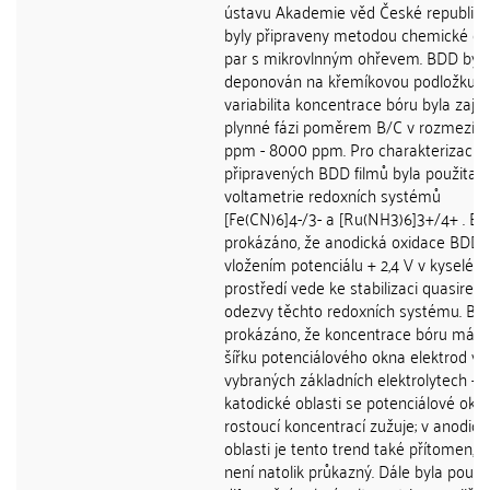
ústavu Akademie věd České republiky,
byly připraveny metodou chemické de
par s mikrovlnným ohřevem. BDD byl
deponován na křemíkovou podložku a
variabilita koncentrace bóru byla zajiš
plynné fázi poměrem B/C v rozmezí 
ppm - 8000 ppm. Pro charakterizaci
připravených BDD filmů byla použita c
voltametrie redoxních systémů
[Fe(CN)6]4-/3- a [Ru(NH3)6]3+/4+ . By
prokázáno, že anodická oxidace BDD
vložením potenciálu + 2,4 V v kyselém
prostředí vede ke stabilizaci quasirever
odezvy těchto redoxních systému. Byl
prokázáno, že koncentrace bóru má vl
šířku potenciálového okna elektrod ve
vybraných základních elektrolytech - v
katodické oblasti se potenciálové okn
rostoucí koncentrací zužuje; v anodick
oblasti je tento trend také přítomen, i
není natolik průkazný. Dále byla použi