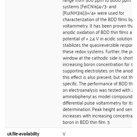
systems [Fe(CN)6]4-/3- and
[Ru(NH3)6]3+/4+ were used for
characterization of the BDD films by c
voltammetry. It has been proven that
anodic oxidation of BDD thin films at 
potential of + 2,4 V in acidic solution
stabilizes the quasireverzible respons
these redox systems. Further, the pote
window at the cathodic side is shorter
increasing boron concentration for se
supporting electrolytes; on the anodic
this effect is also present, but not that
specific. The performance of BDD thin 
on electroanalysis was tested with 2-
aminobiphenyl as model compound. U
differential pulse voltammetry for its
determination. Peak height and sensiti
increases with increasing concentrati
boron in BDD thin film. 5
uk.file-availability
V