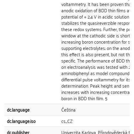
voltammetry. It has been proven that
anodic oxidation of BDD thin films at 
potential of + 2,4 V in acidic solution
stabilizes the quasireverzible respons
these redox systems. Further, the pote
window at the cathodic side is shorter
increasing boron concentration for se
supporting electrolytes; on the anodic
this effect is also present, but not that
specific. The performance of BDD thin 
on electroanalysis was tested with 2-
aminobiphenyl as model compound. U
differential pulse voltammetry for its
determination. Peak height and sensiti
increases with increasing concentrati
boron in BDD thin film. 5
dc.language
Čeština
dc.language.iso
cs_CZ
dc.publisher
Univerzita Karlova, Přírodovědecká fak