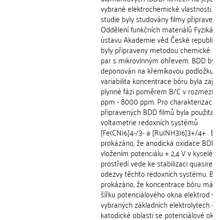
vybrané elektrochemické vlastnosti. V
studie byly studovány filmy připravené
Oddělení funkčních materiálů Fyzikáln
ústavu Akademie věd České republiky,
byly připraveny metodou chemické de
par s mikrovlnným ohřevem. BDD byl
deponován na křemíkovou podložku a
variabilita koncentrace bóru byla zajiš
plynné fázi poměrem B/C v rozmezí 
ppm - 8000 ppm. Pro charakterizaci
připravených BDD filmů byla použita c
voltametrie redoxních systémů
[Fe(CN)6]4-/3- a [Ru(NH3)6]3+/4+ . By
prokázáno, že anodická oxidace BDD
vložením potenciálu + 2,4 V v kyselém
prostředí vede ke stabilizaci quasirever
odezvy těchto redoxních systému. Byl
prokázáno, že koncentrace bóru má vl
šířku potenciálového okna elektrod ve
vybraných základních elektrolytech - v
katodické oblasti se potenciálové okn