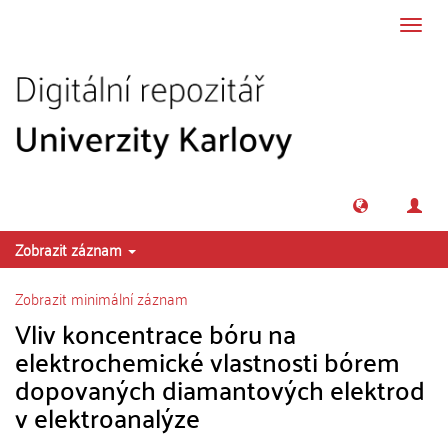
Přeskočit na obsah
Přepn
navig
Zobrazit záznam
Zobrazit minimální záznam
Vliv koncentrace bóru na
elektrochemické vlastnosti bórem
dopovaných diamantových elektrod
v elektroanalýze