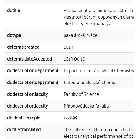
dc.title
Vliv koncentrace bóru na elektrochem
vlastnosti bórem dopovaných diaman
elektrod v elektroanalýze
dc.type
bakalářská práce
dcterms.created
2013
dcterms.dateAccepted
2013-06-10
dc.description.department
Department of Analytical Chemistry
dc.description.department
Katedra analytické chemie
dc.description.faculty
Faculty of Science
dc.description.faculty
Přírodovědecká fakulta
dc.identifier.repId
124899
dc.title.translated
The influence of boron concentration 
electroanalytical performance of boro