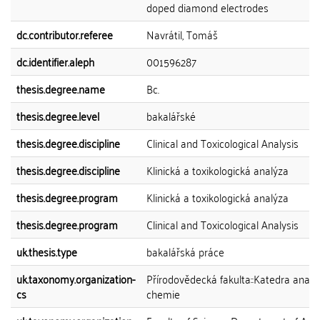
doped diamond electrodes
dc.contributor.referee
Navrátil, Tomáš
dc.identifier.aleph
001596287
thesis.degree.name
Bc.
thesis.degree.level
bakalářské
thesis.degree.discipline
Clinical and Toxicological Analysis
thesis.degree.discipline
Klinická a toxikologická analýza
thesis.degree.program
Klinická a toxikologická analýza
thesis.degree.program
Clinical and Toxicological Analysis
uk.thesis.type
bakalářská práce
uk.taxonomy.organization-
Přírodovědecká fakulta::Katedra analy
cs
chemie