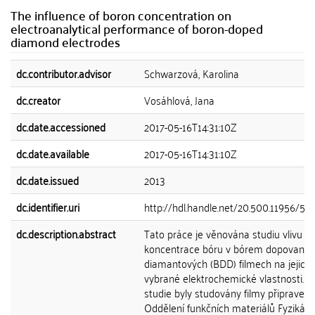
The influence of boron concentration on
electroanalytical performance of boron-doped
diamond electrodes
dc.contributor.advisor
Schwarzová, Karolina
dc.creator
Vosáhlová, Jana
dc.date.accessioned
2017-05-16T14:31:10Z
dc.date.available
2017-05-16T14:31:10Z
dc.date.issued
2013
dc.identifier.uri
http://hdl.handle.net/20.500.11956/57
dc.description.abstract
Tato práce je věnována studiu vlivu
koncentrace bóru v bórem dopovanýc
diamantových (BDD) filmech na jejich
vybrané elektrochemické vlastnosti. V
studie byly studovány filmy připravené
Oddělení funkčních materiálů Fyzikáln