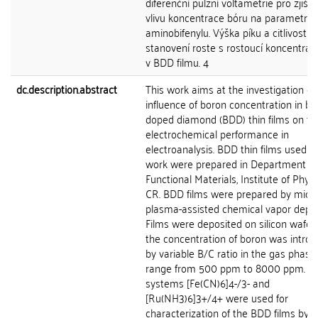
diferenční pulzní voltametrie pro zjiště
vlivu koncentrace bóru na parametry p
aminobifenylu. Výška píku a citlivost
stanovení roste s rostoucí koncentrac
v BDD filmu. 4
dc.description.abstract
This work aims at the investigation of
influence of boron concentration in bo
doped diamond (BDD) thin films on the
electrochemical performance in
electroanalysis. BDD thin films used in
work were prepared in Department of
Functional Materials, Institute of Phys
CR. BDD films were prepared by mic
plasma-assisted chemical vapor depos
Films were deposited on silicon wafer
the concentration of boron was intro
by variable B/C ratio in the gas phase 
range from 500 ppm to 8000 ppm. R
systems [Fe(CN)6]4-/3- and
[Ru(NH3)6]3+/4+ were used for
characterization of the BDD films by c