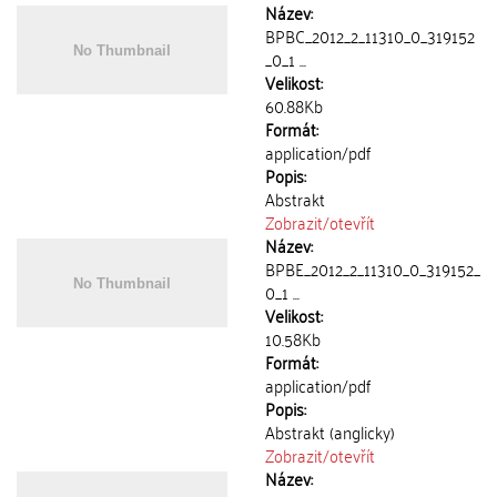
Název:
BPBC_2012_2_11310_0_319152
_0_1 ...
Velikost:
60.88Kb
Formát:
application/pdf
Popis:
Abstrakt
Zobrazit/
otevřít
Název:
BPBE_2012_2_11310_0_319152_
0_1 ...
Velikost:
10.58Kb
Formát:
application/pdf
Popis:
Abstrakt (anglicky)
Zobrazit/
otevřít
Název: