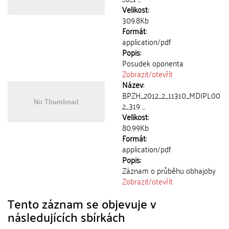
Velikost:
309.8Kb
Formát:
application/pdf
Popis:
Posudek oponenta
Zobrazit/
otevřít
Název:
BPZH_2012_2_11310_MDIPL00
2_319 ...
Velikost:
80.99Kb
Formát:
application/pdf
Popis:
Záznam o průběhu obhajoby
Zobrazit/
otevřít
Tento záznam se objevuje v
následujících sbírkách