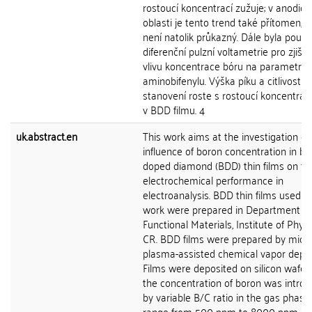
rostoucí koncentrací zužuje; v anodick
oblasti je tento trend také přítomen, i
není natolik průkazný. Dále byla použi
diferenční pulzní voltametrie pro zjiště
vlivu koncentrace bóru na parametry p
aminobifenylu. Výška píku a citlivost
stanovení roste s rostoucí koncentrac
v BDD filmu. 4
uk.abstract.en
This work aims at the investigation of
influence of boron concentration in bo
doped diamond (BDD) thin films on the
electrochemical performance in
electroanalysis. BDD thin films used in
work were prepared in Department of
Functional Materials, Institute of Phys
CR. BDD films were prepared by mic
plasma-assisted chemical vapor depos
Films were deposited on silicon wafer
the concentration of boron was intro
by variable B/C ratio in the gas phase 
range from 500 ppm to 8000 ppm. R