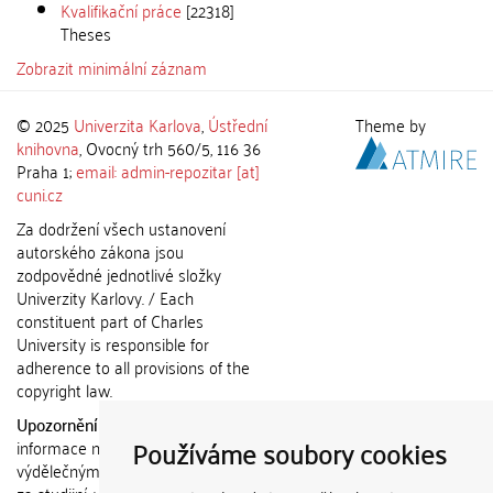
Kvalifikační práce
[22318]
Theses
Zobrazit minimální záznam
© 2025
Univerzita Karlova
,
Ústřední
Theme by
knihovna
, Ovocný trh 560/5, 116 36
Praha 1;
email: admin-repozitar [at]
cuni.cz
Za dodržení všech ustanovení
autorského zákona jsou
zodpovědné jednotlivé složky
Univerzity Karlovy. / Each
constituent part of Charles
University is responsible for
adherence to all provisions of the
copyright law.
Upozornění / Notice:
Získané
Používáme soubory cookies
informace nemohou být použity k
výdělečným účelům nebo vydávány