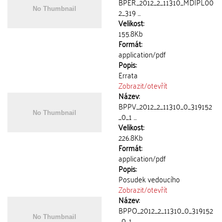
BPER_2012_2_11310_MDIPL00
2_319 ...
Velikost:
155.8Kb
Formát:
application/pdf
Popis:
Errata
Zobrazit/
otevřít
Název:
BPPV_2012_2_11310_0_319152
_0_1 ...
Velikost:
226.8Kb
Formát:
application/pdf
Popis:
Posudek vedoucího
Zobrazit/
otevřít
Název:
BPPO_2012_2_11310_0_319152
_0_1 ...