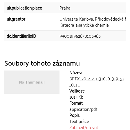
uk.publication.place
Praha
uk.grantor
Univerzita Karlova, Přírodovědecká fak
Katedra analytické chemie
dc.identifier.lisID
990015962870106986
Soubory tohoto záznamu
Název:
BPTX_2012_2_11310_0_319152
_0_1 ...
Velikost:
1014.Kb
Formát:
application/pdf
Popis:
Text práce
Zobrazit/
otevřít