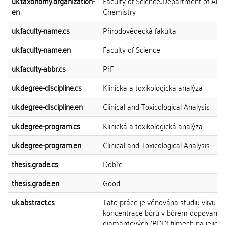
uk.taxonomy.organization-
Faculty of Science::Department of Anal
en
Chemistry
uk.faculty-name.cs
Přírodovědecká fakulta
uk.faculty-name.en
Faculty of Science
uk.faculty-abbr.cs
PřF
uk.degree-discipline.cs
Klinická a toxikologická analýza
uk.degree-discipline.en
Clinical and Toxicological Analysis
uk.degree-program.cs
Klinická a toxikologická analýza
uk.degree-program.en
Clinical and Toxicological Analysis
thesis.grade.cs
Dobře
thesis.grade.en
Good
uk.abstract.cs
Tato práce je věnována studiu vlivu
koncentrace bóru v bórem dopovanýc
diamantových (BDD) filmech na jejich