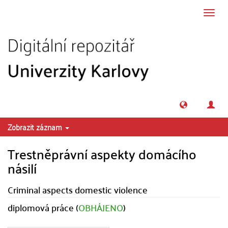
Přeskočit na obsah
Přepn
navig
Zobrazit záznam
Trestněprávní aspekty domácího
násilí
Criminal aspects domestic violence
diplomová práce (
OBHÁJENO
)