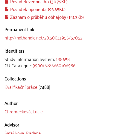
Posudek vedoucího (30.79Kb)
Posudek oponenta (93.65Kb)
Záznam o průběhu obhajoby (151.3Kb)
Permanent link
http://hdl.handle.net/20.500.11956/57052
Identifiers
Study Information System:
138658
CU Catalogue:
990016286660106986
Collections
Kvalifikační práce
[7488]
Author
Chromečková, Lucie
Advisor
Šafaříková, Radana