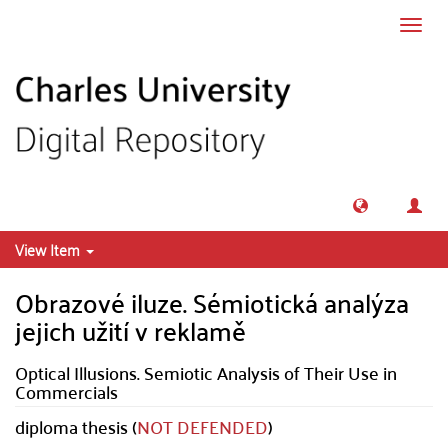
Skip to main content
Toggl
navig
View Item
Obrazové iluze. Sémiotická analýza
jejich užití v reklamě
Optical Illusions. Semiotic Analysis of Their Use in
Commercials
diploma thesis (
NOT DEFENDED
)