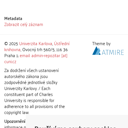
Metadata
Zobrazit celý záznam
© 2025
Univerzita Karlova
,
Ústřední
Theme by
knihovna
, Ovocný trh 560/5, 116 36
Praha 1;
email: admin-repozitar [at]
cuni.cz
Za dodržení všech ustanovení
autorského zákona jsou
zodpovědné jednotlivé složky
Univerzity Karlovy. / Each
constituent part of Charles
University is responsible for
adherence to all provisions of the
copyright law.
Upozornění / Notice:
Získané
informace nemohou být použity k