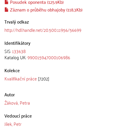
Posudek oponenta (125.9Kb)
Záznam o průběhu obhajoby (118.3Kb)
Trvalý odkaz
http://hdl.handle.net/20.500.11956/56699
Identifikátory
SIS:
133638
Katalog UK:
990015947000106986
Kolekce
Kvalifikační práce
[7202]
Autor
Žáková, Petra
Vedoucí práce
Jílek, Petr