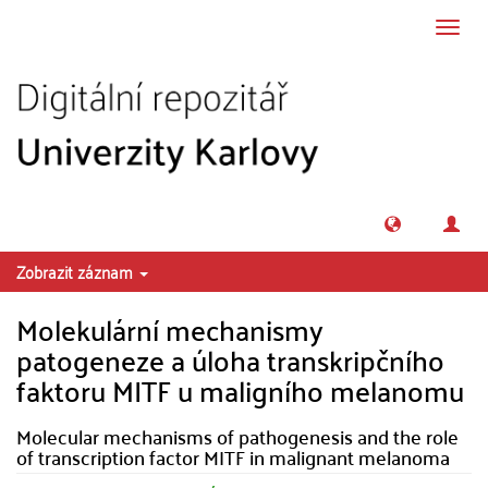
Přeskočit na obsah
Přepn
navig
Zobrazit záznam
Molekulární mechanismy
patogeneze a úloha transkripčního
faktoru MITF u maligního melanomu
Molecular mechanisms of pathogenesis and the role
of transcription factor MITF in malignant melanoma