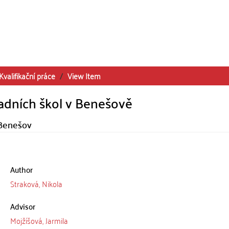
Kvalifikační práce
View Item
ladních škol v Benešově
n Benešov
Author
Straková, Nikola
Advisor
Mojžíšová, Jarmila