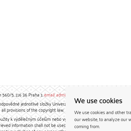
h 560/5, 116 36 Praha 1;
email: admin-repozitar [at] cuni.cz
We use cookies
povědné jednotlivé složky Univerzity Karlovy. / Each constituent
all provisions of the copyright law.
We use cookies and other tr
užity k výdělečným účelům nebo vydávány za studijní, vědeckou
our website, to analyze our w
etrieved information shall not be used for any commercial purposes
coming from.