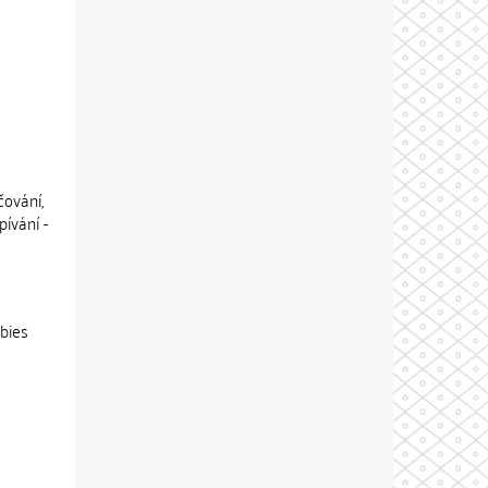
čování,
ívání -
bbies