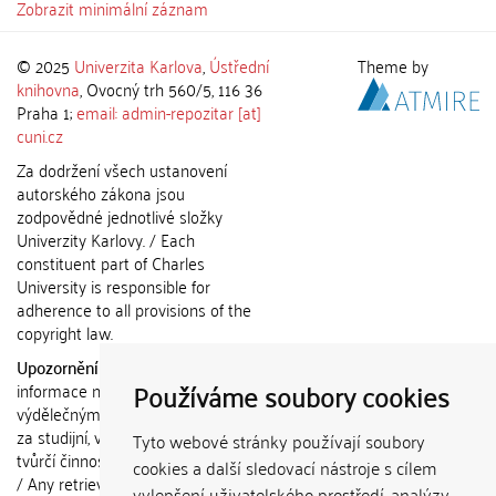
Zobrazit minimální záznam
© 2025
Univerzita Karlova
,
Ústřední
Theme by
knihovna
, Ovocný trh 560/5, 116 36
Praha 1;
email: admin-repozitar [at]
cuni.cz
Za dodržení všech ustanovení
autorského zákona jsou
zodpovědné jednotlivé složky
Univerzity Karlovy. / Each
constituent part of Charles
University is responsible for
adherence to all provisions of the
copyright law.
Upozornění / Notice:
Získané
Používáme soubory cookies
informace nemohou být použity k
výdělečným účelům nebo vydávány
za studijní, vědeckou nebo jinou
Tyto webové stránky používají soubory
tvůrčí činnost jiné osoby než autora.
cookies a další sledovací nástroje s cílem
/ Any retrieved information shall not
vylepšení uživatelského prostředí, analýzy