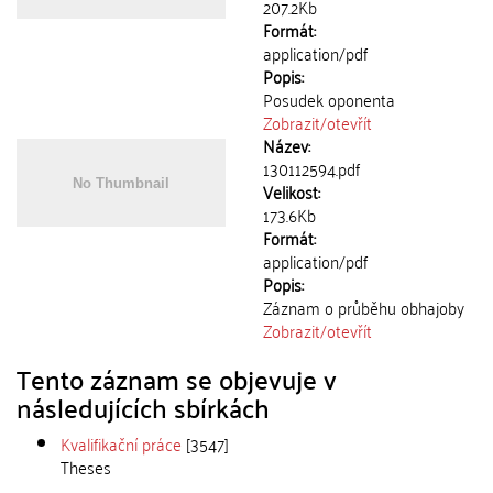
207.2Kb
Formát:
application/pdf
Popis:
Posudek oponenta
Zobrazit/
otevřít
Název:
130112594.pdf
Velikost:
173.6Kb
Formát:
application/pdf
Popis:
Záznam o průběhu obhajoby
Zobrazit/
otevřít
Tento záznam se objevuje v
následujících sbírkách
Kvalifikační práce
[3547]
Theses