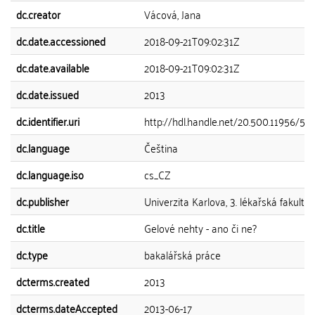
dc.creator
Vácová, Jana
dc.date.accessioned
2018-09-21T09:02:31Z
dc.date.available
2018-09-21T09:02:31Z
dc.date.issued
2013
dc.identifier.uri
http://hdl.handle.net/20.500.11956/56
dc.language
Čeština
dc.language.iso
cs_CZ
dc.publisher
Univerzita Karlova, 3. lékařská fakulta
dc.title
Gelové nehty - ano či ne?
dc.type
bakalářská práce
dcterms.created
2013
dcterms.dateAccepted
2013-06-17