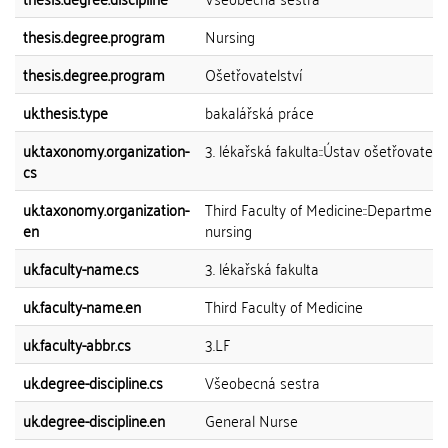
thesis.degree.program
Nursing
thesis.degree.program
Ošetřovatelství
uk.thesis.type
bakalářská práce
uk.taxonomy.organization-
3. lékařská fakulta::Ústav ošetřovatelst
cs
uk.taxonomy.organization-
Third Faculty of Medicine::Department
en
nursing
uk.faculty-name.cs
3. lékařská fakulta
uk.faculty-name.en
Third Faculty of Medicine
uk.faculty-abbr.cs
3.LF
uk.degree-discipline.cs
Všeobecná sestra
uk.degree-discipline.en
General Nurse