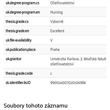
uk.degree-program.cs
Ošetřovatelství
uk.degree-program.en
Nursing
thesis.grade.cs
Výborně
thesis.grade.en
Excellent
uk.file-availability
V
uk.publication.place
Praha
uk.grantor
Univerzita Karlova, 3. lékařská fakulta,
ošetřovatelství
thesis.grade.code
1
dc.identifier.lisID
990016007020106986
Soubory tohoto záznamu