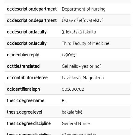
dc.description.department
Department of nursing
dc.description.department
Ústav ošetřovatelství
dc.description.faculty
3. lékařská fakulta
dc.description.faculty
Third Faculty of Medicine
dc.identifier.repId
129065
dc.title.translated
Gel nails - yes or no?
dc.contributor.referee
Lavičková, Magdalena
dc.identifier.aleph
001600702
thesis.degree.name
Bc.
thesis.degree.level
bakalářské
thesis.degree.discipline
General Nurse
thesis.degree.discipline
Všeobecná sestra