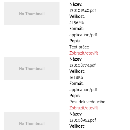
Název:
130101540.pdf
Velikost:
2.156Mb
Formát:
application/pdf
Popis:
Text práce
Zobrazit/
otevřít
Název:
130108773.pdf
Velikost:
161.8Kb
Formát:
application/pdf
Popis:
Posudek vedoucího
Zobrazit/
otevřít
Název:
130108952.pdf
Velikost: