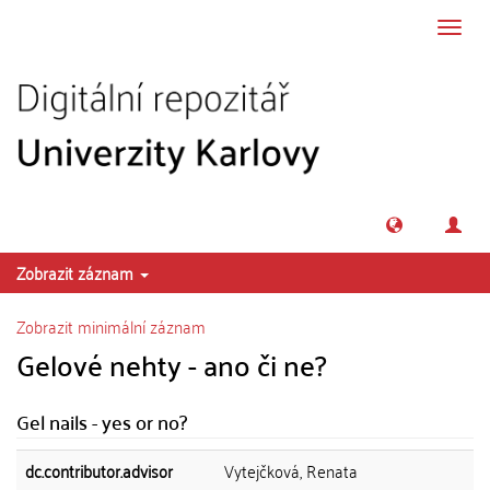
Přeskočit na obsah
Přepn
navig
Zobrazit záznam
Zobrazit minimální záznam
Gelové nehty - ano či ne?
Gel nails - yes or no?
dc.contributor.advisor
Vytejčková, Renata