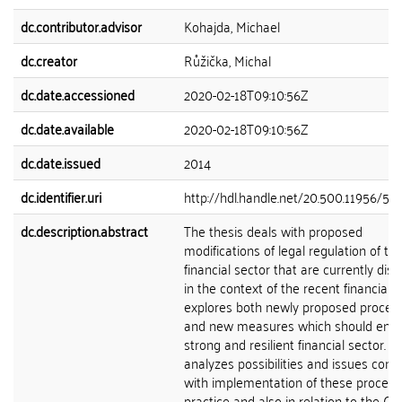
dc.contributor.advisor
Kohajda, Michael
dc.creator
Růžička, Michal
dc.date.accessioned
2020-02-18T09:10:56Z
dc.date.available
2020-02-18T09:10:56Z
dc.date.issued
2014
dc.identifier.uri
http://hdl.handle.net/20.500.11956/56
dc.description.abstract
The thesis deals with proposed
modifications of legal regulation of th
financial sector that are currently dis
in the context of the recent financial cri
explores both newly proposed proced
and new measures which should ensu
strong and resilient financial sector. It
analyzes possibilities and issues con
with implementation of these procedu
practice and also in relation to the Cz