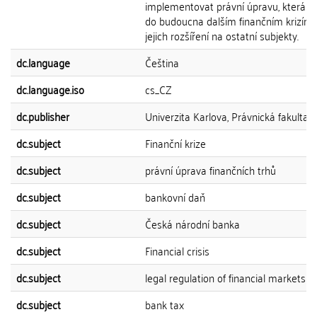
implementovat právní úpravu, která z
do budoucna dalším finančním krizím 
jejich rozšíření na ostatní subjekty.
dc.language
Čeština
dc.language.iso
cs_CZ
dc.publisher
Univerzita Karlova, Právnická fakulta
dc.subject
Finanční krize
dc.subject
právní úprava finančních trhů
dc.subject
bankovní daň
dc.subject
Česká národní banka
dc.subject
Financial crisis
dc.subject
legal regulation of financial markets
dc.subject
bank tax