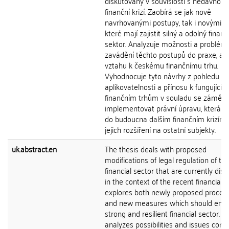
diskutovány v souvislosti s nedávnou
finanční krizí. Zaobírá se jak nově
navrhovanými postupy, tak i novými nás
které mají zajistit silný a odolný finanč
sektor. Analyzuje možnosti a problémy
zavádění těchto postupů do praxe, a t
vztahu k českému finančnímu trhu.
Vyhodnocuje tyto návrhy z pohledu jej
aplikovatelnosti a přínosu k fungujícím
finančním trhům v souladu se záměry 
implementovat právní úpravu, která z
do budoucna dalším finančním krizím 
jejich rozšíření na ostatní subjekty.
uk.abstract.en
The thesis deals with proposed
modifications of legal regulation of th
financial sector that are currently dis
in the context of the recent financial cri
explores both newly proposed proced
and new measures which should ensu
strong and resilient financial sector. It
analyzes possibilities and issues con