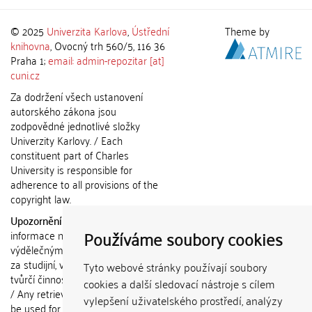
© 2025
Univerzita Karlova
,
Ústřední
Theme by
knihovna
, Ovocný trh 560/5, 116 36
Praha 1;
email: admin-repozitar [at]
cuni.cz
Za dodržení všech ustanovení
autorského zákona jsou
zodpovědné jednotlivé složky
Univerzity Karlovy. / Each
constituent part of Charles
University is responsible for
adherence to all provisions of the
copyright law.
Upozornění / Notice:
Získané
Používáme soubory cookies
informace nemohou být použity k
výdělečným účelům nebo vydávány
za studijní, vědeckou nebo jinou
Tyto webové stránky používají soubory
tvůrčí činnost jiné osoby než autora.
cookies a další sledovací nástroje s cílem
/ Any retrieved information shall not
vylepšení uživatelského prostředí, analýzy
be used for any commercial