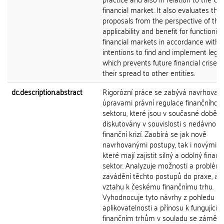
financial market. It also evaluates the
proposals from the perspective of thei
applicability and benefit for functionin
financial markets in accordance with
intentions to find and implement legis
which prevents future financial crises
their spread to other entities.
dc.description.abstract
Rigorózní práce se zabývá navrhovan
úpravami právní regulace finančního
sektoru, které jsou v současné době
diskutovány v souvislosti s nedávnou
finanční krizí. Zaobírá se jak nově
navrhovanými postupy, tak i novými nás
které mají zajistit silný a odolný finanč
sektor. Analyzuje možnosti a problémy
zavádění těchto postupů do praxe, a t
vztahu k českému finančnímu trhu.
Vyhodnocuje tyto návrhy z pohledu jej
aplikovatelnosti a přínosu k fungujícím
finančním trhům v souladu se záměry 