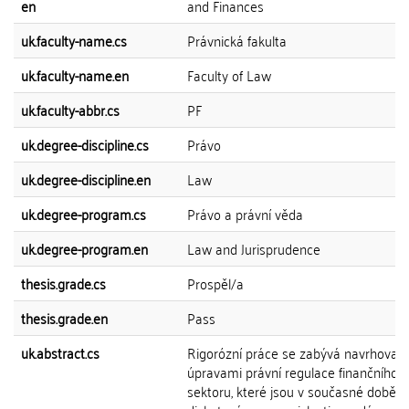
en
and Finances
uk.faculty-name.cs
Právnická fakulta
uk.faculty-name.en
Faculty of Law
uk.faculty-abbr.cs
PF
uk.degree-discipline.cs
Právo
uk.degree-discipline.en
Law
uk.degree-program.cs
Právo a právní věda
uk.degree-program.en
Law and Jurisprudence
thesis.grade.cs
Prospěl/a
thesis.grade.en
Pass
uk.abstract.cs
Rigorózní práce se zabývá navrhovan
úpravami právní regulace finančního
sektoru, které jsou v současné době