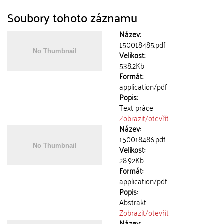
Soubory tohoto záznamu
Název:
150018485.pdf
Velikost:
538.2Kb
Formát:
application/pdf
Popis:
Text práce
Zobrazit/
otevřít
Název:
150018486.pdf
Velikost:
28.92Kb
Formát:
application/pdf
Popis:
Abstrakt
Zobrazit/
otevřít
Název: