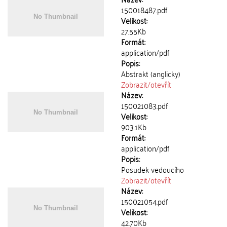
150018487.pdf
Velikost:
27.55Kb
Formát:
application/pdf
Popis:
Abstrakt (anglicky)
Zobrazit/
otevřít
Název:
150021083.pdf
Velikost:
903.1Kb
Formát:
application/pdf
Popis:
Posudek vedoucího
Zobrazit/
otevřít
Název:
150021054.pdf
Velikost:
42.70Kb