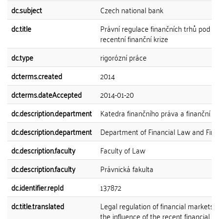
dc.subject
Czech national bank
dc.title
Právní regulace finančních trhů pod v
recentní finanční krize
dc.type
rigorózní práce
dcterms.created
2014
dcterms.dateAccepted
2014-01-20
dc.description.department
Katedra finančního práva a finanční v
dc.description.department
Department of Financial Law and Fin
dc.description.faculty
Faculty of Law
dc.description.faculty
Právnická fakulta
dc.identifier.repId
137872
dc.title.translated
Legal regulation of financial markets 
the influence of the recent financial cri