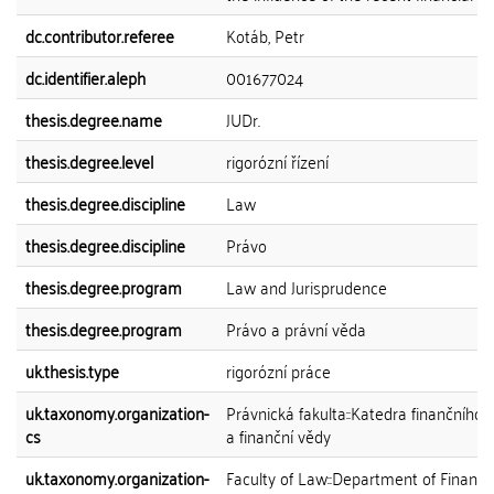
dc.contributor.referee
Kotáb, Petr
dc.identifier.aleph
001677024
thesis.degree.name
JUDr.
thesis.degree.level
rigorózní řízení
thesis.degree.discipline
Law
thesis.degree.discipline
Právo
thesis.degree.program
Law and Jurisprudence
thesis.degree.program
Právo a právní věda
uk.thesis.type
rigorózní práce
uk.taxonomy.organization-
Právnická fakulta::Katedra finančního 
cs
a finanční vědy
uk.taxonomy.organization-
Faculty of Law::Department of Financi