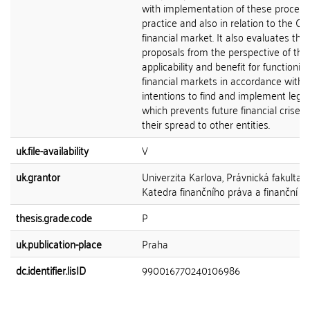
with implementation of these procedu
practice and also in relation to the Cz
financial market. It also evaluates the
proposals from the perspective of thei
applicability and benefit for functionin
financial markets in accordance with
intentions to find and implement legis
which prevents future financial crises
their spread to other entities.
uk.file-availability
V
uk.grantor
Univerzita Karlova, Právnická fakulta,
Katedra finančního práva a finanční v
thesis.grade.code
P
uk.publication-place
Praha
dc.identifier.lisID
990016770240106986