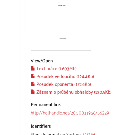
View/
Open
Text práce (1.693Mb)
Posudek vedoucího (124.4Kb)
Posudek oponenta (172.6Kb)
Záznam o průběhu obhajoby (130.5Kb)
Permanent link
http://hdl.handle.net/20.500.11956/56329
Identifiers
Study Information System:
121366