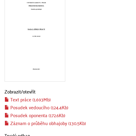
Zobrazit/
otevřít
Text práce (1.693Mb)
Posudek vedoucího (124.4Kb)
Posudek oponenta (172.6Kb)
Záznam o průběhu obhajoby (130.5Kb)
Trvalý odkaz