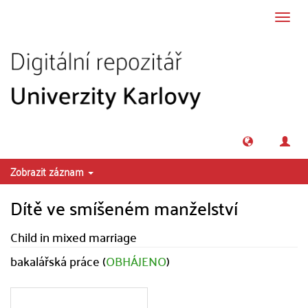
Přeskočit na obsah
Přepn
navig
Zobrazit záznam
Dítě ve smíšeném manželství
Child in mixed marriage
bakalářská práce (
OBHÁJENO
)