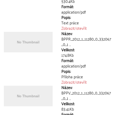
530.4Kb
Formát:
application/pdf
Popis:
Text práce
Zobrazit/
otevřít
Název:
BPPR_2012_1_11280_0_332067
_0_1 ...
Velikost:
174.8Kb
Formát:
application/pdf
Popis:
Příloha práce
Zobrazit/
otevřít
Název:
BPPV_2012_1_11280_0_332067
_0_1 ...
Velikost:
83.41Kb
Formát: