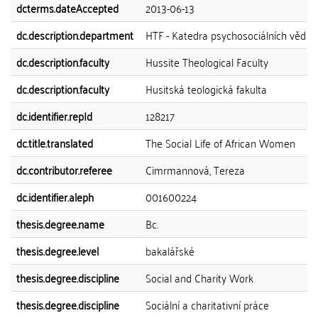
dcterms.dateAccepted
2013-06-13
dc.description.department
HTF - Katedra psychosociálních věd a 
dc.description.faculty
Hussite Theological Faculty
dc.description.faculty
Husitská teologická fakulta
dc.identifier.repId
128217
dc.title.translated
The Social Life of African Women
dc.contributor.referee
Cimrmannová, Tereza
dc.identifier.aleph
001600224
thesis.degree.name
Bc.
thesis.degree.level
bakalářské
thesis.degree.discipline
Social and Charity Work
thesis.degree.discipline
Sociální a charitativní práce