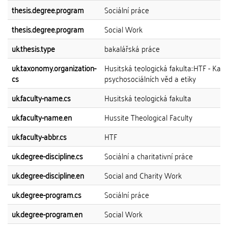
thesis.degree.program
Sociální práce
thesis.degree.program
Social Work
uk.thesis.type
bakalářská práce
uk.taxonomy.organization-
Husitská teologická fakulta::HTF - Kat
cs
psychosociálních věd a etiky
uk.faculty-name.cs
Husitská teologická fakulta
uk.faculty-name.en
Hussite Theological Faculty
uk.faculty-abbr.cs
HTF
uk.degree-discipline.cs
Sociální a charitativní práce
uk.degree-discipline.en
Social and Charity Work
uk.degree-program.cs
Sociální práce
uk.degree-program.en
Social Work