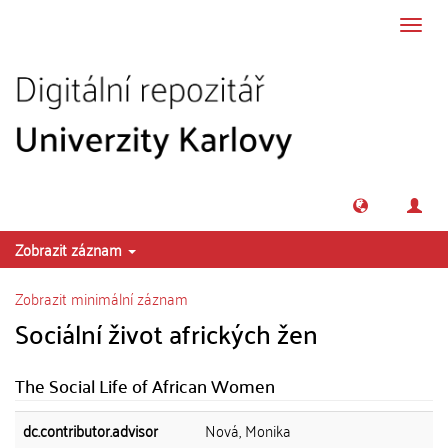
Přeskočit na obsah
Přepn
navig
Zobrazit záznam
Zobrazit minimální záznam
Sociální život afrických žen
The Social Life of African Women
dc.contributor.advisor
Nová, Monika