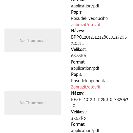
application/pdf
Popis:
Posudek vedoucího
Zobrazit/
otevřít
Název:
BPPO_2012_1_11280_0_33206
7_0_1 ...
Velikost:
68.86Kb
Formát:
application/pdf
Popis:
Posudek oponenta
Zobrazit/
otevřít
Název:
BPZH_2012_1_11280_0_332067
_0_1 ...
Velikost:
37.53Kb
Formát:
application/pdf