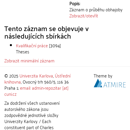
Popis:
Záznam o průběhu obhajoby
Zobrazit/
otevřít
Tento záznam se objevuje v
následujících sbírkách
Kvalifikační práce
[3094]
Theses
Zobrazit minimální záznam
© 2025
Univerzita Karlova
,
Ústřední
Theme by
knihovna
, Ovocný trh 560/5, 116 36
Praha 1;
email: admin-repozitar [at]
cuni.cz
Za dodržení všech ustanovení
autorského zákona jsou
zodpovědné jednotlivé složky
Univerzity Karlovy. / Each
constituent part of Charles