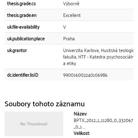
thesis.grade.cs
Výborně
thesis.grade.en
Excellent
uk.file-availability
V
uk.publication.place
Praha
uk.grantor
Univerzita Karlova, Husitská teologick
fakulta, HTF - Katedra psychosociální
a etiky
dc.identifier.lisID
990016002240106986
Soubory tohoto záznamu
Název:
BPTX_2012_1_11280_0_332067
_0_1 ...
Velikost: