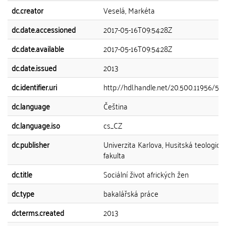
dc.creator
Veselá, Markéta
dc.date.accessioned
2017-05-16T09:54:28Z
dc.date.available
2017-05-16T09:54:28Z
dc.date.issued
2013
dc.identifier.uri
http://hdl.handle.net/20.500.11956/56
dc.language
Čeština
dc.language.iso
cs_CZ
dc.publisher
Univerzita Karlova, Husitská teologick
fakulta
dc.title
Sociální život afrických žen
dc.type
bakalářská práce
dcterms.created
2013