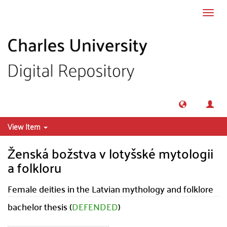
Skip to main content
Toggl
navig
View Item
Ženská božstva v lotyšské mytologii
a folkloru
Female deities in the Latvian mythology and folklore
bachelor thesis (
DEFENDED
)