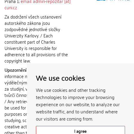
Praha 1;
email: admin-repozitar [at]
cuni.cz
Za dodržení všech ustanovení
autorského zákona jsou
zodpovědné jednotlivé složky
Univerzity Karlovy. / Each
constituent part of Charles
University is responsible for
adherence to all provisions of the
copyright law.
Upozornění / Notice:
Získané
We use cookies
informace nemohou být použity k
výdělečným účelům nebo vydávány
za studijní, vědeckou nebo jinou
We use cookies and other tracking
tvůrčí činnost jiné osoby než autora.
technologies to improve your browsing
/ Any retrieved information shall not
experience on our website, to analyze our
be used for any commercial
website traffic, and to understand where
purposes or claimed as results of
our visitors are coming from.
studying, scientific or any other
creative activities of any person
I agree
other than the author.