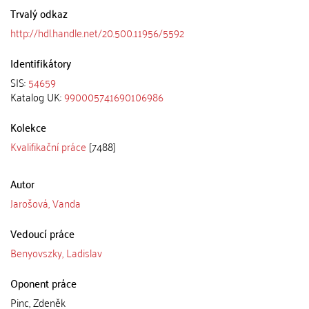
Trvalý odkaz
http://hdl.handle.net/20.500.11956/5592
Identifikátory
SIS:
54659
Katalog UK:
990005741690106986
Kolekce
Kvalifikační práce
[7488]
Autor
Jarošová, Vanda
Vedoucí práce
Benyovszky, Ladislav
Oponent práce
Pinc, Zdeněk