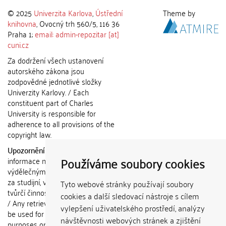
© 2025
Univerzita Karlova
,
Ústřední
Theme by
knihovna
, Ovocný trh 560/5, 116 36
Praha 1;
email: admin-repozitar [at]
cuni.cz
Za dodržení všech ustanovení
autorského zákona jsou
zodpovědné jednotlivé složky
Univerzity Karlovy. / Each
constituent part of Charles
University is responsible for
adherence to all provisions of the
copyright law.
Upozornění / Notice:
Získané
Používáme soubory cookies
informace nemohou být použity k
výdělečným účelům nebo vydávány
za studijní, vědeckou nebo jinou
Tyto webové stránky používají soubory
tvůrčí činnost jiné osoby než autora.
cookies a další sledovací nástroje s cílem
/ Any retrieved information shall not
vylepšení uživatelského prostředí, analýzy
be used for any commercial
návštěvnosti webových stránek a zjištění
purposes or claimed as results of