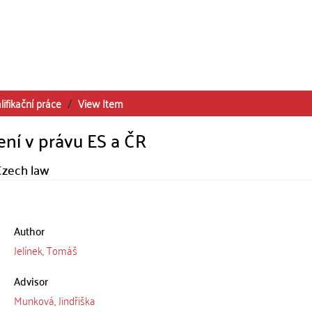
lifikační práce
View Item
ní v právu ES a ČR
Czech law
Author
Jelínek, Tomáš
Advisor
Munková, Jindřiška