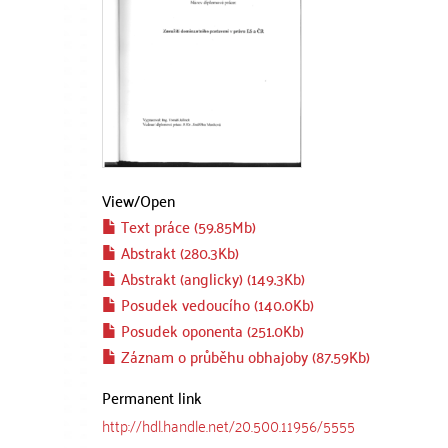
View/
Open
Text práce (59.85Mb)
Abstrakt (280.3Kb)
Abstrakt (anglicky) (149.3Kb)
Posudek vedoucího (140.0Kb)
Posudek oponenta (251.0Kb)
Záznam o průběhu obhajoby (87.59Kb)
Permanent link
http://hdl.handle.net/20.500.11956/5555