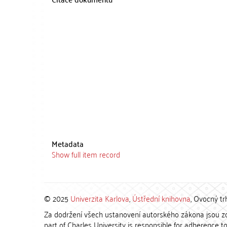
Metadata
Show full item record
© 2025
Univerzita Karlova
,
Ústřední knihovna
, Ovocný tr
Za dodržení všech ustanovení autorského zákona jsou zod
part of Charles University is responsible for adherence to 