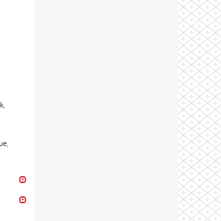
k,
ue,