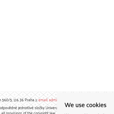
h 560/5, 116 36 Praha 1;
email: admin-repozitar [at] cuni.cz
We use cookies
povědné jednotlivé složky Univerzity Karlovy. / Each constituent
all provisions of the copyright law.