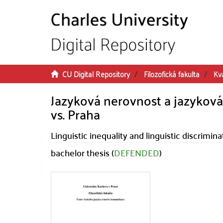
Skip to main content
CU Digital Repository
Filozofická fakulta
Kva
Jazyková nerovnost a jazyková 
vs. Praha
Linguistic inequality and linguistic discrimin
bachelor thesis (
DEFENDED
)