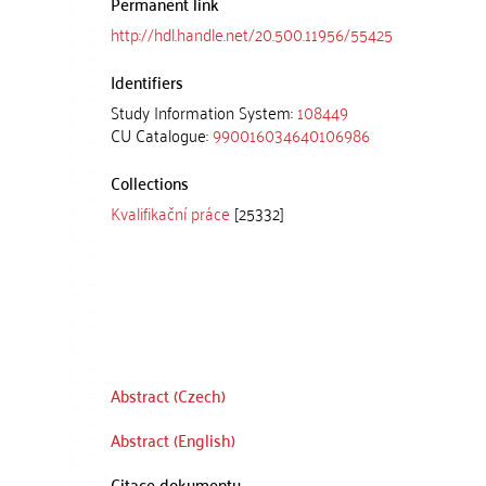
Permanent link
http://hdl.handle.net/20.500.11956/55425
Identifiers
Study Information System:
108449
CU Catalogue:
990016034640106986
Collections
Kvalifikační práce
[25332]
Abstract (Czech)
Abstract (English)
Citace dokumentu