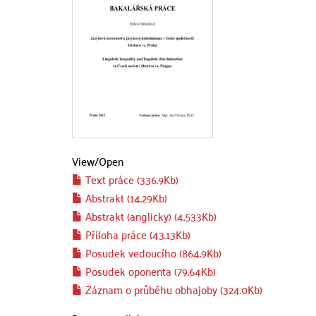
View/
Open
Text práce (336.9Kb)
Abstrakt (14.29Kb)
Abstrakt (anglicky) (4.533Kb)
Příloha práce (43.13Kb)
Posudek vedoucího (864.9Kb)
Posudek oponenta (79.64Kb)
Záznam o průběhu obhajoby (324.0Kb)