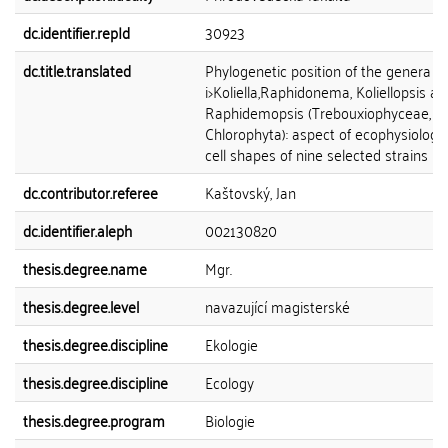
dc.identifier.repId
30923
dc.title.translated
Phylogenetic position of the genera
i>Koliella,Raphidonema, Koliellopsis a
Raphidemopsis (Trebouxiophyceae,
Chlorophyta): aspect of ecophysiology 
cell shapes of nine selected strains
dc.contributor.referee
Kaštovský, Jan
dc.identifier.aleph
002130820
thesis.degree.name
Mgr.
thesis.degree.level
navazující magisterské
thesis.degree.discipline
Ekologie
thesis.degree.discipline
Ecology
thesis.degree.program
Biologie