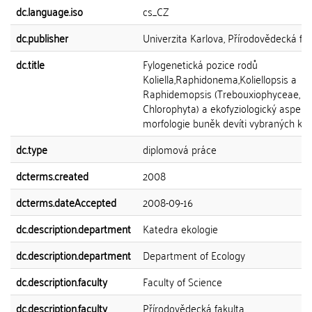
dc.language.iso
cs_CZ
dc.publisher
Univerzita Karlova, Přírodovědecká fak
dc.title
Fylogenetická pozice rodů
Koliella,Raphidonema,Koliellopsis a
Raphidemopsis (Trebouxiophyceae,
Chlorophyta) a ekofyziologický aspekt
morfologie buněk devíti vybraných k
dc.type
diplomová práce
dcterms.created
2008
dcterms.dateAccepted
2008-09-16
dc.description.department
Katedra ekologie
dc.description.department
Department of Ecology
dc.description.faculty
Faculty of Science
dc.description.faculty
Přírodovědecká fakulta