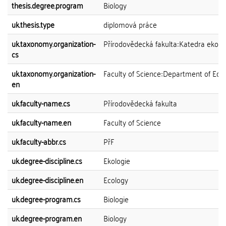
thesis.degree.program
Biology
uk.thesis.type
diplomová práce
uk.taxonomy.organization-
Přírodovědecká fakulta::Katedra ekolo
cs
uk.taxonomy.organization-
Faculty of Science::Department of Eco
en
uk.faculty-name.cs
Přírodovědecká fakulta
uk.faculty-name.en
Faculty of Science
uk.faculty-abbr.cs
PřF
uk.degree-discipline.cs
Ekologie
uk.degree-discipline.en
Ecology
uk.degree-program.cs
Biologie
uk.degree-program.en
Biology