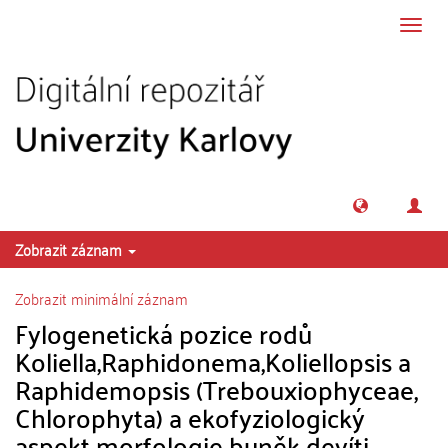
Přeskočit na obsah
Přepn
navig
Zobrazit záznam
Zobrazit minimální záznam
Fylogenetická pozice rodů
Koliella,Raphidonema,Koliellopsis a
Raphidemopsis (Trebouxiophyceae,
Chlorophyta) a ekofyziologický
aspekt morfologie buněk devíti