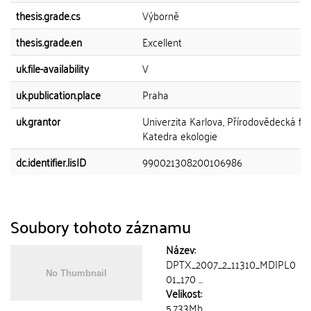
thesis.grade.cs
Výborně
thesis.grade.en
Excellent
uk.file-availability
V
uk.publication.place
Praha
uk.grantor
Univerzita Karlova, Přírodovědecká fak
Katedra ekologie
dc.identifier.lisID
990021308200106986
Soubory tohoto záznamu
Název:
DPTX_2007_2_11310_MDIPL0
01_170 ...
Velikost:
5.733Mb