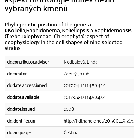
vybraných kmenů
Phylogenetic position of the genera
i>Koliella,Raphidonema, Koliellopsis a Raphidemopsis
(Trebouxiophyceae, Chlorophyta): aspect of
ecophysiology in the cell shapes of nine selected
strains
dc.contributor.advisor
Nedbalová, Linda
dc.creator
Žárský, Jakub
dc.date.accessioned
2017-04-12T14:50:42Z
dc.date.available
2017-04-12T14:50:42Z
dc.date.issued
2008
dc.identifier.uri
http://hdl.handle.net/20.500.11956/54
dc.language
Čeština