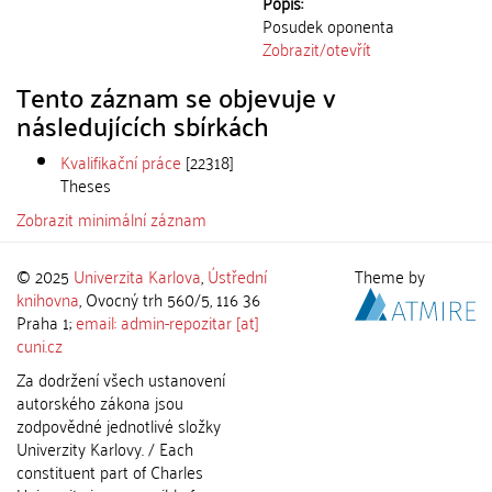
Popis:
Posudek oponenta
Zobrazit/
otevřít
Tento záznam se objevuje v
následujících sbírkách
Kvalifikační práce
[22318]
Theses
Zobrazit minimální záznam
© 2025
Univerzita Karlova
,
Ústřední
Theme by
knihovna
, Ovocný trh 560/5, 116 36
Praha 1;
email: admin-repozitar [at]
cuni.cz
Za dodržení všech ustanovení
autorského zákona jsou
zodpovědné jednotlivé složky
Univerzity Karlovy. / Each
constituent part of Charles