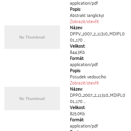
application/pdf
Popis:
Abstrakt (anglicky)
Zobrazit/
otevřít
Název:
DPPV_2007_2_11310_MDIPL0
01_170 ...
Velikost:
844.3Kb
Formát:
application/pdf
Popis:
Posudek vedoucího
Zobrazit/
otevřít
Název:
DPPO_2007_2_11310_MDIPL0
01_170 ...
Velikost:
825.0Kb
Formát:
application/pdf