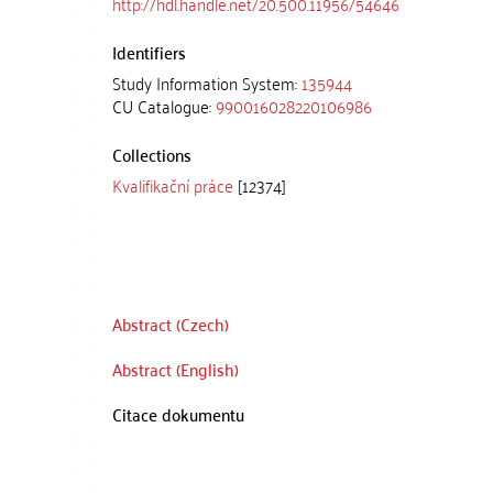
http://hdl.handle.net/20.500.11956/54646
Identifiers
Study Information System:
135944
CU Catalogue:
990016028220106986
Collections
Kvalifikační práce
[12374]
Abstract (Czech)
Abstract (English)
Citace dokumentu