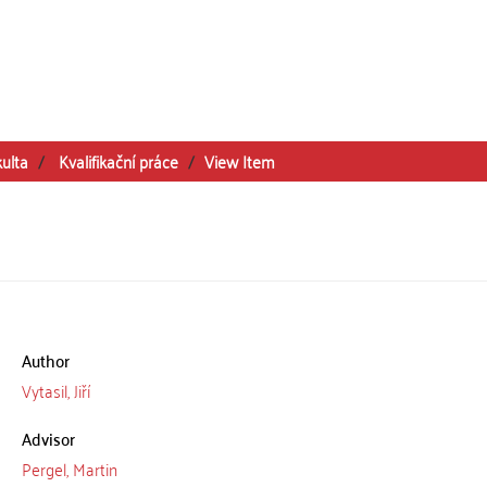
kulta
Kvalifikační práce
View Item
Author
Vytasil, Jiří
Advisor
Pergel, Martin