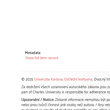
Metadata
Show full item record
© 2025
Univerzita Karlova
,
Ústřední knihovna
, Ovocný tr
Za dodržení všech ustanovení autorského zákona jsou zod
part of Charles University is responsible for adherence to 
Upozornění / Notice:
Získané informace nemohou být po
nebo jinou tvůrčí činnost jiné osoby než autora. / Any r
or claimed as results of studying, scientific or any other 