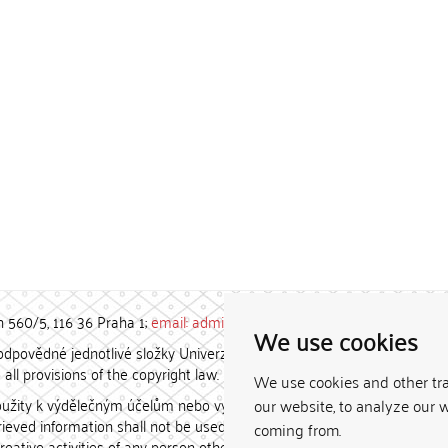
h 560/5, 116 36 Praha 1;
email: admin-repozitar [at] cuni.cz
We use cookies
povědné jednotlivé složky Univerzity Karlovy. / Each constituent
all provisions of the copyright law.
We use cookies and other tr
užity k výdělečným účelům nebo vydávány za studijní, vědeckou
our website, to analyze our w
etrieved information shall not be used for any commercial purposes
coming from.
creative activities of any person other than the author.