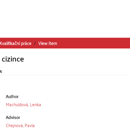
Kvalifikační práce
View Item
 cizince
s
Author
Machuldová, Lenka
Advisor
Chejnová, Pavla