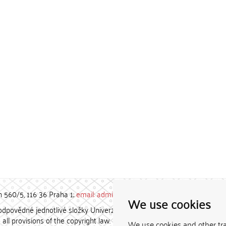
h 560/5, 116 36 Praha 1;
email: admin-repozitar [at] cuni.cz
We use cookies
povědné jednotlivé složky Univerzity Karlovy. / Each constituent
all provisions of the copyright law.
We use cookies and other tr