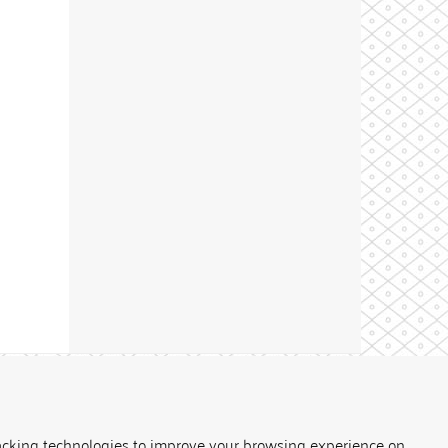
Theme by
acking technologies to improve your browsing experience on