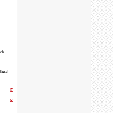
cizí
ltural