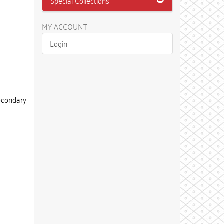
Special Collections
MY ACCOUNT
Login
econdary