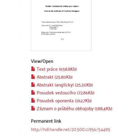
View/
Open
Text práce (658.8Kb)
Abstrakt (25.80Kb)
Abstrakt (anglicky) (25.30Kb)
Posudek vedoucího (72.86Kb)
Posudek oponenta (162.7Kb)
Záznam o průběhu obhajoby (188.4Kb)
Permanent link
http://hdl.handle.net/20.500.11956/54495