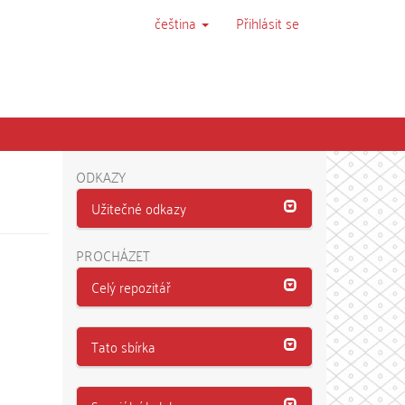
čeština
Přihlásit se
ODKAZY
Užitečné odkazy
PROCHÁZET
Celý repozitář
Tato sbírka