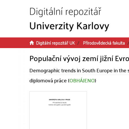
Přeskočit na obsah
Digitální repozitář UK
Přírodovědecká fakulta
Populační vývoj zemí jižní Evro
Demographic trends in South Europe in the s
diplomová práce (
OBHÁJENO
)