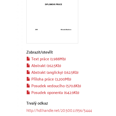
Zobrazit/
otevřít
Text práce (1.988Mb)
Abstrakt (162.5Kb)
Abstrakt (anglicky) (162.5Kb)
Příloha práce (3.200Mb)
Posudek vedoucího (570.8Kb)
Posudek oponenta (642.9Kb)
Trvalý odkaz
http://hdl.handle.net/20.500.11956/5444