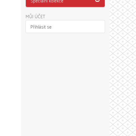
Speciální kolekce
MŮJ ÚČET
Přihlásit se