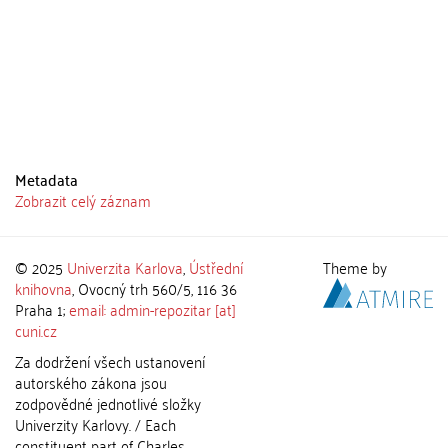
Metadata
Zobrazit celý záznam
© 2025
Univerzita Karlova
,
Ústřední
Theme by
knihovna
, Ovocný trh 560/5, 116 36
Praha 1;
email: admin-repozitar [at]
cuni.cz
Za dodržení všech ustanovení
autorského zákona jsou
zodpovědné jednotlivé složky
Univerzity Karlovy. / Each
constituent part of Charles