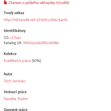
Záznam o průběhu obhajoby (151.6Kb)
Trvalý odkaz
http://hdl.handle.net/20.500.11956/54192
Identifikátory
SIS:
127542
Katalog UK:
990016256080106986
Kolekce
Kvalifikační práce
[9791]
Autor
Stich, Jaroslav
Vedoucí práce
Pavelka, Radim
Oponent práce