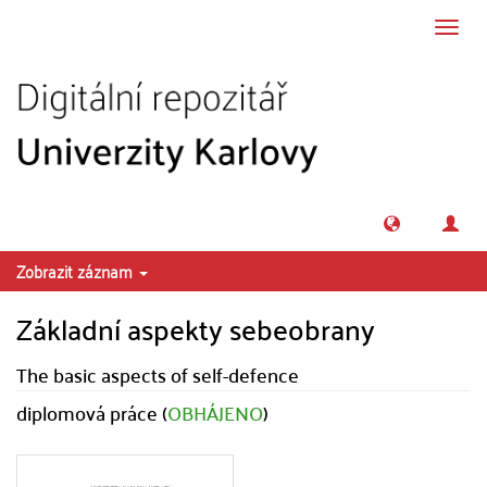
Přeskočit na obsah
Přepn
navig
Zobrazit záznam
Základní aspekty sebeobrany
The basic aspects of self-defence
diplomová práce (
OBHÁJENO
)