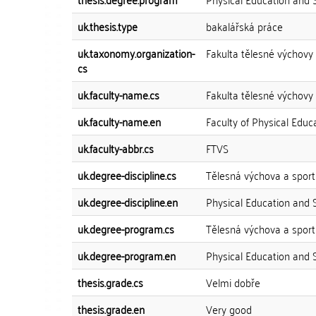
uk.thesis.type
bakalářská práce
uk.taxonomy.organization-
Fakulta tělesné výchovy 
cs
uk.faculty-name.cs
Fakulta tělesné výchovy
uk.faculty-name.en
Faculty of Physical Educ
uk.faculty-abbr.cs
FTVS
uk.degree-discipline.cs
Tělesná výchova a sport
uk.degree-discipline.en
Physical Education and 
uk.degree-program.cs
Tělesná výchova a sport
uk.degree-program.en
Physical Education and 
thesis.grade.cs
Velmi dobře
thesis.grade.en
Very good