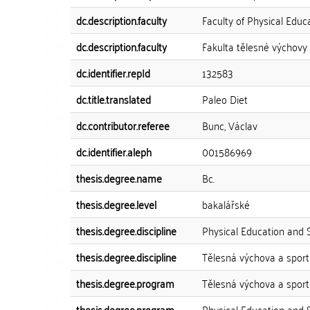
dc.description.faculty
Faculty of Physical Educ
dc.description.faculty
Fakulta tělesné výchovy
dc.identifier.repId
132583
dc.title.translated
Paleo Diet
dc.contributor.referee
Bunc, Václav
dc.identifier.aleph
001586969
thesis.degree.name
Bc.
thesis.degree.level
bakalářské
thesis.degree.discipline
Physical Education and 
thesis.degree.discipline
Tělesná výchova a sport
thesis.degree.program
Tělesná výchova a sport
thesis.degree.program
Physical Education and 