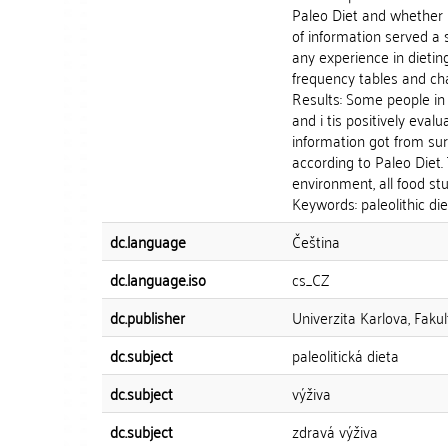
Paleo Diet and whether 
of information served a
any experience in dietin
frequency tables and cha
Results: Some people in 
and i tis positively eva
information got from surv
according to Paleo Diet.
environment, all food stu
Keywords: paleolithic diet
dc.language
Čeština
dc.language.iso
cs_CZ
dc.publisher
Univerzita Karlova, Faku
dc.subject
paleolitická dieta
dc.subject
výživa
dc.subject
zdravá výživa