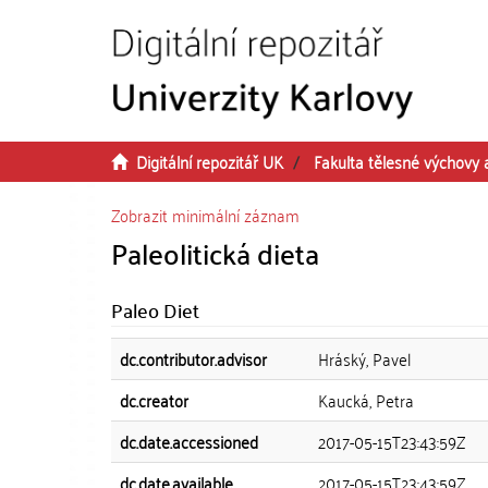
Přeskočit na obsah
Digitální repozitář UK
Fakulta tělesné výchovy 
Zobrazit minimální záznam
Paleolitická dieta
Paleo Diet
dc.contributor.advisor
Hráský, Pavel
dc.creator
Kaucká, Petra
dc.date.accessioned
2017-05-15T23:43:59Z
dc.date.available
2017-05-15T23:43:59Z