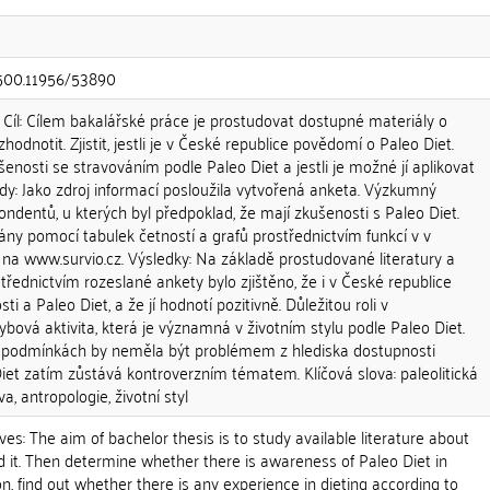
0.500.11956/53890
a Cíl: Cílem bakalářské práce je prostudovat dostupné materiály o
zhodnotit. Zjistit, jestli je v České republice povědomí o Paleo Diet.
kušenosti se stravováním podle Paleo Diet a jestli je možné jí aplikovat
dy: Jako zdroj informací posloužila vytvořená anketa. Výzkumný
ondentů, u kterých byl předpoklad, že mají zkušenosti s Paleo Diet.
ny pomocí tabulek četností a grafů prostřednictvím funkcí v v
na www.survio.cz. Výsledky: Na základě prostudované literatury a
třednictvím rozeslané ankety bylo zjištěno, že i v České republice
ti a Paleo Diet, a že jí hodnotí pozitivně. Důležitou roli v
ybová aktivita, která je významná v životním stylu podle Paleo Diet.
h podmínkách by neměla být problémem z hlediska dostupnosti
iet zatím zůstává kontroverzním tématem. Klíčová slova: paleolitická
va, antropologie, životní styl
ves: The aim of bachelor thesis is to study available literature about
 it. Then determine whether there is awareness of Paleo Diet in
on, find out whether there is any experience in dieting according to