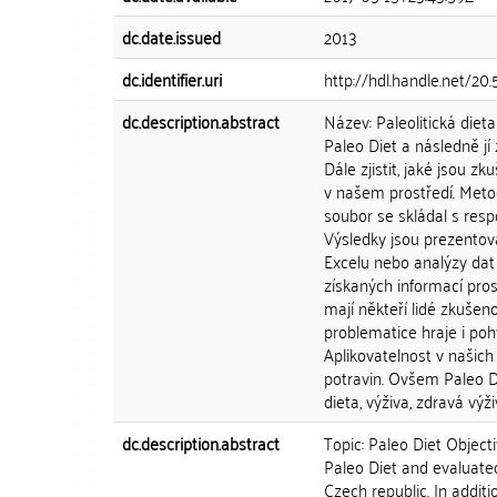
dc.date.issued
2013
dc.identifier.uri
http://hdl.handle.net/2
dc.description.abstract
Název: Paleolitická diet
Paleo Diet a následně jí 
Dále zjistit, jaké jsou z
v našem prostředí. Meto
soubor se skládal s resp
Výsledky jsou prezentová
Excelu nebo analýzy dat 
získaných informací pros
mají někteří lidé zkušenos
problematice hraje i poh
Aplikovatelnost v našic
potravin. Ovšem Paleo D
dieta, výživa, zdravá výži
dc.description.abstract
Topic: Paleo Diet Objecti
Paleo Diet and evaluated
Czech republic. In additi