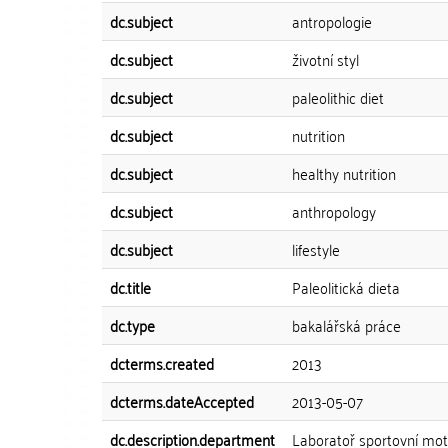
dc.subject
antropologie
dc.subject
životní styl
dc.subject
paleolithic diet
dc.subject
nutrition
dc.subject
healthy nutrition
dc.subject
anthropology
dc.subject
lifestyle
dc.title
Paleolitická dieta
dc.type
bakalářská práce
dcterms.created
2013
dcterms.dateAccepted
2013-05-07
dc.description.department
Laboratoř sportovní mot