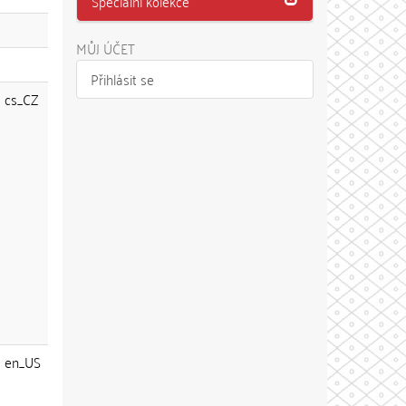
Speciální kolekce
MŮJ ÚČET
Přihlásit se
cs_CZ
en_US