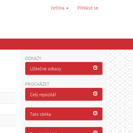
čeština
Přihlásit se
ODKAZY
Užitečné odkazy
PROCHÁZET
Celý repozitář
Tato sbírka