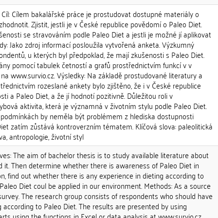
a Cíl: Cílem bakalářské práce je prostudovat dostupné materiály o
zhodnotit. Zjistit, jestli je v České republice povědomí o Paleo Diet.
kušenosti se stravováním podle Paleo Diet a jestli je možné jí aplikovat
dy: Jako zdroj informací posloužila vytvořená anketa. Výzkumný
ondentů, u kterých byl předpoklad, že mají zkušenosti s Paleo Diet.
ny pomocí tabulek četností a grafů prostřednictvím funkcí v v
na www.survio.cz. Výsledky: Na základě prostudované literatury a
třednictvím rozeslané ankety bylo zjištěno, že i v České republice
ti a Paleo Diet, a že jí hodnotí pozitivně. Důležitou roli v
ybová aktivita, která je významná v životním stylu podle Paleo Diet.
h podmínkách by neměla být problémem z hlediska dostupnosti
iet zatím zůstává kontroverzním tématem. Klíčová slova: paleolitická
va, antropologie, životní styl
ves: The aim of bachelor thesis is to study available literature about
 it. Then determine whether there is awareness of Paleo Diet in
on, find out whether there is any experience in dieting according to
Paleo Diet coul be applied in our environment. Methods: As a source
 survey. The research group consists of respondents who should have
g according to Paleo Diet. The results are presented by using
rts using the functions in Excel or data analysis at www.survio.cz.