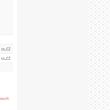
cs_CZ
cs_CZ
otevřít