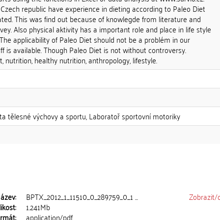
Czech republic have experience in dieting according to Paleo Diet
luated. This was find out because of knowlegde from literature and
ey. Also physical aktivity has a important role and place in life style
 The applicability of Paleo Diet should not be a problém in our
ff is available. Though Paleo Diet is not without controversy.
, nutrition, healthy nutrition, anthropology, lifestyle.
lta tělesné výchovy a sportu, Laboratoř sportovní motoriky
ázev:
BPTX_2012_1_11510_0_289759_0_1 ...
Zobrazit/
ikost:
1.241Mb
rmát:
application/pdf