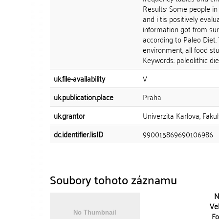
Results: Some people in 
and i tis positively eva
information got from surv
according to Paleo Diet.
environment, all food stu
Keywords: paleolithic diet
uk.file-availability
V
uk.publication.place
Praha
uk.grantor
Univerzita Karlova, Faku
dc.identifier.lisID
990015869690106986
Soubory tohoto záznamu
N
Vel
Fo