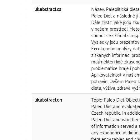
uk.abstract.cs
Název: Paleolitická diet
Paleo Diet a následně jí 
Dále zjistit, jaké jsou z
v našem prostředí. Meto
soubor se skládal s resp
Výsledky jsou prezentová
Excelu nebo analýzy dat 
získaných informací pros
mají někteří lidé zkušenos
problematice hraje i poh
Aplikovatelnost v našic
potravin. Ovšem Paleo D
dieta, výživa, zdravá výži
uk.abstract.en
Topic: Paleo Diet Objecti
Paleo Diet and evaluated
Czech republic. In additi
Paleo Diet and whether 
of information served a
any experience in dietin
frequency tables and cha