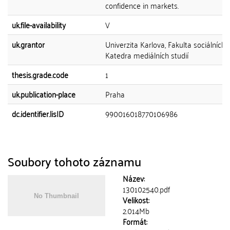
confidence in markets.
uk.file-availability
V
uk.grantor
Univerzita Karlova, Fakulta sociálních 
Katedra mediálních studií
thesis.grade.code
1
uk.publication-place
Praha
dc.identifier.lisID
990016018770106986
Soubory tohoto záznamu
Název:
130102540.pdf
Velikost:
2.014Mb
Formát: