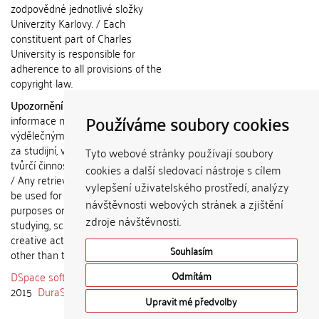
zodpovědné jednotlivé složky
Univerzity Karlovy. / Each
constituent part of Charles
University is responsible for
adherence to all provisions of the
copyright law.
Upozornění / Notice:
Získané
Používáme soubory cookies
informace nemohou být použity k
výdělečným účelům nebo vydávány
za studijní, vědeckou nebo jinou
Tyto webové stránky používají soubory
tvůrčí činnost jiné osoby než autora.
cookies a další sledovací nástroje s cílem
/ Any retrieved information shall not
vylepšení uživatelského prostředí, analýzy
be used for any commercial
návštěvnosti webových stránek a zjištění
purposes or claimed as results of
zdroje návštěvnosti.
studying, scientific or any other
creative activities of any person
Souhlasím
other than the author.
DSpace software
copyright © 2002-
Odmítám
2015
DuraSpace
Upravit mé předvolby