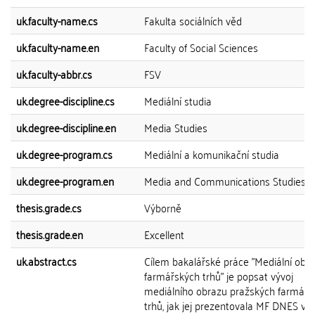
uk.faculty-name.cs
Fakulta sociálních věd
uk.faculty-name.en
Faculty of Social Sciences
uk.faculty-abbr.cs
FSV
uk.degree-discipline.cs
Mediální studia
uk.degree-discipline.en
Media Studies
uk.degree-program.cs
Mediální a komunikační studia
uk.degree-program.en
Media and Communications Studies
thesis.grade.cs
Výborně
thesis.grade.en
Excellent
uk.abstract.cs
Cílem bakalářské práce "Mediální obr
farmářských trhů" je popsat vývoj
mediálního obrazu pražských farmářs
trhů, jak jej prezentovala MF DNES v r