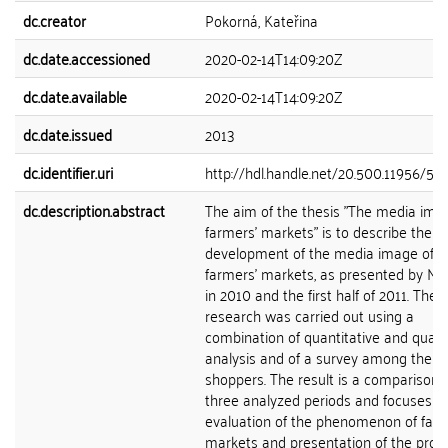
dc.creator
Pokorná, Kateřina
dc.date.accessioned
2020-02-14T14:09:20Z
dc.date.available
2020-02-14T14:09:20Z
dc.date.issued
2013
dc.identifier.uri
http://hdl.handle.net/20.500.11956/53
dc.description.abstract
The aim of the thesis "The media ima
farmers' markets" is to describe the
development of the media image of 
farmers' markets, as presented by M
in 2010 and the first half of 2011. The
research was carried out using a
combination of quantitative and qualit
analysis and of a survey among the 
shoppers. The result is a comparison 
three analyzed periods and focuses o
evaluation of the phenomenon of farm
markets and presentation of the pro