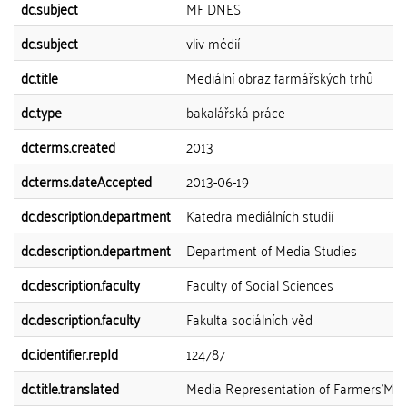
dc.subject
MF DNES
dc.subject
vliv médií
dc.title
Mediální obraz farmářských trhů
dc.type
bakalářská práce
dcterms.created
2013
dcterms.dateAccepted
2013-06-19
dc.description.department
Katedra mediálních studií
dc.description.department
Department of Media Studies
dc.description.faculty
Faculty of Social Sciences
dc.description.faculty
Fakulta sociálních věd
dc.identifier.repId
124787
dc.title.translated
Media Representation of Farmers'Mar