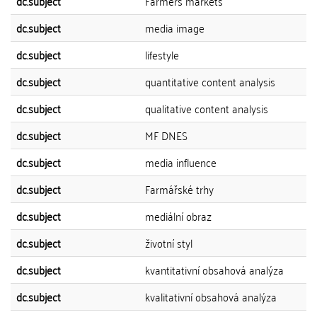
dc.subject
Farmers markets
dc.subject
media image
dc.subject
lifestyle
dc.subject
quantitative content analysis
dc.subject
qualitative content analysis
dc.subject
MF DNES
dc.subject
media influence
dc.subject
Farmářské trhy
dc.subject
mediální obraz
dc.subject
životní styl
dc.subject
kvantitativní obsahová analýza
dc.subject
kvalitativní obsahová analýza