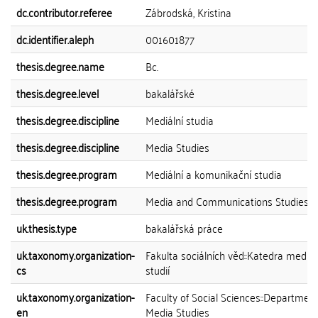
dc.contributor.referee
Zábrodská, Kristina
dc.identifier.aleph
001601877
thesis.degree.name
Bc.
thesis.degree.level
bakalářské
thesis.degree.discipline
Mediální studia
thesis.degree.discipline
Media Studies
thesis.degree.program
Mediální a komunikační studia
thesis.degree.program
Media and Communications Studies
uk.thesis.type
bakalářská práce
uk.taxonomy.organization-
Fakulta sociálních věd::Katedra mediál
cs
studií
uk.taxonomy.organization-
Faculty of Social Sciences::Department
en
Media Studies