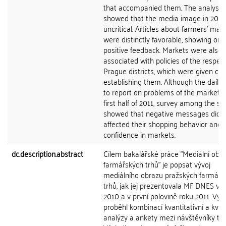
that accompanied them. The analysis
showed that the media image in 201
uncritical. Articles about farmers' mar
were distinctly favorable, showing onl
positive feedback. Markets were also
associated with policies of the respec
Prague districts, which were given cred
establishing them. Although the daily
to report on problems of the markets 
first half of 2011, survey among the s
showed that negative messages did 
affected their shopping behavior and
confidence in markets.
dc.description.abstract
Cílem bakalářské práce "Mediální obr
farmářských trhů" je popsat vývoj
mediálního obrazu pražských farmářs
trhů, jak jej prezentovala MF DNES v r
2010 a v první polovině roku 2011. Vý
proběhl kombinací kvantitativní a kvali
analýzy a ankety mezi návštěvníky trh