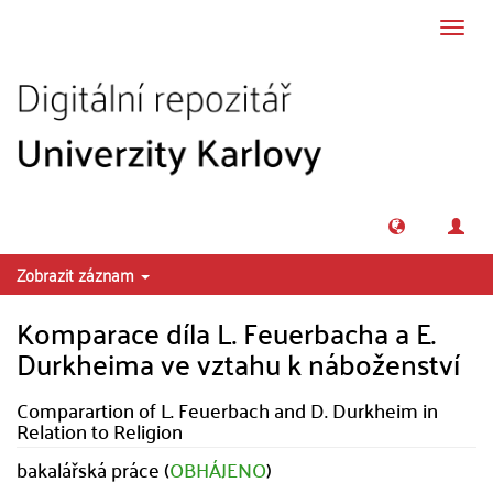
Přeskočit na obsah
Přepn
navig
Zobrazit záznam
Komparace díla L. Feuerbacha a E.
Durkheima ve vztahu k náboženství
Comparartion of L. Feuerbach and D. Durkheim in
Relation to Religion
bakalářská práce (
OBHÁJENO
)