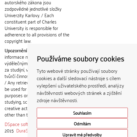
autorského zákona jsou
zodpovědné jednotlivé složky
Univerzity Karlovy. / Each
constituent part of Charles
University is responsible for
adherence to all provisions of the
copyright law.
Upozornění / Notice:
Získané
Používáme soubory cookies
informace nemohou být použity k
výdělečným účelům nebo vydávány
za studijní, vědeckou nebo jinou
Tyto webové stránky používají soubory
tvůrčí činnost jiné osoby než autora.
cookies a další sledovací nástroje s cílem
/ Any retrieved information shall not
vylepšení uživatelského prostředí, analýzy
be used for any commercial
návštěvnosti webových stránek a zjištění
purposes or claimed as results of
zdroje návštěvnosti.
studying, scientific or any other
creative activities of any person
Souhlasím
other than the author.
DSpace software
copyright © 2002-
Odmítám
2015
DuraSpace
Upravit mé předvolby