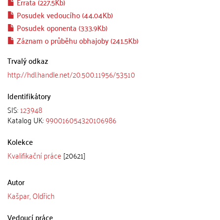
Errata (227.5Kb)
Posudek vedoucího (44.04Kb)
Posudek oponenta (333.9Kb)
Záznam o průběhu obhajoby (241.5Kb)
Trvalý odkaz
http://hdl.handle.net/20.500.11956/53510
Identifikátory
SIS:
123948
Katalog UK:
990016054320106986
Kolekce
Kvalifikační práce
[20621]
Autor
Kašpar, Oldřich
Vedoucí práce