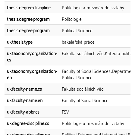
thesis.degree.discipline
Politologie a mezinárodní vztahy
thesis.degree.program
Politologie
thesis.degree.program
Political Science
uk.thesis.type
bakalářská práce
uk.taxonomy.organization-
Fakulta sociálních věd::Katedra politol
cs
uk.taxonomy.organization-
Faculty of Social Sciences::Department
en
Political Science
uk.faculty-name.cs
Fakulta sociálních věd
uk.faculty-name.en
Faculty of Social Sciences
uk.faculty-abbr.cs
FSV
uk.degree-discipline.cs
Politologie a mezinárodní vztahy
uk.degree-discipline.en
Political Science and International Rel