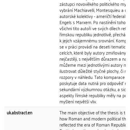
zástupci novověkého politického myšle
vybrání Machiavelli, Montesquieu a dv
autorské kolektivy - američtí federalis
Engels s Marxem. Po nastínění toho, j
všichni tito autoři ve svých dílech refle
římskou republiku jednotlivě, přechází
k jejich vzájemnému srovnání. Kompa
se v práci provádí na deseti tematick
celcích, které byly autory zmiňovány
nejčastěji, s největším důrazem a na 
můžeme mezi jednotlivými autory nej
ilustrovat důležité styčné plochy, či n
rozpory v náhledu. Tato komparace
poskytuje data nutná pro odpověď na
sekundární výzkumnou otázku, a sice,
aspekty římské republiky měly na poli
myšlení největší vliv.
uk.abstract.en
The main objective of the thesis is to
how Roman and modern political tho
reflected the era of Roman Republic.