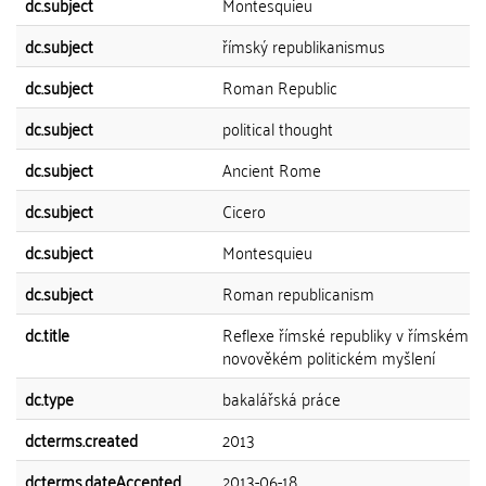
dc.subject
Montesquieu
dc.subject
římský republikanismus
dc.subject
Roman Republic
dc.subject
political thought
dc.subject
Ancient Rome
dc.subject
Cicero
dc.subject
Montesquieu
dc.subject
Roman republicanism
dc.title
Reflexe římské republiky v římském a
novověkém politickém myšlení
dc.type
bakalářská práce
dcterms.created
2013
dcterms.dateAccepted
2013-06-18