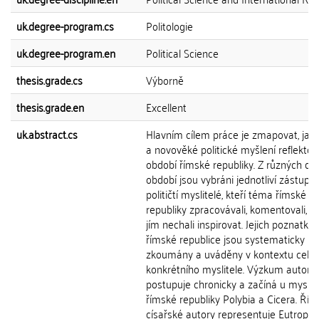
uk.degree-program.cs
Politologie
uk.degree-program.en
Political Science
thesis.grade.cs
Výborně
thesis.grade.en
Excellent
uk.abstract.cs
Hlavním cílem práce je zmapovat, jak
a novověké politické myšlení reflektov
období římské republiky. Z různých dě
období jsou vybráni jednotliví zástupní
političtí myslitelé, kteří téma římské
republiky zpracovávali, komentovali, n
jím nechali inspirovat. Jejich poznatky 
římské republice jsou systematicky
zkoumány a uváděny v kontextu celéh
konkrétního myslitele. Výzkum autorů
postupuje chronicky a začíná u myslit
římské republiky Polybia a Cicera. Ří
císařské autory representuje Eutropius