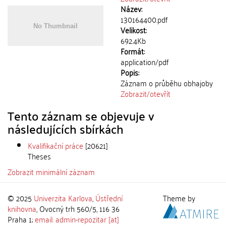
Název:
130164400.pdf
Velikost:
692.4Kb
Formát:
application/pdf
Popis:
Záznam o průběhu obhajoby
Zobrazit/
otevřít
Tento záznam se objevuje v
následujících sbírkách
Kvalifikační práce
[20621]
Theses
Zobrazit minimální záznam
© 2025
Univerzita Karlova
,
Ústřední
Theme by
knihovna
, Ovocný trh 560/5, 116 36
Praha 1;
email: admin-repozitar [at]