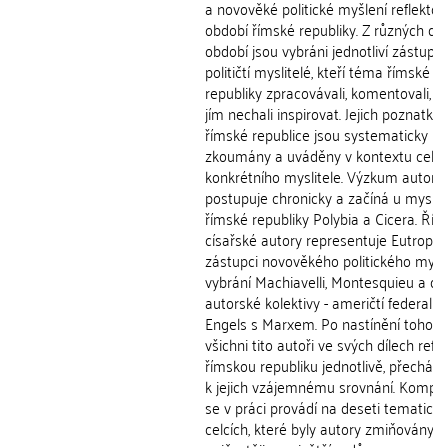
a novověké politické myšlení reflektov
období římské republiky. Z různých dě
období jsou vybráni jednotliví zástupní
političtí myslitelé, kteří téma římské
republiky zpracovávali, komentovali, n
jím nechali inspirovat. Jejich poznatky 
římské republice jsou systematicky
zkoumány a uváděny v kontextu celéh
konkrétního myslitele. Výzkum autorů
postupuje chronicky a začíná u myslit
římské republiky Polybia a Cicera. Ří
císařské autory representuje Eutropius
zástupci novověkého politického myšle
vybrání Machiavelli, Montesquieu a dv
autorské kolektivy - američtí federalis
Engels s Marxem. Po nastínění toho, j
všichni tito autoři ve svých dílech refle
římskou republiku jednotlivě, přechází
k jejich vzájemnému srovnání. Kompa
se v práci provádí na deseti tematick
celcích, které byly autory zmiňovány