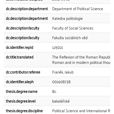
dc.description.department
Department of Political Science
dc.description.department
Katedra politologie
dc.description.faculty
Faculty of Social Sciences
dc.description.faculty
Fakulta sociálních věd
dc.identifier.repId
125021
dc.title.translated
The Reflexion of the Roman Republic 
Roman and in modern political thoug
dc.contributor.referee
Franěk, Jakub
dc.identifier.aleph
001608738
thesis.degree.name
Bc.
thesis.degree.level
bakalářské
thesis.degree.discipline
Political Science and International Rel