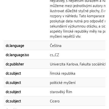
nejčastěji, s největším důrazem a na 
můžeme mezi jednotlivými autory nej
ilustrovat důležité styčné plochy, či n
rozpory v náhledu. Tato komparace
poskytuje data nutná pro odpověď na
sekundární výzkumnou otázku, a sice,
aspekty římské republiky měly na poli
myšlení největší vliv.
dc.language
Čeština
dc.language.iso
cs_CZ
dc.publisher
Univerzita Karlova, Fakulta sociálních 
dc.subject
římská republika
dc.subject
politické myšlení
dc.subject
starověký Řím
dc.subject
Cicero