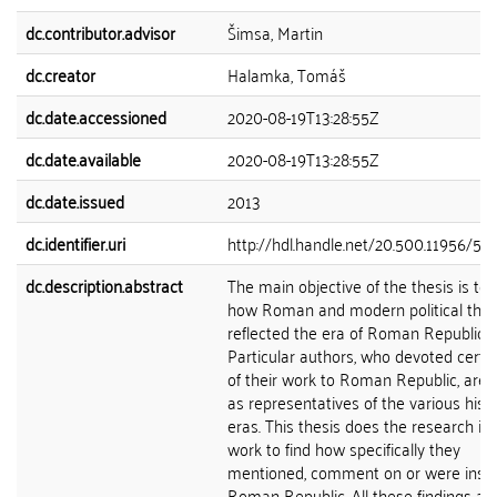
dc.contributor.advisor
Šimsa, Martin
dc.creator
Halamka, Tomáš
dc.date.accessioned
2020-08-19T13:28:55Z
dc.date.available
2020-08-19T13:28:55Z
dc.date.issued
2013
dc.identifier.uri
http://hdl.handle.net/20.500.11956/5
dc.description.abstract
The main objective of the thesis is to
how Roman and modern political tho
reflected the era of Roman Republic.
Particular authors, who devoted certai
of their work to Roman Republic, are
as representatives of the various histo
eras. This thesis does the research int
work to find how specifically they
mentioned, comment on or were inspi
Roman Republic. All these findings ar