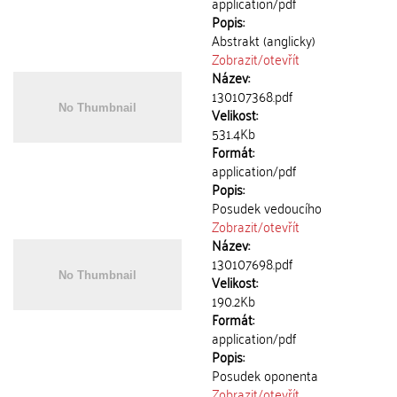
application/pdf
Popis:
Abstrakt (anglicky)
Zobrazit/
otevřít
Název:
130107368.pdf
Velikost:
531.4Kb
Formát:
application/pdf
Popis:
Posudek vedoucího
Zobrazit/
otevřít
Název:
130107698.pdf
Velikost:
190.2Kb
Formát:
application/pdf
Popis:
Posudek oponenta
Zobrazit/
otevřít