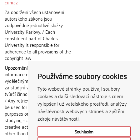
cuni.cz
Za dodržení všech ustanovení
autorského zákona jsou
zodpovědné jednotlivé složky
Univerzity Karlovy. / Each
constituent part of Charles
University is responsible for
adherence to all provisions of the
copyright law.
Upozornění / Notice:
Získané
Používáme soubory cookies
informace nemohou být použity k
výdělečným účelům nebo vydávány
za studijní, vědeckou nebo jinou
Tyto webové stránky používají soubory
tvůrčí činnost jiné osoby než autora.
cookies a další sledovací nástroje s cílem
/ Any retrieved information shall not
vylepšení uživatelského prostředí, analýzy
be used for any commercial
návštěvnosti webových stránek a zjištění
purposes or claimed as results of
zdroje návštěvnosti.
studying, scientific or any other
creative activities of any person
Souhlasím
other than the author.