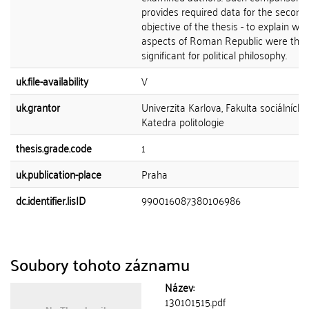
provides required data for the second
objective of the thesis - to explain whi
aspects of Roman Republic were the
significant for political philosophy.
uk.file-availability
V
uk.grantor
Univerzita Karlova, Fakulta sociálních 
Katedra politologie
thesis.grade.code
1
uk.publication-place
Praha
dc.identifier.lisID
990016087380106986
Soubory tohoto záznamu
Název:
130101515.pdf