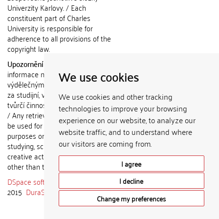
Univerzity Karlovy. / Each
constituent part of Charles
University is responsible for
adherence to all provisions of the
copyright law.
Upozornění / Notice:
Získané
We use cookies
informace nemohou být použity k
výdělečným účelům nebo vydávány
za studijní, vědeckou nebo jinou
We use cookies and other tracking
tvůrčí činnost jiné osoby než autora.
technologies to improve your browsing
/ Any retrieved information shall not
experience on our website, to analyze our
be used for any commercial
website traffic, and to understand where
purposes or claimed as results of
our visitors are coming from.
studying, scientific or any other
creative activities of any person
I agree
other than the author.
DSpace software
copyright © 2002-
I decline
2015
DuraSpace
Change my preferences