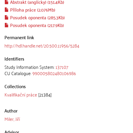
Abstrakt (anglicky) (151.4Kb)
Příloha práce (2.076Mb)
Posudek oponenta (285.3Kb)
Posudek oponenta (217.9Kb)
Permanent link
http://hdl.handle.net/20.500.11956/5284
Identifiers
Study Information System:
137107
CU Catalogue:
990005802480106986
Collections
Kvalifikační práce
[21384]
Author
Miler, Jiří
Advisor