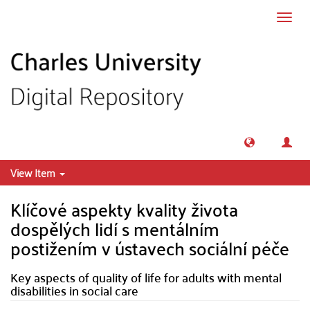
Skip to main content
Toggl
navig
View Item
Klíčové aspekty kvality života
dospělých lidí s mentálním
postižením v ústavech sociální péče
Key aspects of quality of life for adults with mental
disabilities in social care