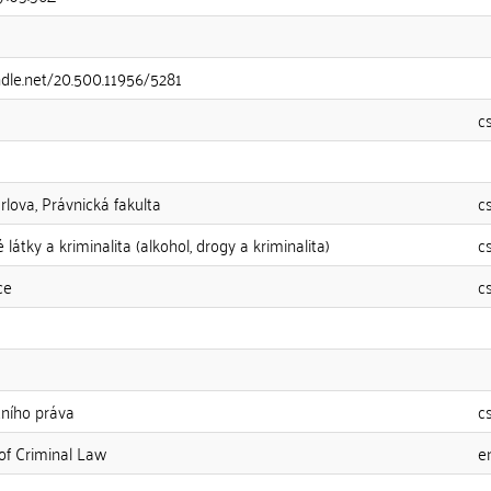
ndle.net/20.500.11956/5281
c
rlova, Právnická fakulta
c
 látky a kriminalita (alkohol, drogy a kriminalita)
c
ce
c
tního práva
c
f Criminal Law
e