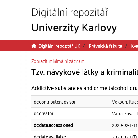
Přeskočit na obsah
Digitální repozitář UK
Právnická fakulta
Kva
Zobrazit minimální záznam
Tzv. návykové látky a kriminalit
Addictive substances and crime (alcohol, dr
dc.contributor.advisor
Vokoun, Rudo
dc.creator
Vaněčková, I
dc.date.accessioned
2020-02-17T1
dc.date.available
2020-02-17T1