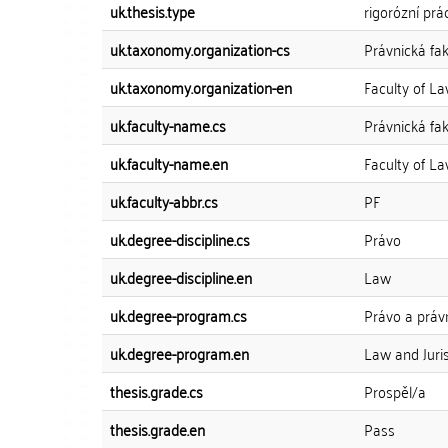
uk.thesis.type
rigorózní prá
uk.taxonomy.organization-cs
Právnická fak
uk.taxonomy.organization-en
Faculty of L
uk.faculty-name.cs
Právnická fak
uk.faculty-name.en
Faculty of L
uk.faculty-abbr.cs
PF
uk.degree-discipline.cs
Právo
uk.degree-discipline.en
Law
uk.degree-program.cs
Právo a práv
uk.degree-program.en
Law and Juri
thesis.grade.cs
Prospěl/a
thesis.grade.en
Pass