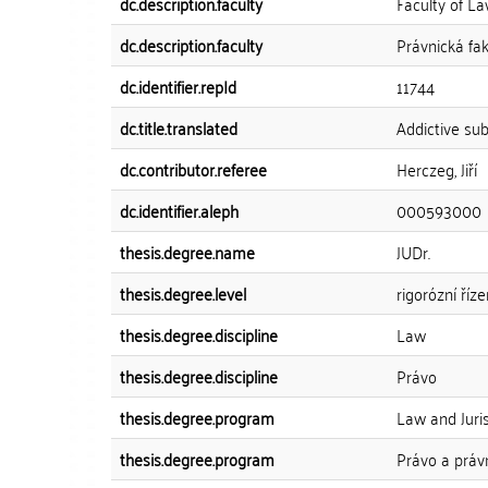
dc.description.faculty
Faculty of L
dc.description.faculty
Právnická fak
dc.identifier.repId
11744
dc.title.translated
Addictive su
dc.contributor.referee
Herczeg, Jiří
dc.identifier.aleph
000593000
thesis.degree.name
JUDr.
thesis.degree.level
rigorózní říze
thesis.degree.discipline
Law
thesis.degree.discipline
Právo
thesis.degree.program
Law and Juri
thesis.degree.program
Právo a práv