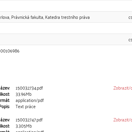
rlova, Právnická fakulta, Katedra trestního práva
c
c
00106986
ázev:
150032734.pdf
Zobrazit/
ikost:
33.96Mb
rmát:
application/pdf
Popis:
Text práce
ázev:
150032747.pdf
Zobrazit/
ikost:
3.305Mb
rmát:
application/pdf