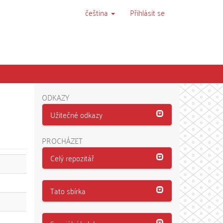
čeština
Přihlásit se
ODKAZY
Užitečné odkazy
PROCHÁZET
Celý repozitář
Tato sbírka