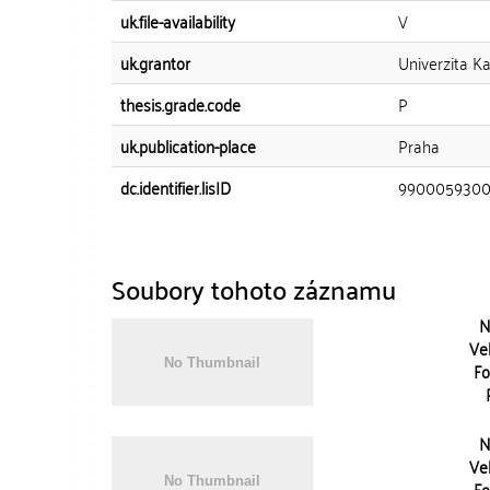
uk.file-availability
V
uk.grantor
Univerzita Ka
thesis.grade.code
P
uk.publication-place
Praha
dc.identifier.lisID
9900059300
Soubory tohoto záznamu
N
Vel
Fo
N
Vel
Fo