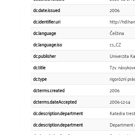
dc.date.issued
2006
dc.identifier.uri
http://hdl.ha
dc.language
Čeština
dc.language.iso
cs_CZ
dc.publisher
Univerzita Ka
dc.title
Tzv. návykové
dc.type
rigorózní prá
dcterms.created
2006
dcterms.dateAccepted
2006-12-14
dc.description.department
Katedra tres
dc.description.department
Department o