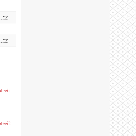
s_CZ
s_CZ
otevřít
otevřít