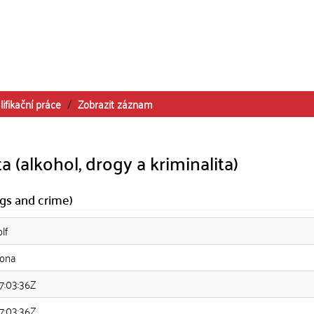
lifikační práce
Zobrazit záznam
a (alkohol, drogy a kriminalita)
ugs and crime)
lf
lona
7:03:36Z
7:03:36Z