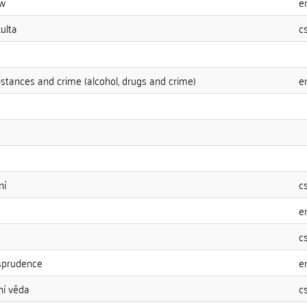
aw
e
ulta
c
bstances and crime (alcohol, drugs and crime)
e
ní
c
e
c
sprudence
e
ní věda
c