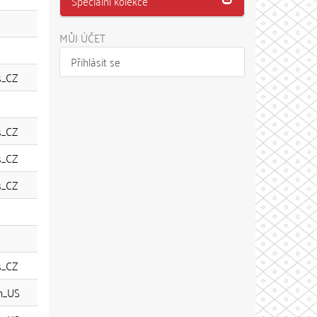
Speciální kolekce
MŮJ ÚČET
Přihlásit se
s_CZ
s_CZ
s_CZ
s_CZ
s_CZ
n_US