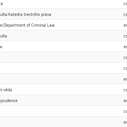
ce
c
ulta::Katedra trestního práva
c
aw::Department of Criminal Law
e
ulta
c
aw
e
c
c
e
ní věda
c
sprudence
e
c
e