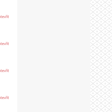
otevřít
otevřít
otevřít
otevřít