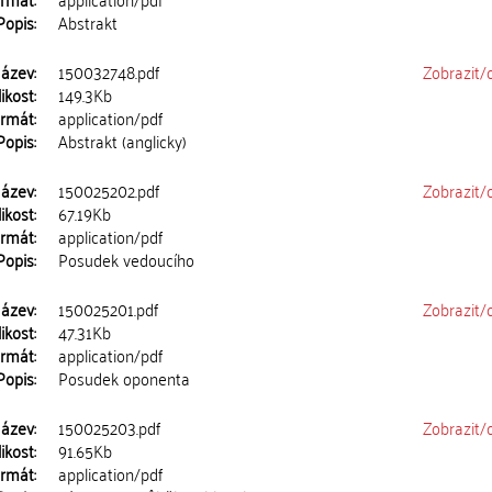
Popis:
Abstrakt
ázev:
150032748.pdf
Zobrazit/
ikost:
149.3Kb
rmát:
application/pdf
Popis:
Abstrakt (anglicky)
ázev:
150025202.pdf
Zobrazit/
ikost:
67.19Kb
rmát:
application/pdf
Popis:
Posudek vedoucího
ázev:
150025201.pdf
Zobrazit/
ikost:
47.31Kb
rmát:
application/pdf
Popis:
Posudek oponenta
ázev:
150025203.pdf
Zobrazit/
ikost:
91.65Kb
rmát:
application/pdf