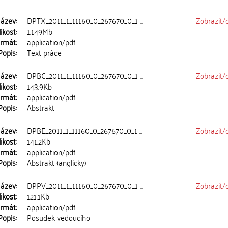
ázev:
DPTX_2011_1_11160_0_267670_0_1 ...
Zobrazit/
ikost:
1.149Mb
rmát:
application/pdf
Popis:
Text práce
ázev:
DPBC_2011_1_11160_0_267670_0_1 ...
Zobrazit/
ikost:
143.9Kb
rmát:
application/pdf
Popis:
Abstrakt
ázev:
DPBE_2011_1_11160_0_267670_0_1 ...
Zobrazit/
ikost:
141.2Kb
rmát:
application/pdf
Popis:
Abstrakt (anglicky)
ázev:
DPPV_2011_1_11160_0_267670_0_1 ...
Zobrazit/
ikost:
121.1Kb
rmát:
application/pdf
Popis:
Posudek vedoucího