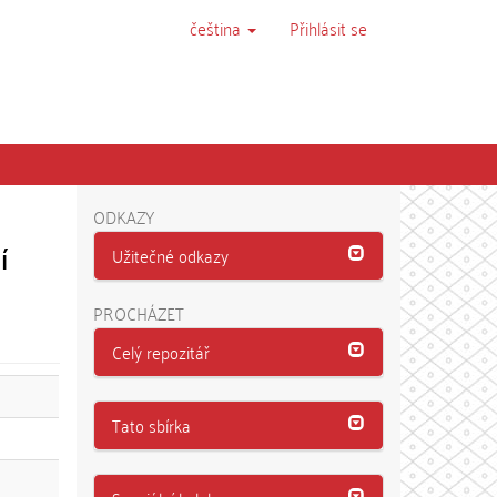
čeština
Přihlásit se
ODKAZY
í
Užitečné odkazy
PROCHÁZET
Celý repozitář
Tato sbírka