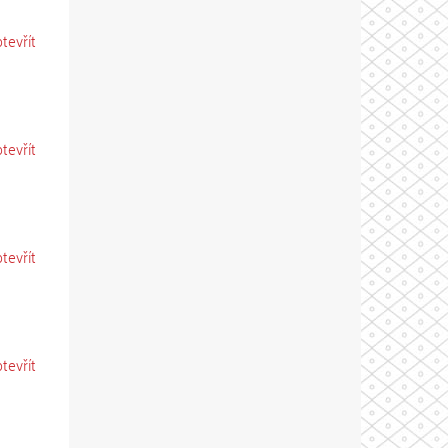
otevřít
otevřít
otevřít
otevřít