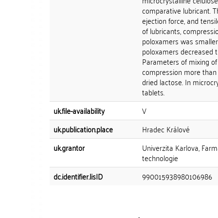
microcrystalline celulo
comparative lubricant. Th
ejection force, and tensi
of lubricants, compressi
poloxamers was smaller 
poloxamers decreased the
Parameters of mixing of
compression more than t
dried lactose. In microcr
tablets.
uk.file-availability
V
uk.publication.place
Hradec Králové
uk.grantor
Univerzita Karlova, Farm
technologie
dc.identifier.lisID
990015938980106986