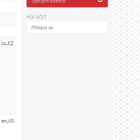
Speciální kolekce
MŮJ ÚČET
Přihlásit se
cs_CZ
en_US