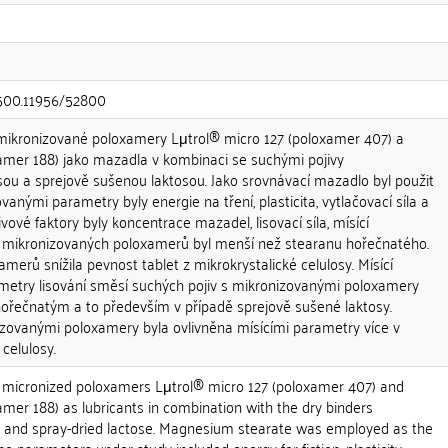
0.500.11956/52800
mikronizované poloxamery Lμtrol® micro 127 (poloxamer 407) a
amer 188) jako mazadla v kombinaci se suchými pojivy
sou a sprejově sušenou laktosou. Jako srovnávací mazadlo byl použit
anými parametry byly energie na tření, plasticita, vytlačovací síla a
ivové faktory byly koncentrace mazadel, lisovací síla, mísící
t mikronizovaných poloxamerů byl menší než stearanu hořečnatého.
merů snížila pevnost tablet z mikrokrystalické celulosy. Mísící
ametry lisování směsí suchých pojiv s mikronizovanými poloxamery
ořečnatým a to především v případě sprejově sušené laktosy.
izovanými poloxamery byla ovlivněna mísícími parametry více v
celulosy.
 micronized poloxamers Lμtrol® micro 127 (poloxamer 407) and
mer 188) as lubricants in combination with the dry binders
se and spray-dried lactose. Magnesium stearate was employed as the