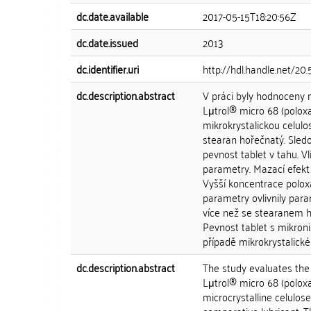
dc.date.available
2017-05-15T18:20:56Z
dc.date.issued
2013
dc.identifier.uri
http://hdl.handle.net/2
dc.description.abstract
V práci byly hodnoceny 
Lμtrol® micro 68 (polox
mikrokrystalickou celulo
stearan hořečnatý. Sledov
pevnost tablet v tahu. Vl
parametry. Mazací efek
Vyšší koncentrace poloxa
parametry ovlivnily par
více než se stearanem h
Pevnost tablet s mikron
případě mikrokrystalické 
dc.description.abstract
The study evaluates the
Lμtrol® micro 68 (poloxa
microcrystalline celulo