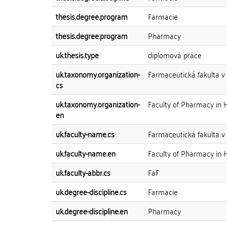
thesis.degree.program
Farmacie
thesis.degree.program
Pharmacy
uk.thesis.type
diplomová práce
uk.taxonomy.organization-
Farmaceutická fakulta v
cs
uk.taxonomy.organization-
Faculty of Pharmacy in 
en
uk.faculty-name.cs
Farmaceutická fakulta v
uk.faculty-name.en
Faculty of Pharmacy in 
uk.faculty-abbr.cs
FaF
uk.degree-discipline.cs
Farmacie
uk.degree-discipline.en
Pharmacy