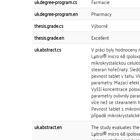
uk.degree-program.cs
Farmacie
uk.degree-program.en
Pharmacy
thesis.grade.cs
Výborně
thesis.grade.en
Excellent
uk.abstract.cs
V práci byly hodnoceny 
Lμtrol® micro 68 (polox
mikrokrystalickou celulo
stearan hořečnatý. Sledov
pevnost tablet v tahu. Vl
parametry. Mazací efek
Vyšší koncentrace poloxa
parametry ovlivnily par
více než se stearanem h
Pevnost tablet s mikron
případě mikrokrystalické 
uk.abstract.en
The study evaluates the
Lμtrol® micro 68 (poloxa