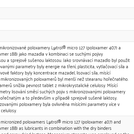
mikronizované poloxamery Lμtrol® micro 127 (poloxamer 407) a
amer 188) jako mazadla v kombinaci se suchými pojivy
sou a sprejově sušenou laktosou. Jako srovnávací mazadlo byl použit
anými parametry byly energie na tření, plasticita, vytlačovací síla a
ivové faktory byly koncentrace mazadel, lisovací síla, mísící
t mikronizovaných poloxamerů byl menší než stearanu hořečnatého.
merů snížila pevnost tablet z mikrokrystalické celulosy. Mísící
ametry lisování směsí suchých pojiv s mikronizovanými poloxamery
ořečnatým a to především v případě sprejově sušené laktosy.
izovanými poloxamery byla ovlivněna mísícími parametry více v
celulosy.
 micronized poloxamers Lμtrol® micro 127 (poloxamer 407) and
mer 188) as lubricants in combination with the dry binders