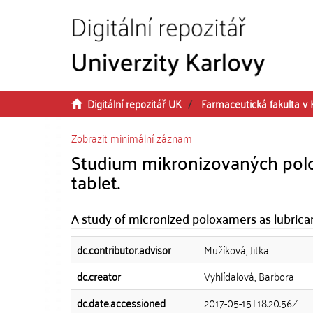
Přeskočit na obsah
Digitální repozitář UK
Farmaceutická fakulta v 
Zobrazit minimální záznam
Studium mikronizovaných polo
tablet.
A study of micronized poloxamers as lubrican
dc.contributor.advisor
Mužíková, Jitka
dc.creator
Vyhlídalová, Barbora
dc.date.accessioned
2017-05-15T18:20:56Z