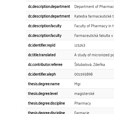
dc.description.department
Department of Pharmace
dc.description.department
Katedra farmaceutické 
dc.description.faculty
Faculty of Pharmacy in 
dc.description.faculty
Farmaceutická fakulta v
dc.identifier.repId
115263
dc.title.translated
A study of micronized po
dc.contributor.referee
Šklubalová, Zdeňka
dc.identifier.aleph
001593898
thesis.degree.name
Mgr.
thesis.degree.level
magisterské
thesis.degree.discipline
Pharmacy
thesis.degree.discipline
Farmacie