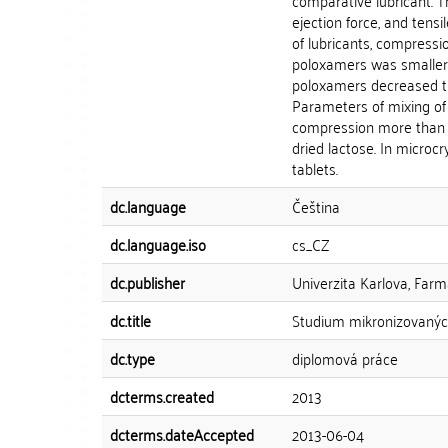
comparative lubricant. Th
ejection force, and tensi
of lubricants, compressi
poloxamers was smaller 
poloxamers decreased the
Parameters of mixing of
compression more than t
dried lactose. In microcr
tablets.
dc.language
Čeština
dc.language.iso
cs_CZ
dc.publisher
Univerzita Karlova, Farm
dc.title
Studium mikronizovaných
dc.type
diplomová práce
dcterms.created
2013
dcterms.dateAccepted
2013-06-04