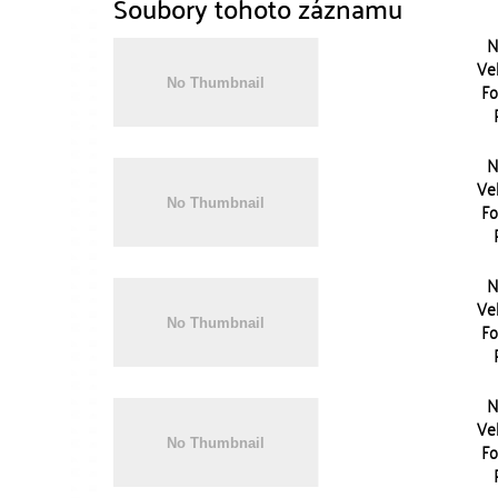
Soubory tohoto záznamu
N
Vel
Fo
N
Vel
Fo
N
Vel
Fo
N
Vel
Fo