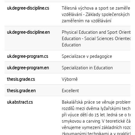
uk.degree-discipline.cs
Tělesná výchova a sport se zaměřen
vzdělávání - Základy společenských v
zaměřením na vzdělávání
uk.degree-discipline.en
Physical Education and Sport Oriented
Education - Social Sciences Oriented a
Education
uk.degree-program.cs
Specializace v pedagogice
uk.degree-program.en
Specialization in Education
thesis.grade.cs
Výborně
thesis.grade.en
Excellent
uk.abstract.cs
Bakalářská práce se věnuje problemat
rozdílů mezi dvěma lyžařskými techni
při výuce dětí do 15 let. Jedná se o tec
smykovou a carving. V teoretické část
věnujeme vymezení základních rozdíl
zkoumanými technikami a v praktické 