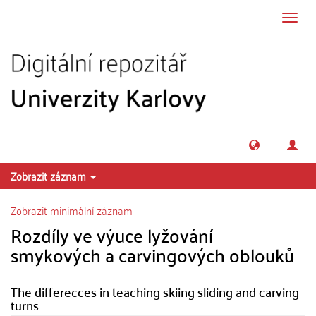
Přeskočit na obsah
Přepn
navig
Zobrazit záznam
Zobrazit minimální záznam
Rozdíly ve výuce lyžování
smykových a carvingových oblouků
The differecces in teaching skiing sliding and carving
turns