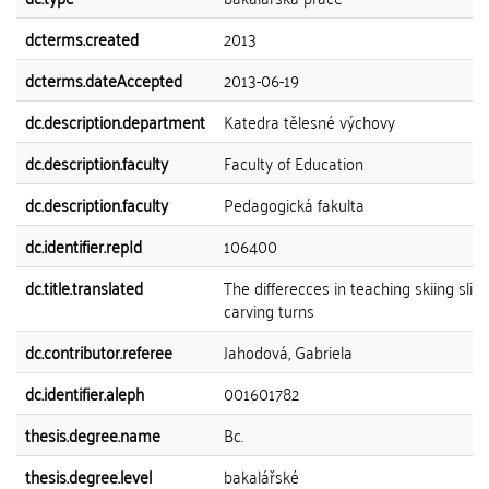
dcterms.created
2013
dcterms.dateAccepted
2013-06-19
dc.description.department
Katedra tělesné výchovy
dc.description.faculty
Faculty of Education
dc.description.faculty
Pedagogická fakulta
dc.identifier.repId
106400
dc.title.translated
The differecces in teaching skiing slid
carving turns
dc.contributor.referee
Jahodová, Gabriela
dc.identifier.aleph
001601782
thesis.degree.name
Bc.
thesis.degree.level
bakalářské