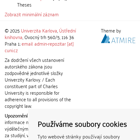
Theses
Zobrazit minimální záznam
© 2025
Univerzita Karlova
,
Ústřední
Theme by
knihovna
, Ovocný trh 560/5, 116 36
Praha 1;
email: admin-repozitar [at]
cuni.cz
Za dodržení všech ustanovení
autorského zákona jsou
zodpovědné jednotlivé složky
Univerzity Karlovy. / Each
constituent part of Charles
University is responsible for
adherence to all provisions of the
copyright law.
Upozornění / Notice:
Získané
Používáme soubory cookies
informace nemohou být použity k
výdělečným účelům nebo vydávány
za studijní, vědeckou nebo jinou
Tyto webové stránky používají soubory