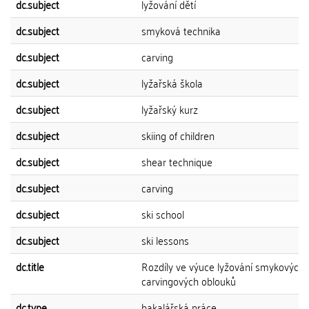
dc.subject
lyžování dětí
dc.subject
smyková technika
dc.subject
carving
dc.subject
lyžařská škola
dc.subject
lyžařský kurz
dc.subject
skiing of children
dc.subject
shear technique
dc.subject
carving
dc.subject
ski school
dc.subject
ski lessons
dc.title
Rozdíly ve výuce lyžování smykových 
carvingových oblouků
dc.type
bakalářská práce