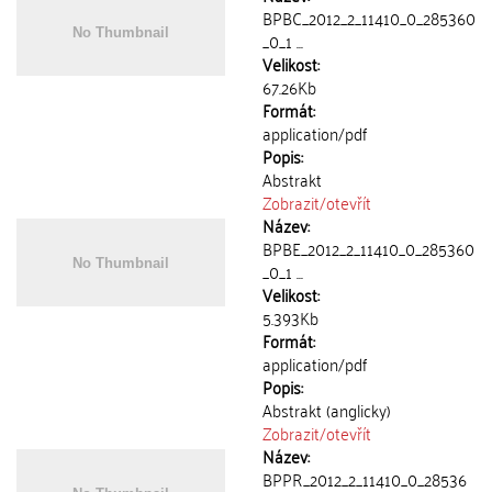
BPBC_2012_2_11410_0_285360
_0_1 ...
Velikost:
67.26Kb
Formát:
application/pdf
Popis:
Abstrakt
Zobrazit/
otevřít
Název:
BPBE_2012_2_11410_0_285360
_0_1 ...
Velikost:
5.393Kb
Formát:
application/pdf
Popis:
Abstrakt (anglicky)
Zobrazit/
otevřít
Název:
BPPR_2012_2_11410_0_28536