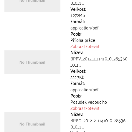
0_0_1 ...
Velikost:
1.272Mb
Formát:
application/pdf
Popis:
Příloha práce
Zobrazit/
otevřít
Název:
BPPV_2012_2_11410_0_285360
_0_1 ...
Velikost:
222.7Kb
Formát:
application/pdf
Popis:
Posudek vedoucího
Zobrazit/
otevřít
Název:
BPPO_2012_2_11410_0_28536
0_0_1 ...