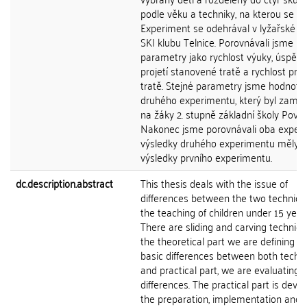
podle věku a techniky, na kterou se za
Experiment se odehrával v lyžařské š
SKI klubu Telnice. Porovnávali jsme
parametry jako rychlost výuky, úspěš
projetí stanovené tratě a rychlost proj
tratě. Stejné parametry jsme hodnotili 
druhého experimentu, který byl zamě
na žáky 2. stupně základní školy Povrly
Nakonec jsme porovnávali oba experi
výsledky druhého experimentu měly p
výsledky prvního experimentu.
dc.description.abstract
This thesis deals with the issue of
differences between the two techniqu
the teaching of children under 15 year
There are sliding and carving techniqu
the theoretical part we are defining t
basic differences between both techn
and practical part, we are evaluating 
differences. The practical part is devo
the preparation, implementation and