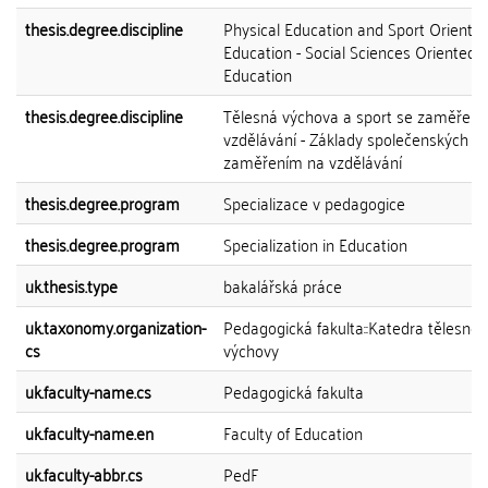
thesis.degree.discipline
Physical Education and Sport Oriented
Education - Social Sciences Oriented a
Education
thesis.degree.discipline
Tělesná výchova a sport se zaměřen
vzdělávání - Základy společenských v
zaměřením na vzdělávání
thesis.degree.program
Specializace v pedagogice
thesis.degree.program
Specialization in Education
uk.thesis.type
bakalářská práce
uk.taxonomy.organization-
Pedagogická fakulta::Katedra tělesné
cs
výchovy
uk.faculty-name.cs
Pedagogická fakulta
uk.faculty-name.en
Faculty of Education
uk.faculty-abbr.cs
PedF