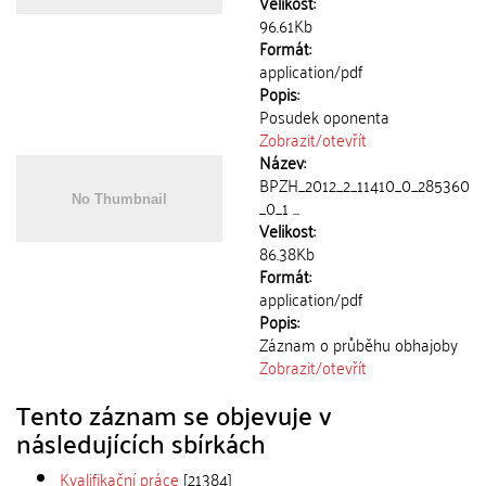
Velikost:
96.61Kb
Formát:
application/pdf
Popis:
Posudek oponenta
Zobrazit/
otevřít
Název:
BPZH_2012_2_11410_0_285360
_0_1 ...
Velikost:
86.38Kb
Formát:
application/pdf
Popis:
Záznam o průběhu obhajoby
Zobrazit/
otevřít
Tento záznam se objevuje v
následujících sbírkách
Kvalifikační práce
[21384]