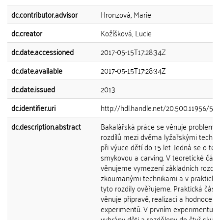
dc.contributor.advisor
Hronzová, Marie
dc.creator
Kožíšková, Lucie
dc.date.accessioned
2017-05-15T17:28:34Z
dc.date.available
2017-05-15T17:28:34Z
dc.date.issued
2013
dc.identifier.uri
http://hdl.handle.net/20.500.11956/52
dc.description.abstract
Bakalářská práce se věnuje problemat
rozdílů mezi dvěma lyžařskými techni
při výuce dětí do 15 let. Jedná se o tec
smykovou a carving. V teoretické část
věnujeme vymezení základních rozdíl
zkoumanými technikami a v praktické 
tyto rozdíly ověřujeme. Praktická část
věnuje přípravě, realizaci a hodnocení
experimentů. V prvním experimentu b
vybrány děti a rozděleny do čtyř skupi