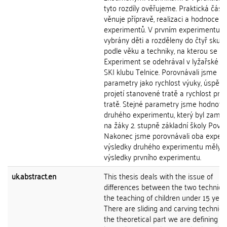
tyto rozdíly ověřujeme. Praktická část
věnuje přípravě, realizaci a hodnocení
experimentů. V prvním experimentu b
vybrány děti a rozděleny do čtyř skupi
podle věku a techniky, na kterou se za
Experiment se odehrával v lyžařské š
SKI klubu Telnice. Porovnávali jsme
parametry jako rychlost výuky, úspěš
projetí stanovené tratě a rychlost proj
tratě. Stejné parametry jsme hodnotili 
druhého experimentu, který byl zamě
na žáky 2. stupně základní školy Povrly
Nakonec jsme porovnávali oba experi
výsledky druhého experimentu měly p
výsledky prvního experimentu.
uk.abstract.en
This thesis deals with the issue of
differences between the two techniqu
the teaching of children under 15 year
There are sliding and carving techniqu
the theoretical part we are defining t