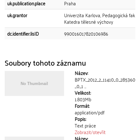
uk.publication.place
Praha
uk.grantor
Univerzita Karlova, Pedagogická fakult
Katedra tělesné výchovy
dc.identifier.lisID
990016017820106986
Soubory tohoto záznamu
Název:
BPTX_2012_2_11410_0_285360
_0_1 ...
Velikost:
1.803Mb
Formát:
application/pdf
Popis:
Text práce
Zobrazit/
otevřít
Název: