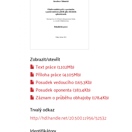
Zobrazit/
otevřít
Text práce (1.102Mb)
Příloha práce (4.105Mb)
Posudek vedoucího (165.3Kb)
Posudek oponenta (383.4Kb)
Záznam o průběhu obhajoby (178.4Kb)
Trvalý odkaz
http://hdl.handle.net/20.500.11956/52532
Identifikátory