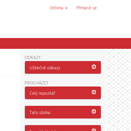
čeština
Přihlásit se
ODKAZY
Užitečné odkazy
PROCHÁZET
Celý repozitář
Tato sbírka