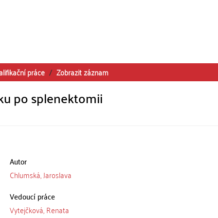
alifikační práce
Zobrazit záznam
ku po splenektomii
Autor
Chlumská, Jaroslava
Vedoucí práce
Vytejčková, Renata