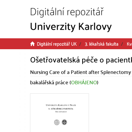
Přeskočit na obsah
Digitální repozitář UK
3. lékařská fakulta
Kv
Ošetřovatelská péče o pacient
Nursing Care of a Patient after Splenectomy
bakalářská práce (
OBHÁJENO
)