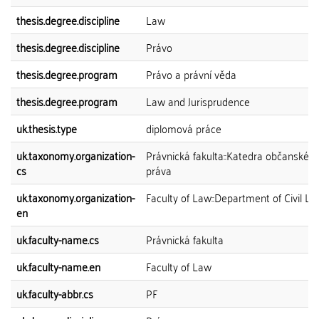
thesis.degree.discipline
Law
thesis.degree.discipline
Právo
thesis.degree.program
Právo a právní věda
thesis.degree.program
Law and Jurisprudence
uk.thesis.type
diplomová práce
uk.taxonomy.organization-
Právnická fakulta::Katedra občanskéh
cs
práva
uk.taxonomy.organization-
Faculty of Law::Department of Civil L
en
uk.faculty-name.cs
Právnická fakulta
uk.faculty-name.en
Faculty of Law
uk.faculty-abbr.cs
PF