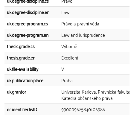
uk.degree-discipline.cs
Právo
uk.degree-discipline.en
Law
uk.degree-program.cs
Právo a právní věda
uk.degree-program.en
Law and Jurisprudence
thesis.grade.cs
Výborně
thesis.grade.en
Excellent
uk.file-availability
V
uk.publication.place
Praha
uk.grantor
Univerzita Karlova, Právnická fakulta,
Katedra občanského práva
dc.identifier.lisID
990009625840106986