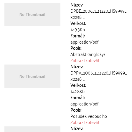
Název:
DPBE_2006_1_11220_HS9999_
32238 ...
Velikost:
149.3Kb
Formát:
application/pdf
Popis:
Abstrakt (anglicky)
Zobrazit/
otevřít
Název:
DPPV_2006_1_11220_HS9999_
32238 ...
Velikost:
142.8Kb
Formát:
application/pdf
Popis:
Posudek vedoucího
Zobrazit/
otevřít
Název: