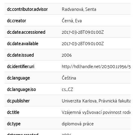
dc.contributor.advisor
Radvanová, Senta
dc.creator
Černá, Eva
dc.date.accessioned
2017-03-28T09:01:00Z
dc.date.available
2017-03-28T09:01:00Z
dc.date.issued
2006
dc.identifier.uri
http://hdl.handle.net/20.500.11956/52
dc.language
Čeština
dc.language.iso
cs_CZ
dc.publisher
Univerzita Karlova, Právnická fakulta
dc.title
Vzájemná vyživovací povinnost rodičů 
dc.type
diplomová práce
dcterms.created
2006