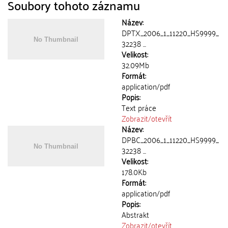
Soubory tohoto záznamu
Název:
DPTX_2006_1_11220_HS9999_
32238 ...
Velikost:
32.09Mb
Formát:
application/pdf
Popis:
Text práce
Zobrazit/
otevřít
Název:
DPBC_2006_1_11220_HS9999_
32238 ...
Velikost:
178.0Kb
Formát:
application/pdf
Popis:
Abstrakt
Zobrazit/
otevřít