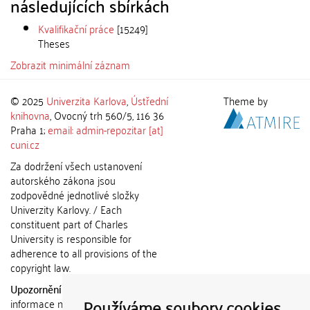
následujících sbírkách
Kvalifikační práce
[15249]
Theses
Zobrazit minimální záznam
© 2025
Univerzita Karlova
,
Ústřední
Theme by
knihovna
, Ovocný trh 560/5, 116 36
Praha 1;
email: admin-repozitar [at]
cuni.cz
Za dodržení všech ustanovení
autorského zákona jsou
zodpovědné jednotlivé složky
Univerzity Karlovy. / Each
constituent part of Charles
University is responsible for
adherence to all provisions of the
copyright law.
Upozornění / Notice:
Získané
Používáme soubory cookies
informace nemohou být použity k