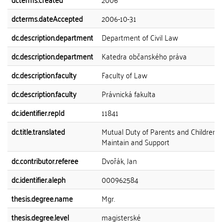
dcterms.dateAccepted
2006-10-31
dc.description.department
Department of Civil Law
dc.description.department
Katedra občanského práva
dc.description.faculty
Faculty of Law
dc.description.faculty
Právnická fakulta
dc.identifier.repId
11841
dc.title.translated
Mutual Duty of Parents and Children t
Maintain and Support
dc.contributor.referee
Dvořák, Jan
dc.identifier.aleph
000962584
thesis.degree.name
Mgr.
thesis.degree.level
magisterské