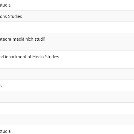
studia
ons Studies
atedra mediálních studií
es::Department of Media Studies
s
studia