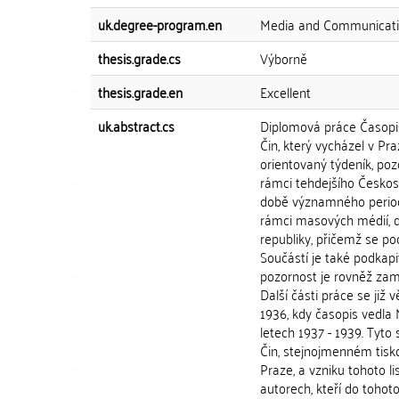
uk.degree-program.en
Media and Communicati
thesis.grade.cs
Výborně
thesis.grade.en
Excellent
uk.abstract.cs
Diplomová práce Časopis
Čin, který vycházel v P
orientovaný týdeník, pozd
rámci tehdejšího Českosl
době významného periodi
rámci masových médií, dá
republiky, přičemž se po
Součástí je také podkapit
pozornost je rovněž zam
Další části práce se již
1936, kdy časopis vedla 
letech 1937 - 1939. Tyto
Čin, stejnojmenném tisk
Praze, a vzniku tohoto li
autorech, kteří do tohoto 