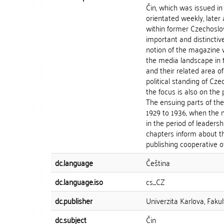
Čin, which was issued in
orientated weekly, later 
within former Czechoslov
important and distinctive 
notion of the magazine w
the media landscape in t
and their related area of
political standing of Cze
the focus is also on the
The ensuing parts of the t
1929 to 1936, when the 
in the period of leadersh
chapters inform about t
publishing cooperative of.
dc.language
Čeština
dc.language.iso
cs_CZ
dc.publisher
Univerzita Karlova, Fakul
dc.subject
Čin