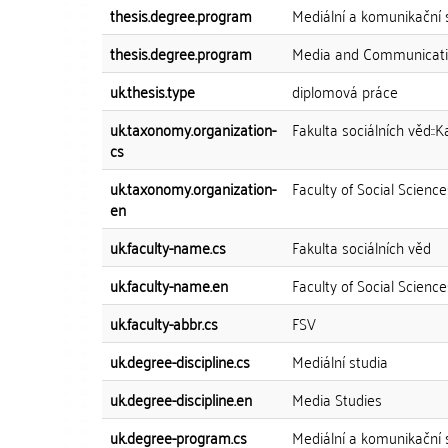
thesis.degree.program
Mediální a komunikační 
thesis.degree.program
Media and Communicati
uk.thesis.type
diplomová práce
uk.taxonomy.organization-
Fakulta sociálních věd::K
cs
uk.taxonomy.organization-
Faculty of Social Scienc
en
uk.faculty-name.cs
Fakulta sociálních věd
uk.faculty-name.en
Faculty of Social Science
uk.faculty-abbr.cs
FSV
uk.degree-discipline.cs
Mediální studia
uk.degree-discipline.en
Media Studies
uk.degree-program.cs
Mediální a komunikační 