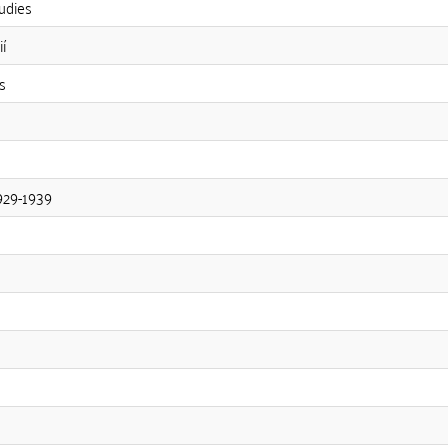
udies
í
s
929-1939