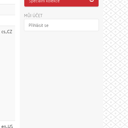
Speciální kolekce
MŮJ ÚČET
Přihlásit se
cs_CZ
en_US