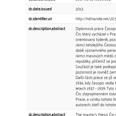
dc.date.issued
2013
dc.identifier.uri
http://hdl.handle.net/20
dc.description.abstract
Diplomová práce Časopis
Čin, který vycházel v P
orientovaný týdeník, pozd
rámci tehdejšího Českosl
době významného periodi
rámci masových médií, dá
republiky, přičemž se po
Součástí je také podkapit
pozornost je rovněž zam
Další části práce se již
1936, kdy časopis vedla 
letech 1937 - 1939. Tyto
Čin, stejnojmenném tisk
Praze, a vzniku tohoto li
autorech, kteří do tohoto 
dc.description.abstract
The master's thesis Čin 