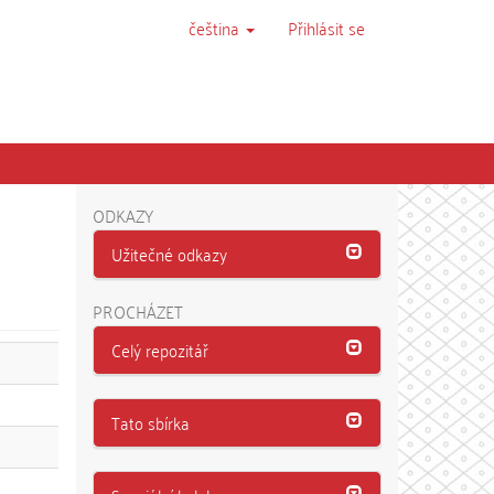
čeština
Přihlásit se
ODKAZY
Užitečné odkazy
PROCHÁZET
Celý repozitář
Tato sbírka