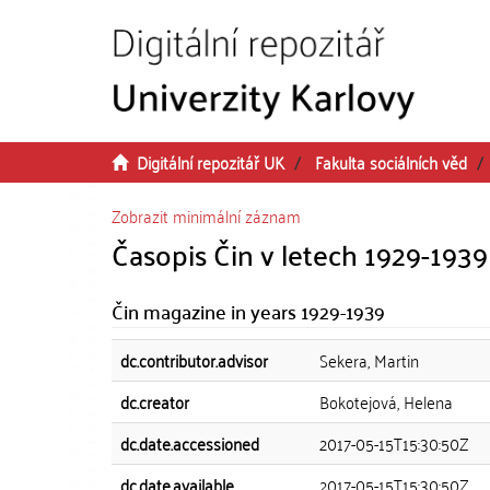
Přeskočit na obsah
Digitální repozitář UK
Fakulta sociálních věd
Zobrazit minimální záznam
Časopis Čin v letech 1929-1939
Čin magazine in years 1929-1939
dc.contributor.advisor
Sekera, Martin
dc.creator
Bokotejová, Helena
dc.date.accessioned
2017-05-15T15:30:50Z
dc.date.available
2017-05-15T15:30:50Z