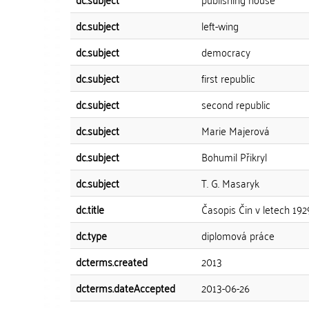
dc.subject
left-wing
dc.subject
democracy
dc.subject
first republic
dc.subject
second republic
dc.subject
Marie Majerová
dc.subject
Bohumil Přikryl
dc.subject
T. G. Masaryk
dc.title
Časopis Čin v letech 192
dc.type
diplomová práce
dcterms.created
2013
dcterms.dateAccepted
2013-06-26