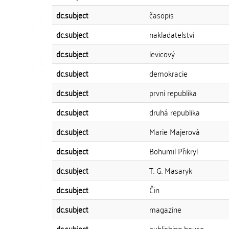
dc.subject
časopis
dc.subject
nakladatelství
dc.subject
levicový
dc.subject
demokracie
dc.subject
první republika
dc.subject
druhá republika
dc.subject
Marie Majerová
dc.subject
Bohumil Přikryl
dc.subject
T. G. Masaryk
dc.subject
Čin
dc.subject
magazine
dc.subject
publishing house