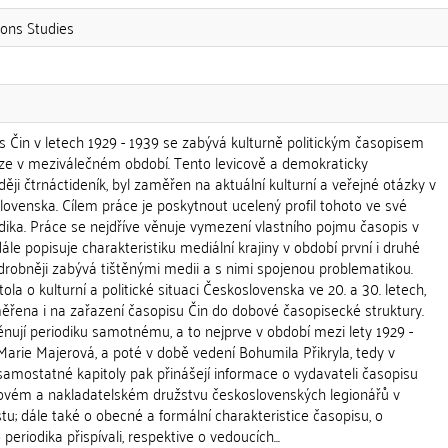
ons Studies
 Čin v letech 1929 - 1939 se zabývá kulturně politickým časopisem
raze v meziválečném období. Tento levicově a demokraticky
ěji čtrnáctideník, byl zaměřen na aktuální kulturní a veřejné otázky v
ovenska. Cílem práce je poskytnout ucelený profil tohoto ve své
ka. Práce se nejdříve věnuje vymezení vlastního pojmu časopis v
le popisuje charakteristiku mediální krajiny v období první i druhé
drobněji zabývá tištěnými medii a s nimi spojenou problematikou.
ola o kulturní a politické situaci Československa ve 20. a 30. letech,
ěřena i na zařazení časopisu Čin do dobové časopisecké struktury.
 věnují periodiku samotnému, a to nejprve v období mezi lety 1929 -
Marie Majerová, a poté v době vedení Bohumila Přikryla, tedy v
 samostatné kapitoly pak přinášejí informace o vydavateli časopisu
ovém a nakladatelském družstvu československých legionářů v
stu; dále také o obecné a formální charakteristice časopisu, o
periodika přispívali, respektive o vedoucích...