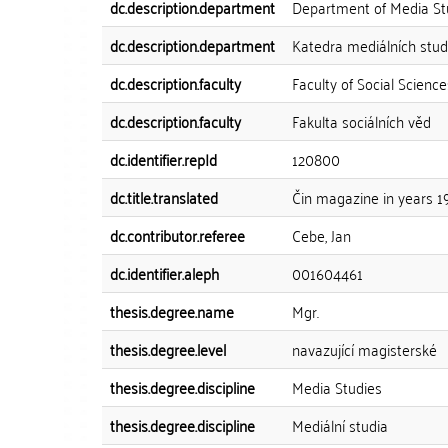
dc.description.department
Department of Media St
dc.description.department
Katedra mediálních studi
dc.description.faculty
Faculty of Social Science
dc.description.faculty
Fakulta sociálních věd
dc.identifier.repId
120800
dc.title.translated
Čin magazine in years 1
dc.contributor.referee
Cebe, Jan
dc.identifier.aleph
001604461
thesis.degree.name
Mgr.
thesis.degree.level
navazující magisterské
thesis.degree.discipline
Media Studies
thesis.degree.discipline
Mediální studia