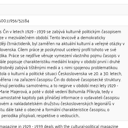
.500.11956/52184
 Čin v letech 1929 - 1939 se zabývá kulturně politickým časopisem
raze v meziválečném období. Tento levicově a demokraticky
ěji čtrnáctideník, byl zaměřen na aktuální kulturní a veřejné otázky v
ovenska. Cílem práce je poskytnout ucelený profil tohoto ve své
ka. Práce se nejdříve věnuje vymezení vlastního pojmu časopis v
le popisuje charakteristiku mediální krajiny v období první i druhé
drobněji zabývá tištěnými medii a s nimi spojenou problematikou.
ola o kulturní a politické situaci Československa ve 20. a 30. letech,
ěřena i na zařazení časopisu Čin do dobové časopisecké struktury.
 věnují periodiku samotnému, a to nejprve v období mezi lety 1929 -
Marie Majerová, a poté v době vedení Bohumila Přikryla, tedy v
 samostatné kapitoly pak přinášejí informace o vydavateli časopisu
ovém a nakladatelském družstvu československých legionářů v
stu; dále také o obecné a formální charakteristice časopisu, o
periodika přispívali, respektive o vedoucích...
magazine in 1929 - 1939 deals with the cultural-political magazine