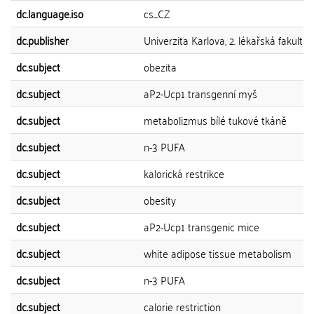
dc.language.iso
cs_CZ
dc.publisher
Univerzita Karlova, 2. lékařská fakulta
dc.subject
obezita
dc.subject
aP2-Ucp1 transgenní myš
dc.subject
metabolizmus bílé tukové tkáně
dc.subject
n-3 PUFA
dc.subject
kalorická restrikce
dc.subject
obesity
dc.subject
aP2-Ucp1 transgenic mice
dc.subject
white adipose tissue metabolism
dc.subject
n-3 PUFA
dc.subject
calorie restriction