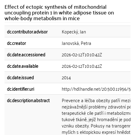
Effect of ectopic synthesis of mitochondrial
uncoupling protein 1 in white adipose tissue on
whole-body metabolism in mice
dc.contributor.advisor
Kopecký, Jan
dc.creator
Janovská, Petra
dc.date.accessioned
2026-02-12T10:10:42Z
dc.date.available
2026-02-12T10:10:42Z
dc.date.issued
2014
dc.identifier.uri
http://hdl.handle.net/20.500.11956/52
dc.description.abstract
Prevence a léčba obezity patří mezi
nejzávažnější problémy zdravotní péč
terapeutické cíle patří i metabolizmus
tukové tkáně, jejíž hromadění je pods
vzniku obezity. Pokusy na transgenníc
myších s ektopickou expresí hnědotu