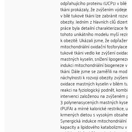
odpřahujícího proteinu (UCP1) v bílé t
tkáni prokázaly, že zvýšením výdeje e
v bílé tukové tkáni lze zabránit rozvoji
obezity. Jedním z hlavních cílů dizertač
práce byla detailní charakterizace fen
tohoto unikátního modelu myší rezist
k obezitě. Ukázali jsme, že odpřažení
mitochondriální oxidační fosforylace v 
tukové tkáni vedlo ke zvýšení oxidace
mastných kyselin, snížení lipogeneze 
indukci mitochondriální biogeneze v t
tkáni. Dále jsme se zaměřili na modul
náchylnosti k rozvoji obezity zvýšením
oxidace mastných kyselin v bílém tuku
reakci na fyziologický podnět, kombi
intervenci založenou na zvýšeném pří
3 polynenasycených mastných kyselin
(PUFA) a mírné kalorické restrikce, u 
krmených dietou s vysokým obsahem 
Synergická indukce mitochondriální ox
kapacity a lipidového katabolizmu v