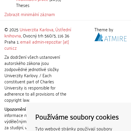
Theses
Zobrazit minimální záznam
© 2025
Univerzita Karlova
,
Ústřední
Theme by
knihovna
, Ovocný trh 560/5, 116 36
Praha 1;
email: admin-repozitar [at]
cuni.cz
Za dodržení všech ustanovení
autorského zákona jsou
zodpovědné jednotlivé složky
Univerzity Karlovy. / Each
constituent part of Charles
University is responsible for
adherence to all provisions of the
copyright law.
Upozornění / Notice:
Získané
Používáme soubory cookies
informace nemohou být použity k
výdělečným účelům nebo vydávány
za studijní, vědeckou nebo jinou
Tyto webové stránky používají soubory