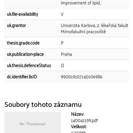
improvement of lipid...
uk.file-availability
V
uk.grantor
Univerzita Karlova, 2. lékařská fakulta,
Mimofakultní pracoviště
thesis.grade.code
P
uk.publication-place
Praha
uk.thesis.defenceStatus
O
dc.identifier.lisID
990019107140106986
Soubory tohoto záznamu
Název:
140041199.pdf
Velikost:
6.772Mb