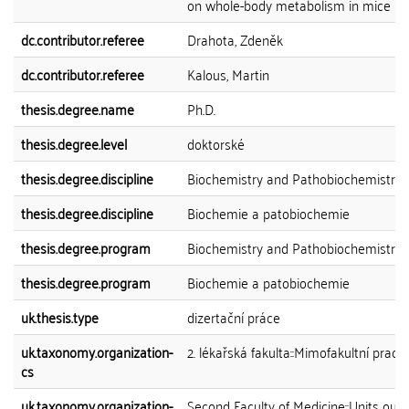
on whole-body metabolism in mice
dc.contributor.referee
Drahota, Zdeněk
dc.contributor.referee
Kalous, Martin
thesis.degree.name
Ph.D.
thesis.degree.level
doktorské
thesis.degree.discipline
Biochemistry and Pathobiochemistry
thesis.degree.discipline
Biochemie a patobiochemie
thesis.degree.program
Biochemistry and Pathobiochemistry
thesis.degree.program
Biochemie a patobiochemie
uk.thesis.type
dizertační práce
uk.taxonomy.organization-
2. lékařská fakulta::Mimofakultní praco
cs
uk.taxonomy.organization-
Second Faculty of Medicine::Units out 