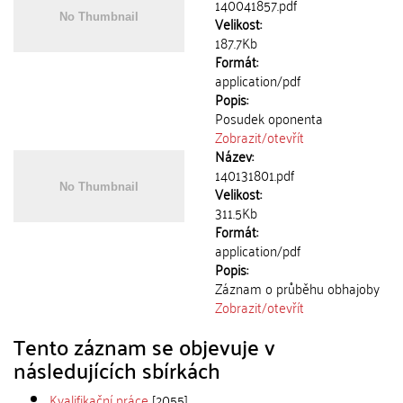
140041857.pdf
Velikost:
187.7Kb
Formát:
application/pdf
Popis:
Posudek oponenta
Zobrazit/
otevřít
Název:
140131801.pdf
Velikost:
311.5Kb
Formát:
application/pdf
Popis:
Záznam o průběhu obhajoby
Zobrazit/
otevřít
Tento záznam se objevuje v
následujících sbírkách
Kvalifikační práce
[2055]