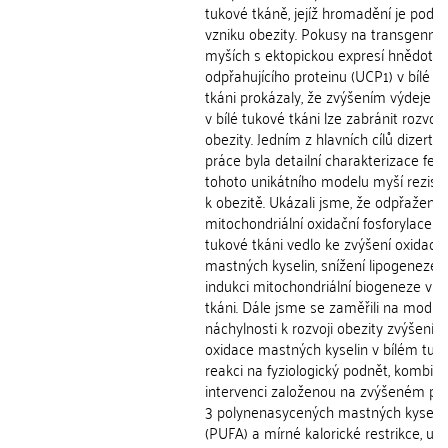
tukové tkáně, jejíž hromadění je pods
vzniku obezity. Pokusy na transgenníc
myších s ektopickou expresí hnědotu
odpřahujícího proteinu (UCP1) v bílé t
tkáni prokázaly, že zvýšením výdeje e
v bílé tukové tkáni lze zabránit rozvoji
obezity. Jedním z hlavních cílů dizertač
práce byla detailní charakterizace fen
tohoto unikátního modelu myší rezist
k obezitě. Ukázali jsme, že odpřažení
mitochondriální oxidační fosforylace v 
tukové tkáni vedlo ke zvýšení oxidace
mastných kyselin, snížení lipogeneze 
indukci mitochondriální biogeneze v t
tkáni. Dále jsme se zaměřili na modul
náchylnosti k rozvoji obezity zvýšením
oxidace mastných kyselin v bílém tuku
reakci na fyziologický podnět, kombi
intervenci založenou na zvýšeném pří
3 polynenasycených mastných kyselin
(PUFA) a mírné kalorické restrikce, u 