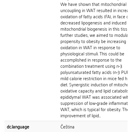
We have shown that mitochondrial
uncoupling in WAT resulted in increas
oxidation of fatty acids (FA), in face of
decreased lipogenesis and induced
mitochondrial biogenesis in this tissue.
further studies, we aimed to modulat
propensity to obesity be increasing FA
oxidation in WAT in response to
physiological stimuli. This could be
accomplished in response to the
combination treatment using n-3
polyunsaturated fatty acids (n-3 PUFA
mild calorie restriction in mice fed hig
diet. Synergistic induction of mitochon
oxidative capacity and lipid catabolism
epididymal WAT was associated with
suppression of low-grade inflammatio
WAT, which is typical for obesity. The
improvement of lipid...
dc.language
Čeština