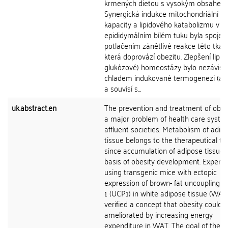
krmených dietou s vysokým obsahem 
Synergická indukce mitochondriální ox
kapacity a lipidového katabolizmu v
epididymálním bílém tuku byla spojen
potlačením zánětlivé reakce této tkán
která doprovází obezitu. Zlepšení lipid
glukózové) homeostázy bylo nezávisl
chladem indukované termogenezi (a 
a souvisí s...
uk.abstract.en
The prevention and treatment of obesi
a major problem of health care syste
affluent societies. Metabolism of adip
tissue belongs to the therapeutical tar
since accumulation of adipose tissue i
basis of obesity development. Experi
using transgenic mice with ectopic
expression of brown- fat uncoupling p
1 (UCP1) in white adipose tissue (WAT)
verified a concept that obesity could 
ameliorated by increasing energy
expenditure in WAT. The goal of the