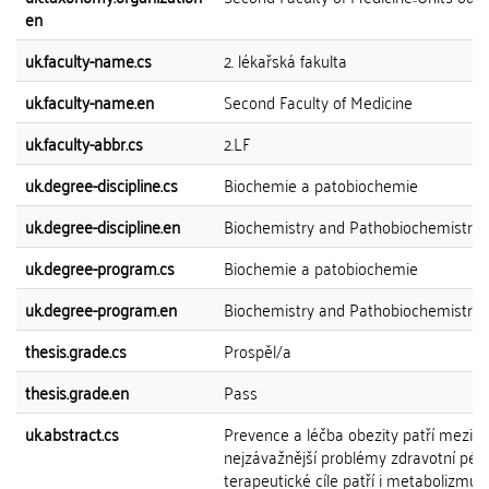
en
uk.faculty-name.cs
2. lékařská fakulta
uk.faculty-name.en
Second Faculty of Medicine
uk.faculty-abbr.cs
2.LF
uk.degree-discipline.cs
Biochemie a patobiochemie
uk.degree-discipline.en
Biochemistry and Pathobiochemistry
uk.degree-program.cs
Biochemie a patobiochemie
uk.degree-program.en
Biochemistry and Pathobiochemistry
thesis.grade.cs
Prospěl/a
thesis.grade.en
Pass
uk.abstract.cs
Prevence a léčba obezity patří mezi
nejzávažnější problémy zdravotní péč
terapeutické cíle patří i metabolizmus