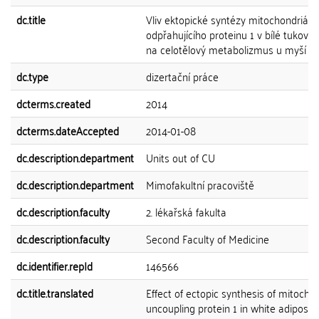
dc.title
Vliv ektopické syntézy mitochondriáln
odpřahujícího proteinu 1 v bílé tukové 
na celotělový metabolizmus u myší
dc.type
dizertační práce
dcterms.created
2014
dcterms.dateAccepted
2014-01-08
dc.description.department
Units out of CU
dc.description.department
Mimofakultní pracoviště
dc.description.faculty
2. lékařská fakulta
dc.description.faculty
Second Faculty of Medicine
dc.identifier.repId
146566
dc.title.translated
Effect of ectopic synthesis of mitochon
uncoupling protein 1 in white adipose 