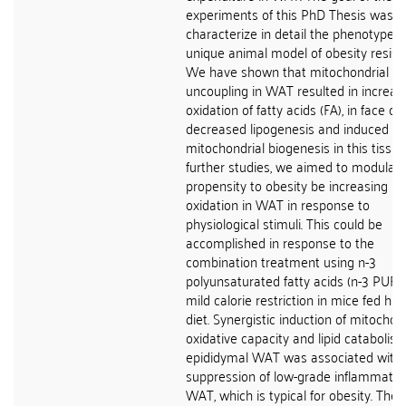
experiments of this PhD Thesis was t
characterize in detail the phenotype of
unique animal model of obesity resist
We have shown that mitochondrial
uncoupling in WAT resulted in increas
oxidation of fatty acids (FA), in face of
decreased lipogenesis and induced
mitochondrial biogenesis in this tissue.
further studies, we aimed to modulat
propensity to obesity be increasing FA
oxidation in WAT in response to
physiological stimuli. This could be
accomplished in response to the
combination treatment using n-3
polyunsaturated fatty acids (n-3 PUFA
mild calorie restriction in mice fed hig
diet. Synergistic induction of mitochon
oxidative capacity and lipid catabolism
epididymal WAT was associated with
suppression of low-grade inflammatio
WAT, which is typical for obesity. The