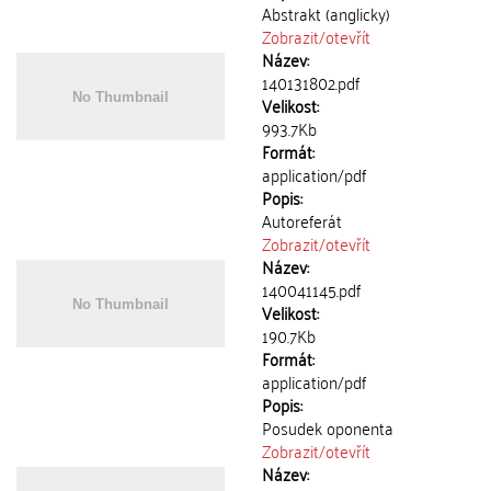
Abstrakt (anglicky)
Zobrazit/
otevřít
Název:
140131802.pdf
Velikost:
993.7Kb
Formát:
application/pdf
Popis:
Autoreferát
Zobrazit/
otevřít
Název:
140041145.pdf
Velikost:
190.7Kb
Formát:
application/pdf
Popis:
Posudek oponenta
Zobrazit/
otevřít
Název: