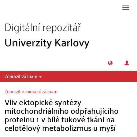
Přeskočit na obsah
Přepn
navig
Zobrazit záznam
Zobrazit minimální záznam
Vliv ektopické syntézy
mitochondriálního odpřahujícího
proteinu 1 v bílé tukové tkáni na
celotělový metabolizmus u myší