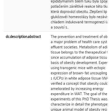
epididymálním bílém tuku byla spojen
potlačením zánětlivé reakce této tkán
která doprovází obezitu. Zlepšení lipid
glukózové) homeostázy bylo nezávisl
chladem indukované termogenezi (a 
a souvisí s...
dc.description.abstract
The prevention and treatment of obesi
a major problem of health care syste
affluent societies. Metabolism of adip
tissue belongs to the therapeutical tar
since accumulation of adipose tissue i
basis of obesity development. Experi
using transgenic mice with ectopic
expression of brown- fat uncoupling p
1 (UCP1) in white adipose tissue (WAT)
verified a concept that obesity could 
ameliorated by increasing energy
expenditure in WAT. The goal of the
experiments of this PhD Thesis was t
characterize in detail the phenotype of
unique animal model of obesity resist