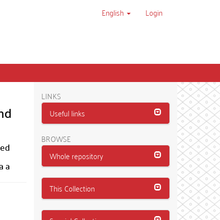
English
Login
LINKS
und
Useful links
BROWSE
ied
Whole repository
a a
This Collection