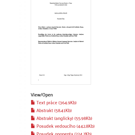
View/
Open
Text práce (364.9Kb)
Abstrakt (58.41Kb)
Abstrakt (anglicky) (55.98Kb)
Posudek vedoucího (442.8Kb)
Posudek oponenta (224.7Kb)