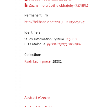
Záznam o průběhu obhajoby (527.8Kb)
Permanent link
http://hdl.handle.net/20.500.11956/51941
Identifiers
Study Information System:
125800
CU Catalogue:
990016230750106986
Collections
Kvalifikační práce
[25332]
Abstract (Czech)