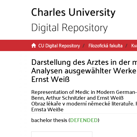
Skip to main content
CU Digital Repository
Filozofická fakulta
Kva
Darstellung des Arztes in der
Analysen ausgewählter Werke v
Ernst Weiß
Representation of Medic in Modern German-L
Benn, Arthur Schnitzler and Ernst Weiß
Obraz lékaře v moderní německé literatuře. 
Ernsta Weiße
bachelor thesis (
DEFENDED
)