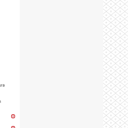
ura
m