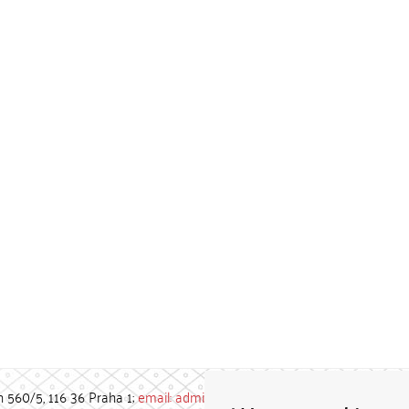
h 560/5, 116 36 Praha 1;
email: admin-repozitar [at] cuni.cz