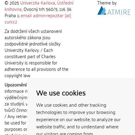
© 2025
Univerzita Karlova
,
Ústřední
Theme by
knihovna
, Ovocný trh 560/5, 116 36
Praha 1;
email: admin-repozitar [at]
cuni.cz
Za dodržení všech ustanovení
autorského zákona jsou
zodpovědné jednotlivé složky
Univerzity Karlovy. / Each
constituent part of Charles
University is responsible for
adherence to all provisions of the
copyright law.
Upozornění / Notice:
Získané
We use cookies
informace nemohou být použity k
výdělečným účelům nebo vydávány
za studijní, vědeckou nebo jinou
We use cookies and other tracking
tvůrčí činnost jiné osoby než autora.
technologies to improve your browsing
/ Any retrieved information shall not
experience on our website, to analyze our
be used for any commercial
website traffic, and to understand where
purposes or claimed as results of
our visitors are coming from.