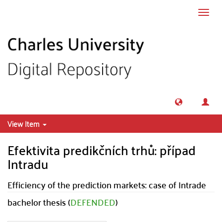
Skip to main content
Toggl
navig
View Item
Efektivita predikčních trhů: případ
Intradu
Efficiency of the prediction markets: case of Intrade
bachelor thesis (
DEFENDED
)