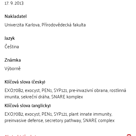
17. 9. 2013
Nakladatel
Univerzita Karlova, Přírodovědecká fakulta
Jazyk
Čeština
Známka
Výborně
Klíčová slova (česky)
EXO70B2, exocyst, PEN1, SYP121, pre-invazivní obrana, rostlinná
imunita, sekreční dráha, SNARE komplex
Klíčová slova (anglicky)
EXO70B2, exocyst, PEN1, SYP121, plant innate immunity,
preinvasive defense, secretory pathway, SNARE complex