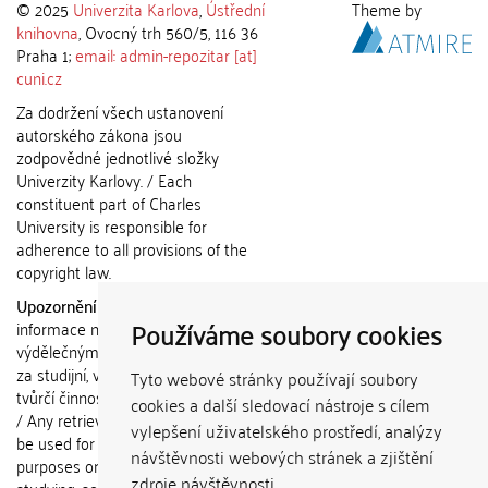
© 2025
Univerzita Karlova
,
Ústřední
Theme by
knihovna
, Ovocný trh 560/5, 116 36
Praha 1;
email: admin-repozitar [at]
cuni.cz
Za dodržení všech ustanovení
autorského zákona jsou
zodpovědné jednotlivé složky
Univerzity Karlovy. / Each
constituent part of Charles
University is responsible for
adherence to all provisions of the
copyright law.
Upozornění / Notice:
Získané
Používáme soubory cookies
informace nemohou být použity k
výdělečným účelům nebo vydávány
za studijní, vědeckou nebo jinou
Tyto webové stránky používají soubory
tvůrčí činnost jiné osoby než autora.
cookies a další sledovací nástroje s cílem
/ Any retrieved information shall not
vylepšení uživatelského prostředí, analýzy
be used for any commercial
návštěvnosti webových stránek a zjištění
purposes or claimed as results of
zdroje návštěvnosti.