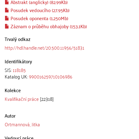
Abstrakt (anglicky) (82.99Kb)
Posudek vedoucího (27.95Kb)
Posudek oponenta (1.250Mb)
Záznam o průběhu obhajoby (153.1Kb)
Trvalý odkaz
http://hdl.handle.net/20.500.11956/51831
Identifikátory
SIS:
118185
Katalog UK:
990016259710106986
Kolekce
Kvalifikační práce
[22318]
Autor
Ortmannová, Jitka
Vedoucí práce