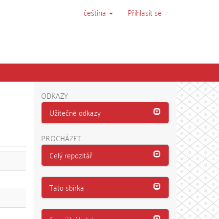
čeština
Přihlásit se
ODKAZY
Užitečné odkazy
PROCHÁZET
Celý repozitář
Tato sbírka