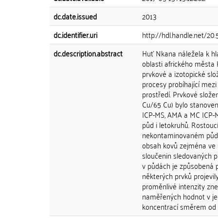
dc.date.issued
2013
dc.identifier.uri
http://hdl.handle.net/20
dc.description.abstract
Huť Nkana náležela k h
oblasti afrického města
prvkové a izotopické sl
procesy probíhající me
prostředí. Prvkové složen
Cu/65 Cu) bylo stanoveno
ICP-MS, AMA a MC ICP-MS.
půd i letokruhů. Rostouc
nekontaminovaném půdním
obsah kovů zejména ve s
sloučenin sledovaných 
v půdách je způsobená př
některých prvků projevi
proměnlivé intenzity zne
naměřených hodnot v jed
koncentrací směrem od 