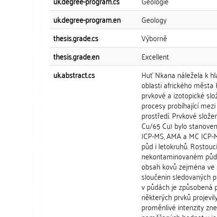
uk.degree-program.cs
Geologie
uk.degree-program.en
Geology
thesis.grade.cs
Výborně
thesis.grade.en
Excellent
uk.abstract.cs
Huť Nkana náležela k h
oblasti afrického města
prvkové a izotopické sl
procesy probíhající me
prostředí. Prvkové složen
Cu/65 Cu) bylo stanoveno
ICP-MS, AMA a MC ICP-MS.
půd i letokruhů. Rostouc
nekontaminovaném půdním
obsah kovů zejména ve s
sloučenin sledovaných 
v půdách je způsobená př
některých prvků projevi
proměnlivé intenzity zne