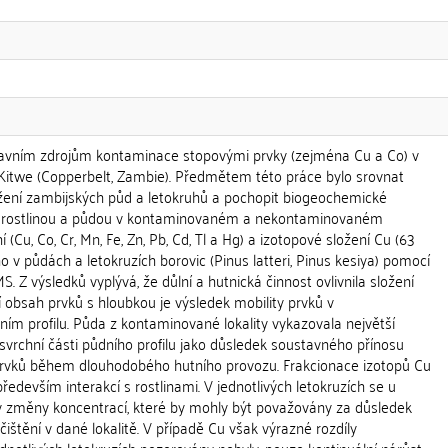
lavním zdrojům kontaminace stopovými prvky (zejména Cu a Co) v
 Kitwe (Copperbelt, Zambie). Předmětem této práce bylo srovnat
ožení zambijských půd a letokruhů a pochopit biogeochemické
zi rostlinou a půdou v kontaminovaném a nekontaminovaném
í (Cu, Co, Cr, Mn, Fe, Zn, Pb, Cd, Tl a Hg) a izotopové složení Cu (63
 v půdách a letokruzích borovic (Pinus latteri, Pinus kesiya) pomocí
 Z výsledků vyplývá, že důlní a hutnická činnost ovlivnila složení
í obsah prvků s hloubkou je výsledek mobility prvků v
 profilu. Půda z kontaminované lokality vykazovala největší
vrchní části půdního profilu jako důsledek soustavného přínosu
prvků během dlouhodobého hutního provozu. Frakcionace izotopů Cu
edevším interakcí s rostlinami. V jednotlivých letokruzích se u
ly změny koncentrací, které by mohly být považovány za důsledek
čištění v dané lokalitě. V případě Cu však výrazné rozdíly