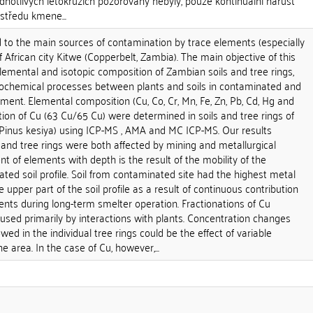
notlivých letokruzích pozorovány nebyly, pouze kontinuální nárůst
středu kmene...
to the main sources of contamination by trace elements (especially
 African city Kitwe (Copperbelt, Zambia). The main objective of this
emental and isotopic composition of Zambian soils and tree rings,
eochemical processes between plants and soils in contaminated and
nt. Elemental composition (Cu, Co, Cr, Mn, Fe, Zn, Pb, Cd, Hg and
tion of Cu (63 Cu/65 Cu) were determined in soils and tree rings of
i, Pinus kesiya) using ICP-MS , AMA and MC ICP-MS. Our results
and tree rings were both affected by mining and metallurgical
ent of elements with depth is the result of the mobility of the
ed soil profile. Soil from contaminated site had the highest metal
e upper part of the soil profile as a result of continuous contribution
nts during long-term smelter operation. Fractionations of Cu
aused primarily by interactions with plants. Concentration changes
d in the individual tree rings could be the effect of variable
the area. In the case of Cu, however,...