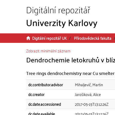
Přeskočit na obsah
Digitální repozitář UK
Přírodovědecká fakulta
Zobrazit minimální záznam
Dendrochemie letokruhů v blíz
Tree rings dendrochemistry near Cu smelter
dc.contributor.advisor
Mihaljevič, Martin
dc.creator
Jarošíková, Alice
dc.date.accessioned
2017-05-15T13:12:26Z
dc.date.available
2017-05-15T13:12:26Z