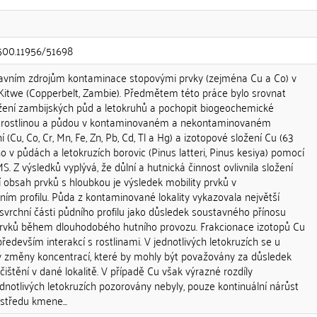
.500.11956/51698
lavním zdrojům kontaminace stopovými prvky (zejména Cu a Co) v
 Kitwe (Copperbelt, Zambie). Předmětem této práce bylo srovnat
ožení zambijských půd a letokruhů a pochopit biogeochemické
zi rostlinou a půdou v kontaminovaném a nekontaminovaném
í (Cu, Co, Cr, Mn, Fe, Zn, Pb, Cd, Tl a Hg) a izotopové složení Cu (63
 v půdách a letokruzích borovic (Pinus latteri, Pinus kesiya) pomocí
 Z výsledků vyplývá, že důlní a hutnická činnost ovlivnila složení
í obsah prvků s hloubkou je výsledek mobility prvků v
 profilu. Půda z kontaminované lokality vykazovala největší
vrchní části půdního profilu jako důsledek soustavného přínosu
prvků během dlouhodobého hutního provozu. Frakcionace izotopů Cu
edevším interakcí s rostlinami. V jednotlivých letokruzích se u
ly změny koncentrací, které by mohly být považovány za důsledek
čištění v dané lokalitě. V případě Cu však výrazné rozdíly
notlivých letokruzích pozorovány nebyly, pouze kontinuální nárůst
středu kmene...