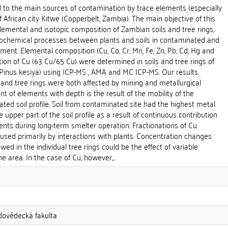
to the main sources of contamination by trace elements (especially
 African city Kitwe (Copperbelt, Zambia). The main objective of this
emental and isotopic composition of Zambian soils and tree rings,
eochemical processes between plants and soils in contaminated and
nt. Elemental composition (Cu, Co, Cr, Mn, Fe, Zn, Pb, Cd, Hg and
tion of Cu (63 Cu/65 Cu) were determined in soils and tree rings of
i, Pinus kesiya) using ICP-MS , AMA and MC ICP-MS. Our results
and tree rings were both affected by mining and metallurgical
ent of elements with depth is the result of the mobility of the
ed soil profile. Soil from contaminated site had the highest metal
e upper part of the soil profile as a result of continuous contribution
nts during long-term smelter operation. Fractionations of Cu
aused primarily by interactions with plants. Concentration changes
d in the individual tree rings could be the effect of variable
the area. In the case of Cu, however,...
odovědecká fakulta