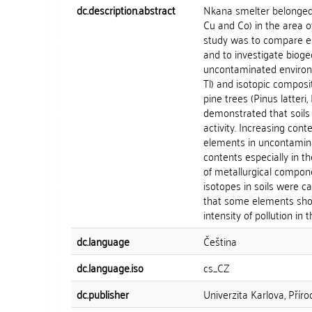
dc.description.abstract
Nkana smelter belonged 
Cu and Co) in the area of
study was to compare el
and to investigate biog
uncontaminated environme
Tl) and isotopic composi
pine trees (Pinus latter
demonstrated that soils 
activity. Increasing cont
elements in uncontaminat
contents especially in th
of metallurgical compone
isotopes in soils were c
that some elements showe
intensity of pollution in 
dc.language
Čeština
dc.language.iso
cs_CZ
dc.publisher
Univerzita Karlova, Přír