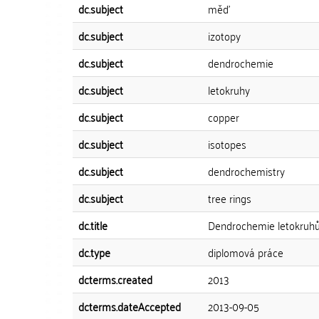
dc.subject
měď
dc.subject
izotopy
dc.subject
dendrochemie
dc.subject
letokruhy
dc.subject
copper
dc.subject
isotopes
dc.subject
dendrochemistry
dc.subject
tree rings
dc.title
Dendrochemie letokruhů v
dc.type
diplomová práce
dcterms.created
2013
dcterms.dateAccepted
2013-09-05