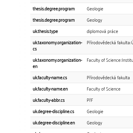
thesis.degree.program
Geologie
thesis.degree.program
Geology
uk.thesis.type
diplomová práce
uk.taxonomy.organization-
Přírodovědecká fakulta:
cs
uk.taxonomy.organization-
Faculty of Science::Inst
en
uk.faculty-name.cs
Přírodovědecká fakulta
uk.faculty-name.en
Faculty of Science
uk.faculty-abbr.cs
PřF
uk.degree-discipline.cs
Geologie
uk.degree-discipline.en
Geology