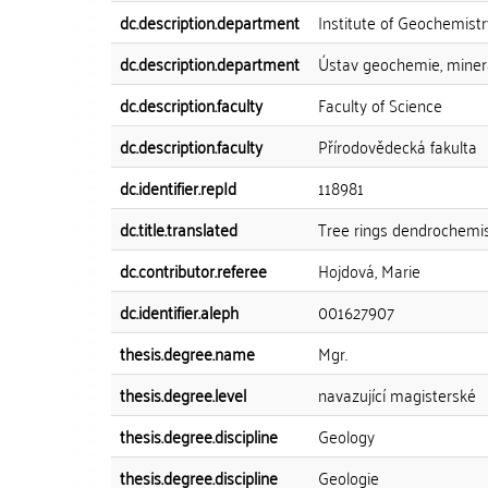
dc.description.department
Institute of Geochemist
dc.description.department
Ústav geochemie, minera
dc.description.faculty
Faculty of Science
dc.description.faculty
Přírodovědecká fakulta
dc.identifier.repId
118981
dc.title.translated
Tree rings dendrochemis
dc.contributor.referee
Hojdová, Marie
dc.identifier.aleph
001627907
thesis.degree.name
Mgr.
thesis.degree.level
navazující magisterské
thesis.degree.discipline
Geology
thesis.degree.discipline
Geologie