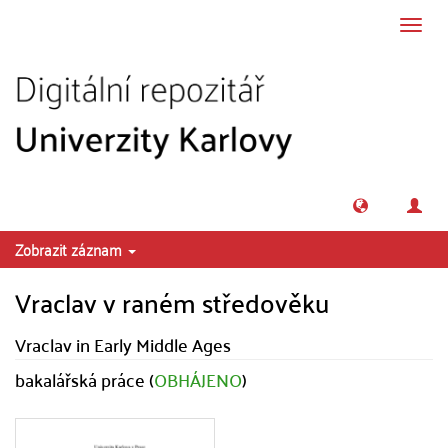
Přeskočit na obsah
Přepn
navig
Zobrazit záznam
Vraclav v raném středověku
Vraclav in Early Middle Ages
bakalářská práce (
OBHÁJENO
)