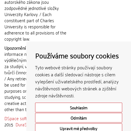
autorského zákona jsou
zodpovědné jednotlivé složky
Univerzity Karlovy. / Each
constituent part of Charles
University is responsible for
adherence to all provisions of the
copyright law.
Upozornění / Notice:
Získané
Používáme soubory cookies
informace nemohou být použity k
výdělečným účelům nebo vydávány
za studijní, vědeckou nebo jinou
Tyto webové stránky používají soubory
tvůrčí činnost jiné osoby než autora.
cookies a další sledovací nástroje s cílem
/ Any retrieved information shall not
vylepšení uživatelského prostředí, analýzy
be used for any commercial
návštěvnosti webových stránek a zjištění
purposes or claimed as results of
zdroje návštěvnosti.
studying, scientific or any other
creative activities of any person
Souhlasím
other than the author.
DSpace software
copyright © 2002-
Odmítám
2015
DuraSpace
Upravit mé předvolby