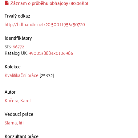
Záznam o průběhu obhajoby (80.06Kb)
Trvalý odkaz
http://hdl.handle.net/20.500.11956/50720
Identifikátory
SIS:
66772
Katalog UK:
990013888330106986
Kolekce
Kvalifikační práce
[25332]
Autor
Kučera, Karel
Vedoucí práce
Sláma, Jiří
Konzultant práce