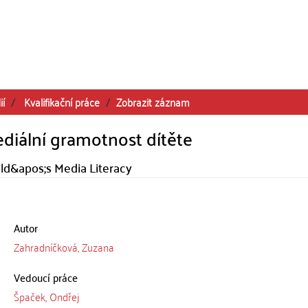
ií
Kvalifikační práce
Zobrazit záznam
ediální gramotnost dítěte
ld&apos;s Media Literacy
Autor
Zahradníčková, Zuzana
Vedoucí práce
Špaček, Ondřej