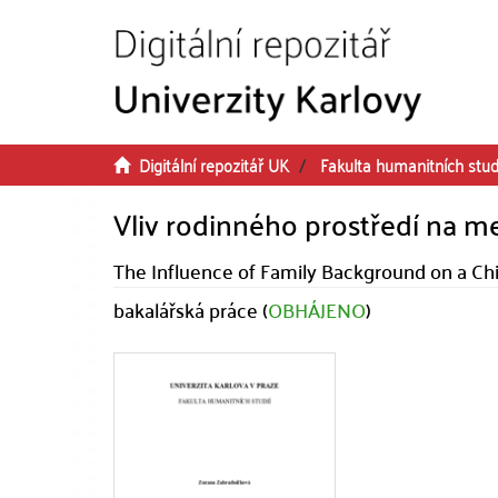
Přeskočit na obsah
Digitální repozitář UK
Fakulta humanitních stud
Vliv rodinného prostředí na m
The Influence of Family Background on a Chi
bakalářská práce (
OBHÁJENO
)