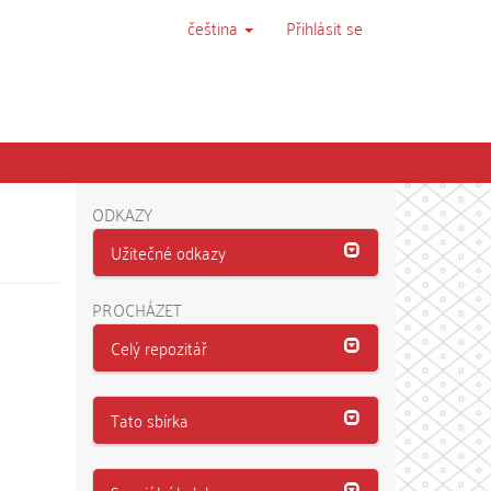
čeština
Přihlásit se
ODKAZY
Užitečné odkazy
PROCHÁZET
Celý repozitář
Tato sbírka