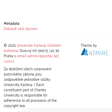
Metadata
Zobrazit celý záznam
© 2025
Univerzita Karlova
,
Ústřední
Theme by
knihovna
, Ovocný trh 560/5, 116 36
Praha 1;
email: admin-repozitar [at]
cuni.cz
Za dodržení všech ustanovení
autorského zákona jsou
zodpovědné jednotlivé složky
Univerzity Karlovy. / Each
constituent part of Charles
University is responsible for
adherence to all provisions of the
copyright law.