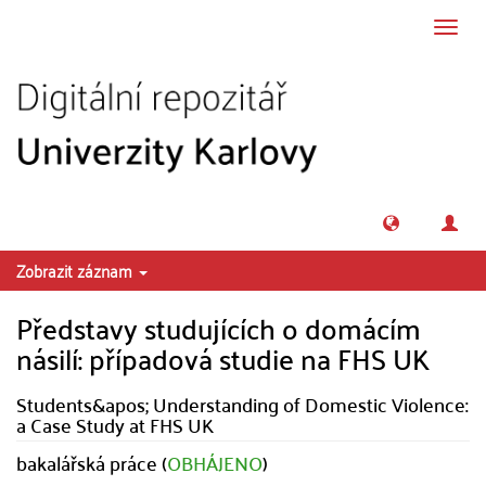
Přeskočit na obsah
Přepn
navig
Zobrazit záznam
Představy studujících o domácím
násilí: případová studie na FHS UK
Students&apos; Understanding of Domestic Violence:
a Case Study at FHS UK
bakalářská práce (
OBHÁJENO
)