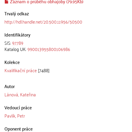
Záznam o průběhu obhajoby (79.95Kb)
Trvalý odkaz
http://hdl.handle.net/20.500.11956/50500
Identifikátory
SIS:
97789
Katalog UK:
990013955800106986
Kolekce
Kvalifikační práce
[7488]
Autor
Lánová, Kateřina
Vedoucí práce
Pavlík, Petr
Oponent práce