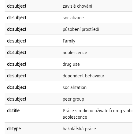
dc.subject
závislé chování
dc.subject
socializace
dc.subject
působení prostředí
dc.subject
Family
dc.subject
adolescence
dc.subject
drug use
dc.subject
dependent behaviour
dc.subject
socialization
dc.subject
peer group
dc.title
Práce s rodinou uživatelů drog v obdo
adolescence
dc.type
bakalářská práce