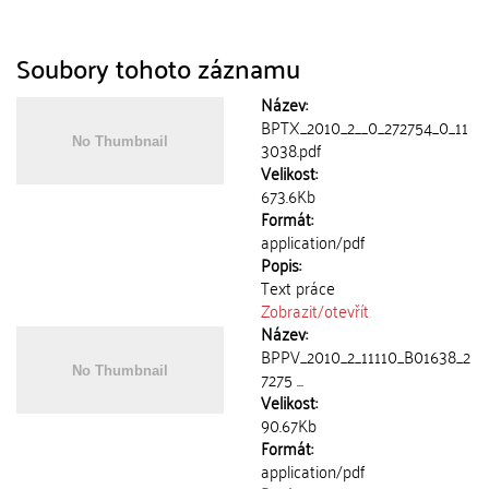
Soubory tohoto záznamu
Název:
BPTX_2010_2__0_272754_0_11
3038.pdf
Velikost:
673.6Kb
Formát:
application/pdf
Popis:
Text práce
Zobrazit/
otevřít
Název:
BPPV_2010_2_11110_B01638_2
7275 ...
Velikost:
90.67Kb
Formát:
application/pdf