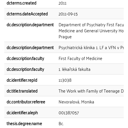
dcterms.created
2011
dcterms.dateAccepted
2011-09-15
dc.description.department
Department of Psychiatry First Faculty
Medicine and General University Hospi
Prague
dc.description.department
Psychiatrická klinika 1. LF a VFN v Pra
dc.description.faculty
First Faculty of Medicine
dc.description.faculty
1. lékařská fakulta
dc.identifier.repId
113038
dc.title.translated
The Work with Family of Teenage Dru
dc.contributor.referee
Nevoralová, Monika
dc.identifier.aleph
001387057
thesis.degree.name
Bc.