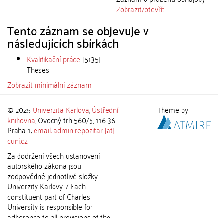
Zobrazit/
otevřít
Tento záznam se objevuje v
následujících sbírkách
Kvalifikační práce
[5135]
Theses
Zobrazit minimální záznam
© 2025
Univerzita Karlova
,
Ústřední
Theme by
knihovna
, Ovocný trh 560/5, 116 36
Praha 1;
email: admin-repozitar [at]
cuni.cz
Za dodržení všech ustanovení
autorského zákona jsou
zodpovědné jednotlivé složky
Univerzity Karlovy. / Each
constituent part of Charles
University is responsible for
adherence to all provisions of the