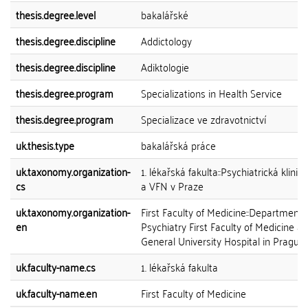
thesis.degree.level
bakalářské
thesis.degree.discipline
Addictology
thesis.degree.discipline
Adiktologie
thesis.degree.program
Specializations in Health Service
thesis.degree.program
Specializace ve zdravotnictví
uk.thesis.type
bakalářská práce
uk.taxonomy.organization-
1. lékařská fakulta::Psychiatrická klinika
cs
a VFN v Praze
uk.taxonomy.organization-
First Faculty of Medicine::Department 
en
Psychiatry First Faculty of Medicine a
General University Hospital in Prague
uk.faculty-name.cs
1. lékařská fakulta
uk.faculty-name.en
First Faculty of Medicine