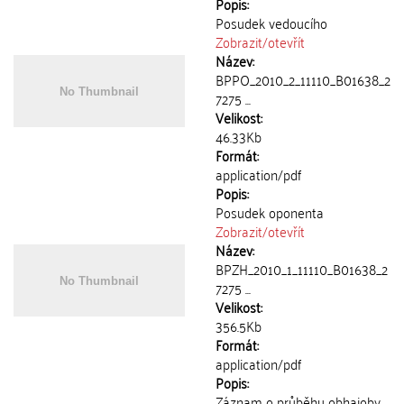
Popis:
Posudek vedoucího
Zobrazit/
otevřít
Název:
BPPO_2010_2_11110_B01638_2
7275 ...
Velikost:
46.33Kb
Formát:
application/pdf
Popis:
Posudek oponenta
Zobrazit/
otevřít
Název:
BPZH_2010_1_11110_B01638_2
7275 ...
Velikost:
356.5Kb
Formát:
application/pdf
Popis:
Záznam o průběhu obhajoby