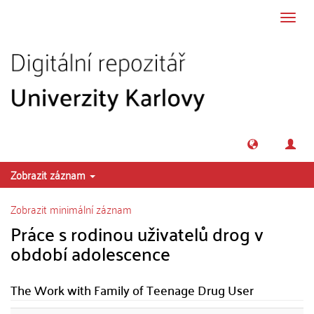
Přeskočit na obsah
Přepn
navig
Zobrazit záznam
Zobrazit minimální záznam
Práce s rodinou uživatelů drog v
období adolescence
The Work with Family of Teenage Drug User