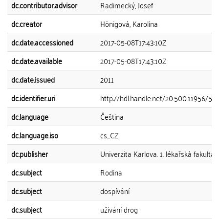
dc.contributor.advisor
Radimecký, Josef
dc.creator
Hönigová, Karolína
dc.date.accessioned
2017-05-08T17:43:10Z
dc.date.available
2017-05-08T17:43:10Z
dc.date.issued
2011
dc.identifier.uri
http://hdl.handle.net/20.500.11956/50
dc.language
Čeština
dc.language.iso
cs_CZ
dc.publisher
Univerzita Karlova. 1. lékařská fakulta
dc.subject
Rodina
dc.subject
dospívání
dc.subject
užívání drog