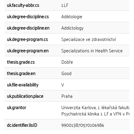
uk.faculty-abbr.cs
1.LF
uk.degree-discipline.cs
Adiktologie
uk.degree-discipline.en
Addictology
uk.degree-program.cs
Specializace ve zdravotnictví
uk.degree-program.en
Specializations in Health Service
thesis.grade.cs
Dobře
thesis.grade.en
Good
uk.file-availability
V
uk.publication.place
Praha
uk.grantor
Univerzita Karlova, 1. lékařská fakulta,
Psychiatrická klinika 1. LF a VFN v Pra
dc.identifier.lisID
990013870570106986