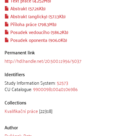
Text práce (4.252Mb)
Abstrakt (57.26Kb)
Abstrakt (anglicky) (57.13Kb)
Příloha práce (798.3Mb)
Posudek vedoucího (586.2Kb)
Posudek oponenta (906.0Kb)
Permanent link
http://hdl.handle.net/20.500.11956/5037
Identifiers
Study Information System:
52573
CU Catalogue:
990009810040106986
Collections
Kvalifikační práce
[22318]
Author
Dušánek, Petr