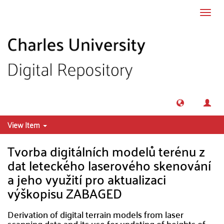
Skip to main content
Toggl
navig
View Item
Tvorba digitálních modelů terénu z
dat leteckého laserového skenování
a jeho využití pro aktualizaci
výškopisu ZABAGED
Derivation of digital terrain models from laser
scanning data and its use for updating of heights of