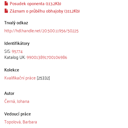
Posudek oponenta (113.2Kb)
Záznam o průběhu obhajoby (311.2Kb)
Trvalý odkaz
http://hdl.handle.net/20.500.11956/50225
Identifikátory
SIS:
95774
Katalog UK:
990013891700106986
Kolekce
Kvalifikační práce
[25332]
Autor
Černá, Johana
Vedoucí práce
Topolová, Barbara