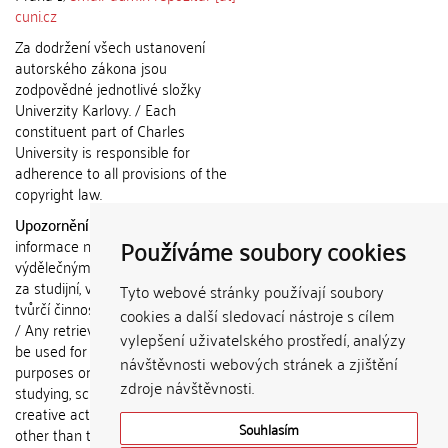
cuni.cz
Za dodržení všech ustanovení
autorského zákona jsou
zodpovědné jednotlivé složky
Univerzity Karlovy. / Each
constituent part of Charles
University is responsible for
adherence to all provisions of the
copyright law.
Upozornění / Notice:
Získané
Používáme soubory cookies
informace nemohou být použity k
výdělečným účelům nebo vydávány
za studijní, vědeckou nebo jinou
Tyto webové stránky používají soubory
tvůrčí činnost jiné osoby než autora.
cookies a další sledovací nástroje s cílem
/ Any retrieved information shall not
vylepšení uživatelského prostředí, analýzy
be used for any commercial
návštěvnosti webových stránek a zjištění
purposes or claimed as results of
zdroje návštěvnosti.
studying, scientific or any other
creative activities of any person
Souhlasím
other than the author.