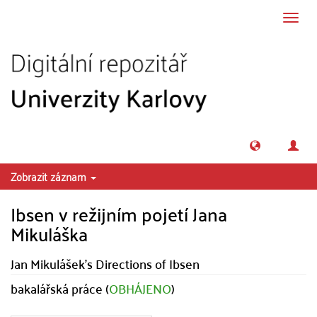
Přeskočit na obsah
Přepn
navig
Zobrazit záznam
Ibsen v režijním pojetí Jana
Mikuláška
Jan Mikulášek's Directions of Ibsen
bakalářská práce (
OBHÁJENO
)