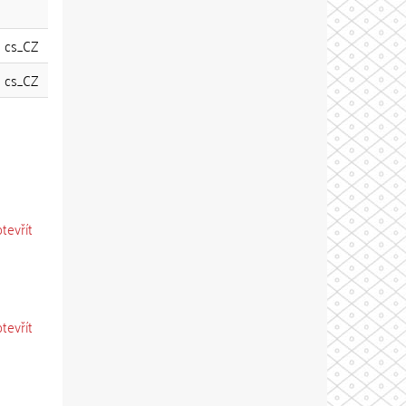
cs_CZ
cs_CZ
otevřít
otevřít