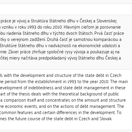
práce je vývoj a štruktúra štátneho dlhu v Českej a Slovenskej
ch vzniku v roku 1993 do roku 2010. Hlavným cieľom je porovnanie
bu riadenia štátneho dlhu v týchto dvoch štátoch. Prvá časť práce
tky o verejnom zadlžení. Druhá časť je samotnou komparáciou a
štruktúre štátneho dlhu v nadväznosti na ekonomické udalosti a
enie. Záver práce zhrňuje spoločné rysy vývoja a poukazuje aj na
určitej miery načrtáva predpokladaný vývoj štátneho dlhu Českej a
ls with the development and structure of the state debt in Czech
he period from the establishment in 1993 to the year 2010. The main
 development of indebtedness and state debt management in these
part of the thesis deals with the theoretical background of public
s a comparison itself and concentrates on the amount and structure
g the economic events, and on the actions of debt management. The
ommon features and certain differences in the development. To
lines the future course of the state debt in Czech and Slovak