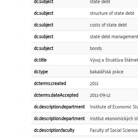
dc.subject
state debt
dc.subject
structure of state debt
dc.subject
costs of state debt
dc.subject
state debt managemen
dc.subject
bonds
dc.title
Vývoj a štruktúra štátn
dc.type
bakalářská práce
dcterms.created
2011
dcterms.dateAccepted
2011-09-12
dc.description.department
Institute of Economic St
dc.description.department
Institut ekonomických st
dc.description.faculty
Faculty of Social Science