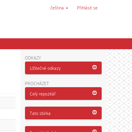
čeština
Přihlásit se
ODKAZY
Užitečné odkazy
PROCHÁZET
Celý repozitář
Tato sbírka