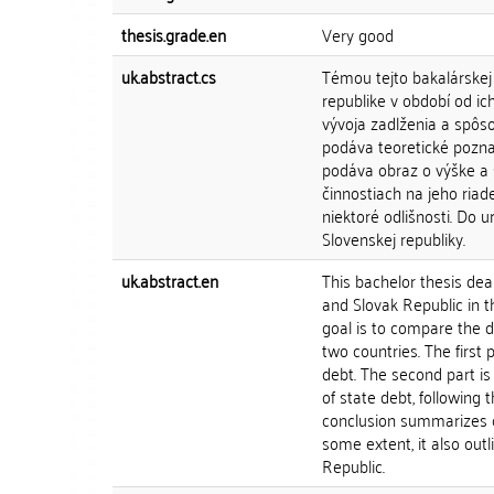
thesis.grade.en
Very good
uk.abstract.cs
Témou tejto bakalárskej 
republike v období od i
vývoja zadlženia a spôso
podáva teoretické pozna
podáva obraz o výške a 
činnostiach na jeho riad
niektoré odlišnosti. Do 
Slovenskej republiky.
uk.abstract.en
This bachelor thesis dea
and Slovak Republic in t
goal is to compare the
two countries. The first 
debt. The second part i
of state debt, followin
conclusion summarizes c
some extent, it also out
Republic.