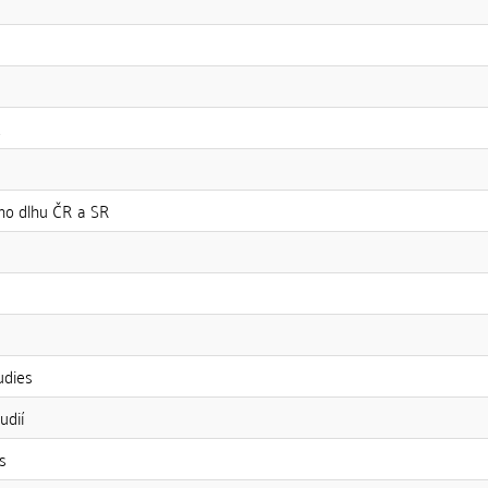
t
eho dlhu ČR a SR
udies
udií
s