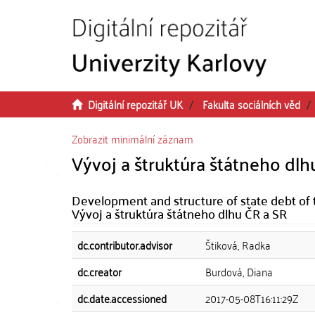
Přeskočit na obsah
Digitální repozitář UK
Fakulta sociálních věd
Zobrazit minimální záznam
Vývoj a štruktúra štátneho dlh
Development and structure of state debt of 
Vývoj a štruktúra štátneho dlhu ČR a SR
dc.contributor.advisor
Štiková, Radka
dc.creator
Burdová, Diana
dc.date.accessioned
2017-05-08T16:11:29Z