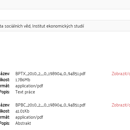
ta sociálních věd, Institut ekonomických studií
ázev:
BPTX_2010_2__0_198904_0_94851.pdf
Zobrazit/
ikost:
1.786Mb
rmát:
application/pdf
Popis:
Text práce
ázev:
BPBC_2010_2__0_198904_0_94851.pdf
Zobrazit/
ikost:
41.01Kb
rmát:
application/pdf
Popis:
Abstrakt