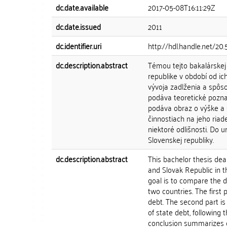
dc.date.available
2017-05-08T16:11:29Z
dc.date.issued
2011
dc.identifier.uri
http://hdl.handle.net/2
dc.description.abstract
Témou tejto bakalárskej 
republike v období od i
vývoja zadlženia a spôso
podáva teoretické pozna
podáva obraz o výške a 
činnostiach na jeho riad
niektoré odlišnosti. Do 
Slovenskej republiky.
dc.description.abstract
This bachelor thesis dea
and Slovak Republic in t
goal is to compare the
two countries. The first 
debt. The second part i
of state debt, followin
conclusion summarizes c