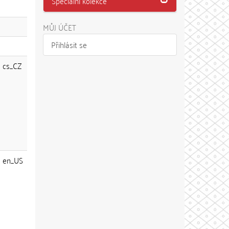
Speciální kolekce
MŮJ ÚČET
Přihlásit se
cs_CZ
en_US