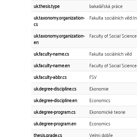
uk.thesis.type
bakalářská práce
uk.taxonomy.organization-
Fakulta sociálních věd::I
cs
uk.taxonomy.organization-
Faculty of Social Science
en
uk.faculty-name.cs
Fakulta sociálních věd
uk.faculty-name.en
Faculty of Social Science
uk.faculty-abbr.cs
FSV
uk.degree-discipline.cs
Ekonomie
uk.degree-discipline.en
Economics
uk.degree-program.cs
Ekonomické teorie
uk.degree-program.en
Economics
thesis.grade.cs
Velmi dobře