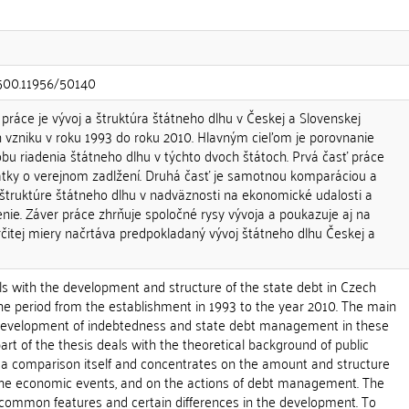
0.500.11956/50140
práce je vývoj a štruktúra štátneho dlhu v Českej a Slovenskej
ch vzniku v roku 1993 do roku 2010. Hlavným cieľom je porovnanie
bu riadenia štátneho dlhu v týchto dvoch štátoch. Prvá časť práce
tky o verejnom zadlžení. Druhá časť je samotnou komparáciou a
štruktúre štátneho dlhu v nadväznosti na ekonomické udalosti a
enie. Záver práce zhrňuje spoločné rysy vývoja a poukazuje aj na
určitej miery načrtáva predpokladaný vývoj štátneho dlhu Českej a
ls with the development and structure of the state debt in Czech
he period from the establishment in 1993 to the year 2010. The main
 development of indebtedness and state debt management in these
part of the thesis deals with the theoretical background of public
s a comparison itself and concentrates on the amount and structure
g the economic events, and on the actions of debt management. The
ommon features and certain differences in the development. To