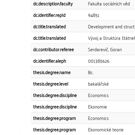
dc.description.faculty
Fakulta sociálních věd
dc.identifier.repId
94851
dc.title.translated
Development and structu
dc.title.translated
Vývoj a štruktúra štátn
dc.contributor.referee
Serdarevič, Goran
dc.identifier.aleph
001385626
thesis.degree.name
Bc.
thesis.degree.level
bakalářské
thesis.degree.discipline
Economics
thesis.degree.discipline
Ekonomie
thesis.degree.program
Economics
thesis.degree.program
Ekonomické teorie