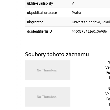
uk.file-availability
V
uk.publication.place
Praha
uk.grantor
Univerzita Karlova, Fakul
dc.identifier.lisID
990013856260106986
Soubory tohoto záznamu
N
Vel
Fo
N
Vel
Fo