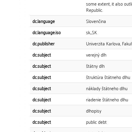
some extent, it also out
Republic.
dc.language
Slovenčina
dc.language.iso
sk_SK
dc.publisher
Univerzita Karlova, Fakul
dc.subject
verejný dlh
dc.subject
štátny dlh
dc.subject
štruktúra štátneho dlhu
dc.subject
náklady štátneho dlhu
dc.subject
riadenie štátneho dlhu
dc.subject
dlhopisy
dc.subject
public debt