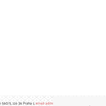
h 560/5, 116 36 Praha 1;
email: admin-repozitar [at] cuni.cz