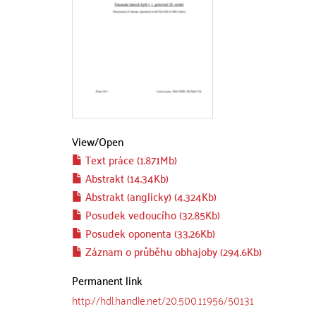
View/
Open
Text práce (1.871Mb)
Abstrakt (14.34Kb)
Abstrakt (anglicky) (4.324Kb)
Posudek vedoucího (32.85Kb)
Posudek oponenta (33.26Kb)
Záznam o průběhu obhajoby (294.6Kb)
Permanent link
http://hdl.handle.net/20.500.11956/50131