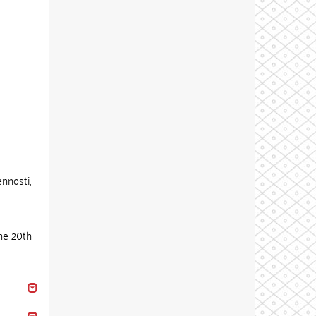
ennosti,
he 20th