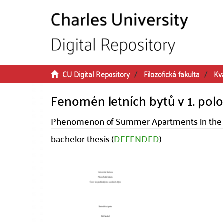
Skip to main content
CU Digital Repository
Filozofická fakulta
Kva
Fenomén letních bytů v 1. polov
Phenomenon of Summer Apartments in the Fi
bachelor thesis (
DEFENDED
)