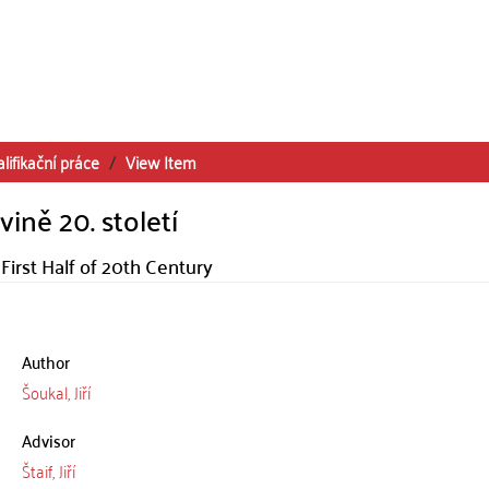
lifikační práce
View Item
ině 20. století
rst Half of 20th Century
Author
Šoukal, Jiří
Advisor
Štaif, Jiří