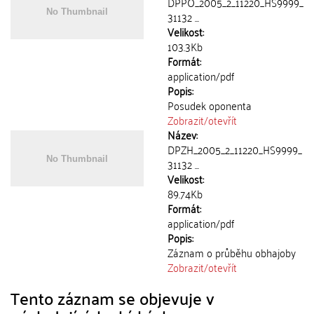
DPPO_2005_2_11220_HS9999_
31132 ...
Velikost:
103.3Kb
Formát:
application/pdf
Popis:
Posudek oponenta
Zobrazit/
otevřít
Název:
DPZH_2005_2_11220_HS9999_
31132 ...
Velikost:
89.74Kb
Formát:
application/pdf
Popis:
Záznam o průběhu obhajoby
Zobrazit/
otevřít
Tento záznam se objevuje v