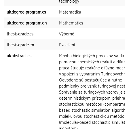
technology
uk.degree-program.cs
Matematika
uk.degree-program.en
Mathematics
thesis.grade.cs
Výborně
thesis.grade.en
Excellent
uk.abstract.cs
Mnoho biologických procesov sa dá p
pomocou chemických reakcií a difúzie
práca študuje reakčne-difúzne mech
v spojení s vytváraním Turingových vz
Odvodené sú postačujúce a nutné
podmienky pre vznik turingovej nestabi
Správanie sa turingových vzorov je 
deterministickým prístupom, priehrad
stochastickou metódou (compartment
based stochastic simulation algorithm
molekulovou stochastickou metódou
(molecular-based stochastic simulatio
algorithm).