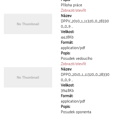
Příloha práce
Zobrazit/
otevřít
Název:
DPPV_2010_1_11320_0_28330
0_0_9 ...
Velikost:
44.28Kb
Formát:
application/pdf
Popis:
Posudek vedoucího
Zobrazit/
otevřít
Název:
DPPO_2010_1_11320_0_28330
0_0_9 ...
Velikost:
394.8Kb
Formát:
application/pdf
Popis:
Posudek oponenta