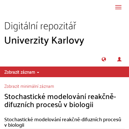
Přeskočit na obsah
Přepn
navig
Zobrazit záznam
Zobrazit minimální záznam
Stochastické modelování reakčně-
difuzních procesů v biologii
Stochastické modelování reakčně-difuzních procesů
v biologii