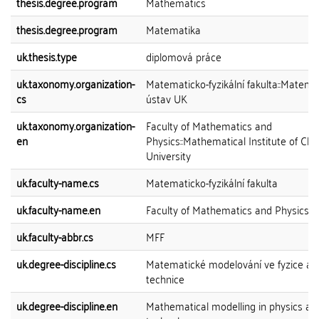
thesis.degree.program
Mathematics
thesis.degree.program
Matematika
uk.thesis.type
diplomová práce
uk.taxonomy.organization-
Matematicko-fyzikální fakulta::Matema
cs
ústav UK
uk.taxonomy.organization-
Faculty of Mathematics and
en
Physics::Mathematical Institute of Cha
University
uk.faculty-name.cs
Matematicko-fyzikální fakulta
uk.faculty-name.en
Faculty of Mathematics and Physics
uk.faculty-abbr.cs
MFF
uk.degree-discipline.cs
Matematické modelování ve fyzice a
technice
uk.degree-discipline.en
Mathematical modelling in physics an