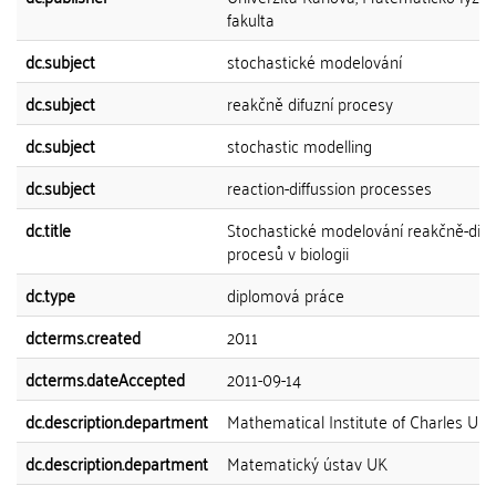
fakulta
dc.subject
stochastické modelování
dc.subject
reakčně difuzní procesy
dc.subject
stochastic modelling
dc.subject
reaction-diffussion processes
dc.title
Stochastické modelování reakčně-difu
procesů v biologii
dc.type
diplomová práce
dcterms.created
2011
dcterms.dateAccepted
2011-09-14
dc.description.department
Mathematical Institute of Charles Univ
dc.description.department
Matematický ústav UK