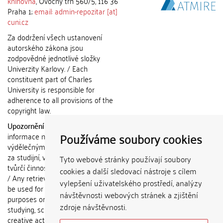
knihovna
, Ovocný trh 560/5, 116 36
Praha 1;
email: admin-repozitar [at]
cuni.cz
Za dodržení všech ustanovení
autorského zákona jsou
zodpovědné jednotlivé složky
Univerzity Karlovy. / Each
constituent part of Charles
University is responsible for
adherence to all provisions of the
copyright law.
Upozornění / Notice:
Získané
Používáme soubory cookies
informace nemohou být použity k
výdělečným účelům nebo vydávány
za studijní, vědeckou nebo jinou
Tyto webové stránky používají soubory
tvůrčí činnost jiné osoby než autora.
cookies a další sledovací nástroje s cílem
/ Any retrieved information shall not
vylepšení uživatelského prostředí, analýzy
be used for any commercial
návštěvnosti webových stránek a zjištění
purposes or claimed as results of
zdroje návštěvnosti.
studying, scientific or any other
creative activities of any person