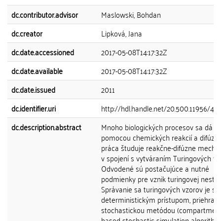
dc.contributor.advisor
Maslowski, Bohdan
dc.creator
Lipková, Jana
dc.date.accessioned
2017-05-08T14:17:32Z
dc.date.available
2017-05-08T14:17:32Z
dc.date.issued
2011
dc.identifier.uri
http://hdl.handle.net/20.500.11956/49
dc.description.abstract
Mnoho biologických procesov sa dá p
pomocou chemických reakcií a difúzie
práca študuje reakčne-difúzne mech
v spojení s vytváraním Turingových vz
Odvodené sú postačujúce a nutné
podmienky pre vznik turingovej nestabi
Správanie sa turingových vzorov je 
deterministickým prístupom, priehrad
stochastickou metódou (compartment
based stochastic simulation algorithm