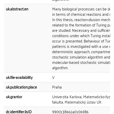
uk.abstract.en
Many biological processes can be des
in terms of chemical reactions and diff
In this thesis, reaction-diusion mecha
related to the formation of Turing pat
are studied. Necessary and sufficient
conditions under which Turing instabili
occur is presented. Behaviour of Turin
patterns is investigated with a use of
deterministic approach, compartment
stochastic simulation algorithm and
molecular-based stochastic simulatio
algorithm.
uk.file-availability
V
uk.publication.place
Praha
uk.grantor
Univerzita Karlova, Matematicko-fyziká
fakulta, Matematický ústav UK
dc.identifier.lisID
990013866240106986