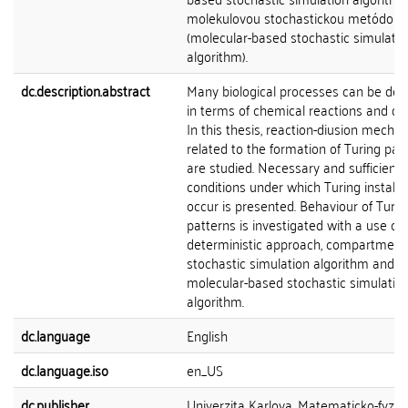
molekulovou stochastickou metódou
(molecular-based stochastic simulatio
algorithm).
dc.description.abstract
Many biological processes can be des
in terms of chemical reactions and diff
In this thesis, reaction-diusion mecha
related to the formation of Turing pat
are studied. Necessary and sufficient
conditions under which Turing instabili
occur is presented. Behaviour of Turin
patterns is investigated with a use of
deterministic approach, compartment
stochastic simulation algorithm and
molecular-based stochastic simulatio
algorithm.
dc.language
English
dc.language.iso
en_US
dc.publisher
Univerzita Karlova, Matematicko-fyziká