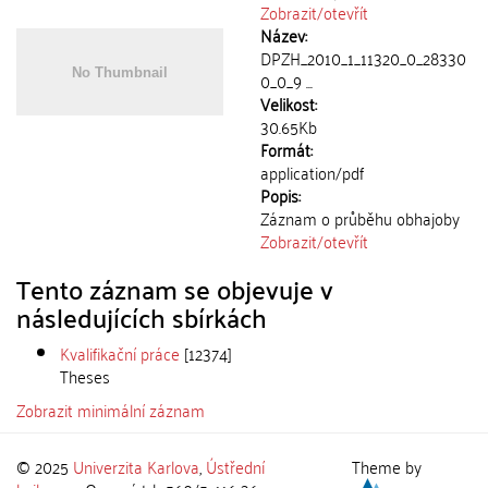
Zobrazit/
otevřít
Název:
DPZH_2010_1_11320_0_28330
0_0_9 ...
Velikost:
30.65Kb
Formát:
application/pdf
Popis:
Záznam o průběhu obhajoby
Zobrazit/
otevřít
Tento záznam se objevuje v
následujících sbírkách
Kvalifikační práce
[12374]
Theses
Zobrazit minimální záznam
© 2025
Univerzita Karlova
,
Ústřední
Theme by