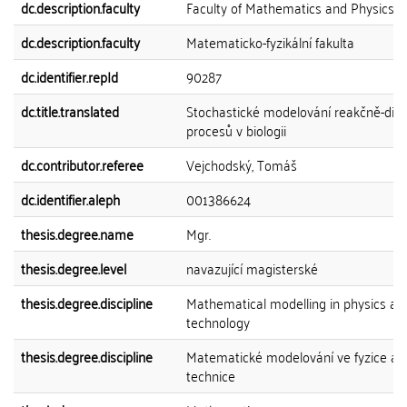
dc.description.faculty
Faculty of Mathematics and Physics
dc.description.faculty
Matematicko-fyzikální fakulta
dc.identifier.repId
90287
dc.title.translated
Stochastické modelování reakčně-difu
procesů v biologii
dc.contributor.referee
Vejchodský, Tomáš
dc.identifier.aleph
001386624
thesis.degree.name
Mgr.
thesis.degree.level
navazující magisterské
thesis.degree.discipline
Mathematical modelling in physics an
technology
thesis.degree.discipline
Matematické modelování ve fyzice a
technice