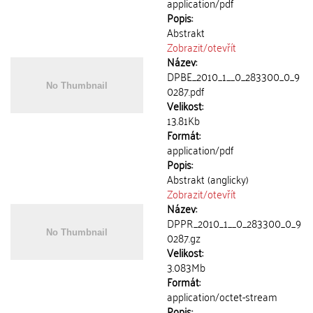
application/pdf
Popis:
Abstrakt
Zobrazit/
otevřít
Název:
DPBE_2010_1__0_283300_0_9
0287.pdf
Velikost:
13.81Kb
Formát:
application/pdf
Popis:
Abstrakt (anglicky)
Zobrazit/
otevřít
Název:
DPPR_2010_1__0_283300_0_9
0287.gz
Velikost:
3.083Mb
Formát:
application/octet-stream
Popis: