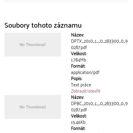
Soubory tohoto záznamu
Název:
DPTX_2010_1__0_283300_0_9
0287.pdf
Velikost:
1.784Mb
Formát:
application/pdf
Popis:
Text práce
Zobrazit/
otevřít
Název:
DPBC_2010_1__0_283300_0_9
0287.pdf
Velikost:
15.46Kb
Formát: